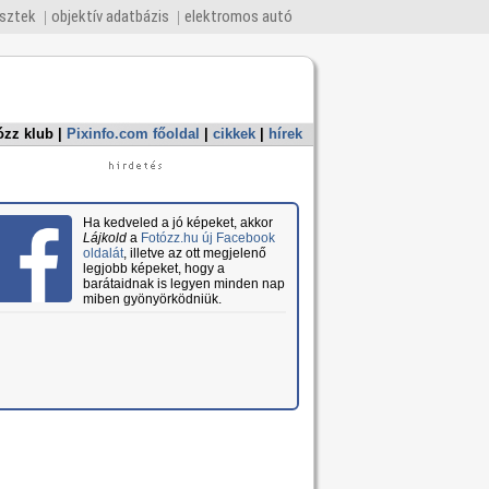
esztek
objektív adatbázis
elektromos autó
ózz klub
|
Pixinfo.com főoldal
|
cikkek
|
hírek
Ha kedveled a jó képeket, akkor
Lájkold
a
Fotózz.hu új Facebook
oldalát
, illetve az ott megjelenő
legjobb képeket, hogy a
barátaidnak is legyen minden nap
miben gyönyörködniük.