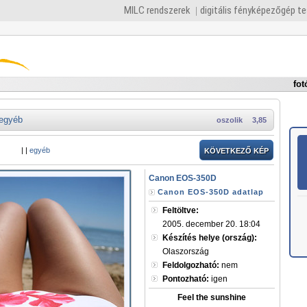
MILC rendszerek
digitális fényképezőgép t
fot
egyéb
oszolik
3,85
|
|
egyéb
KÖVETKEZŐ KÉP
Canon EOS-350D
Canon EOS-350D adatlap
Feltöltve:
2005. december 20. 18:04
Készítés helye (ország):
Olaszország
Feldolgozható:
nem
Pontozható:
igen
Feel the sunshine