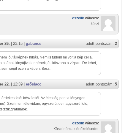
oszolik
válasza:
köszi
r 26.
| 23:15 |
gabancs
adott pontszám:
2
nem jó, tájképnek hibás. Nem is tudom mi volt a kép célja.
a a lábak kinyújtva lennének, és látszana a vízpart. De lehet,
 sem segít ezen a képen. Bocs.
r 22.
| 12:59 |
erőslacc
adott pontszám:
5
érdekes fotót készítettél. Az élesség pont a lényegen
ne). Szerintem életvidám, egyszerű, de nagyszerű fotó,
etszik,gratulálok.
oszolik
válasza:
Köszönöm az értékelésedet.