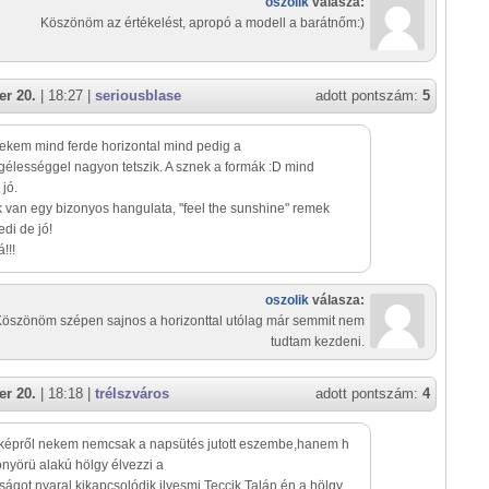
oszolik
válasza:
Köszönöm az értékelést, apropó a modell a barátnőm:)
r 20.
| 18:27 |
seriousblase
adott pontszám:
5
ekem mind ferde horizontal mind pedig a
élességgel nagyon tetszik. A sznek a formák :D mind
jó.
 van egy bizonyos hangulata, "feel the sunshine" remek
edi de jó!
!!!
oszolik
válasza:
öszönöm szépen sajnos a horizonttal utólag már semmit nem
tudtam kezdeni.
r 20.
| 18:18 |
trélszváros
adott pontszám:
4
 képről nekem nemcsak a napsütés jutott eszembe,hanem h
nyörü alakú hölgy élvezzi a
ágot,nyaral.kikapcsolódik ilyesmi.Teccik.Talán én a hölgy