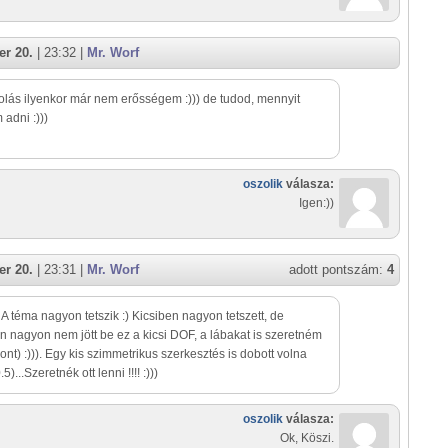
r 20.
| 23:32 |
Mr. Worf
lás ilyenkor már nem erősségem :))) de tudod, mennyit
 adni :)))
oszolik
válasza:
Igen:))
r 20.
| 23:31 |
Mr. Worf
adott pontszám:
4
A téma nagyon tetszik :) Kicsiben nagyon tetszett, de
 nagyon nem jött be ez a kicsi DOF, a lábakat is szeretném
pont) :))). Egy kis szimmetrikus szerkesztés is dobott volna
.5)...Szeretnék ott lenni !!!! :)))
oszolik
válasza:
Ok, Köszi.