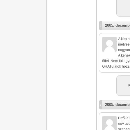
2005. decembe
A kép n
mélység
nagyon 
A kének
ötlet. Nem túl egy
GRATulálok hozzá
K
2005. decembe
Erről a
egy gyö
szabads