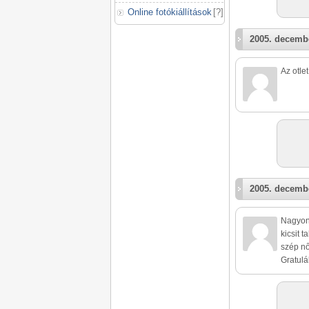
Online fotókiállítások
[
?
]
2005. decembe
Az otle
2005. decembe
Nagyon 
kicsit 
szép nő
Gratulá