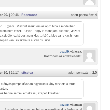
r 20.
| 20:46 |
Poszmosz
adott pontszám:
4
en...Egyedi....Viszont szerintem az apró hiba a modellben
ekem nem tetszik...Olyan...hogy is mondjam, csontos, viszont
a csípőjéhez képest nem kicsi....(sőt)....Meg az is kár, h nem
zépen van...kicsit balra el van csúszva...
oszolik
válasza:
Köszönöm az értékelésedet.
r 20.
| 19:17 |
sitselea
adott pontszám:
2,5
 előnyös perspektívában egy bikinis lány részlete a ferde
arton.
ok benne semmi érdekeset, szépet, kreatívat...
oszolik
válasza:
Szerintem nincs semmi baj a perspektívával, a ferde partal