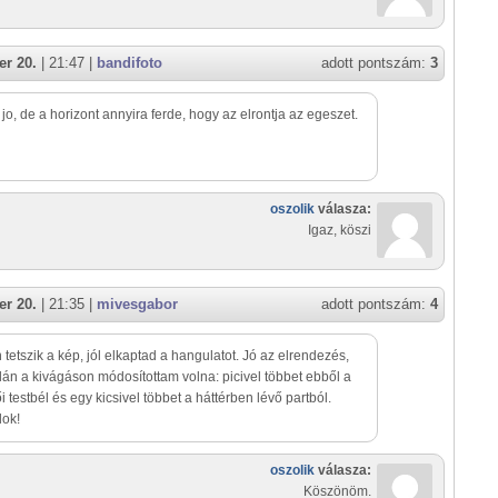
r 20.
| 21:47 |
bandifoto
adott pontszám:
3
t jo, de a horizont annyira ferde, hogy az elrontja az egeszet.
oszolik
válasza:
Igaz, köszi
r 20.
| 21:35 |
mivesgabor
adott pontszám:
4
tetszik a kép, jól elkaptad a hangulatot. Jó az elrendezés,
talán a kivágáson módosítottam volna: picivel többet ebből a
i testbél és egy kicsivel többet a háttérben lévő partból.
lok!
oszolik
válasza:
Köszönöm.