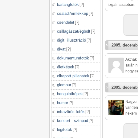
barlangfotók
[
?
]
izgalmasabban.
családi/emlékkép
[
?
]
csendélet
[
?
]
csillagászat/égbolt
[
?
]
digit. illusztráció
[
?
]
2005. decembe
divat
[
?
]
dokumentumfotók
[
?
]
Aktnak 
Talán h
életképek
[
?
]
hogy ez
elkapott pillanatok
[
?
]
glamour
[
?
]
2005. decembe
hangulatképek
[
?
]
Nagyon 
humor
[
?
]
van(len
infravörös fotók
[
?
]
nekem t
koncert - színpad
[
?
]
légifotók
[
?
]