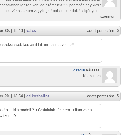
apcsolatban igazad van, de azért ezt a 2,5 pontot én egy kicsit
durvának tartom vagy legalábbis több indoklást igényelne
szerintem.
r 20.
| 19:13 |
valcs
adott pontszám:
5
egszekszisseb kep amit lattam.. ez nagyon jo!!!!
oszolik
válasza:
Köszönöm
r 20.
| 18:54 |
csikosbalint
adott pontszám:
5
 kép .... ki a modell ? :) Gratulálok...én nem tudtam volna
szítzeni :D