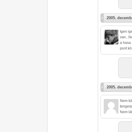
2005. decembe
Igen ig
van...N
a hasa 
pont kö
2005. decembe
Nem túl
tengerp
Nem lát