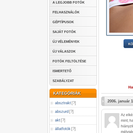
A LEGJOBB FOTÓK
FELHASZNÁLÓK
GÉPTÍPUSOK
SAJÁT FOTÓK
ÚJ VÉLEMÉNYEK
KÖ
ÚJ VÁLASZOK
FOTÓK FELTÖLTÉSE
ISMERTETŐ
SZABÁLYZAT
Ha
KATEGÓRIÁK
2006. január 1
absztrakt
[
?
]
abszurd
[
?
]
Az elké
akt
[
?
]
mint, h
hiányzi
állatfotók
[
?
]
mélység