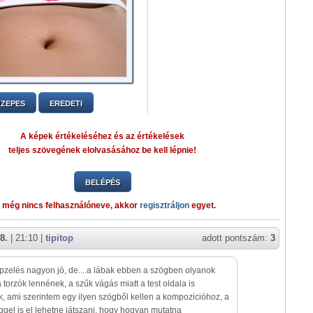
ZEPES
EREDETI
A képek értékeléséhez és az értékelések
teljes szövegének elolvasásához be kell lépnie!
BELÉPÉS
 még nincs felhasználóneve, akkor
regisztráljon
egyet.
8.
| 21:10 |
tipitop
adott pontszám:
3
pzelés nagyon jó, de....a lábak ebben a szögben olyanok
a torzók lennének, a szűk vágás miatt a test oldala is
k, ami szerintem egy ilyen szögből kellen a kompozicióhoz, a
gel is el lehetne játszani, hogy hogyan mutatna