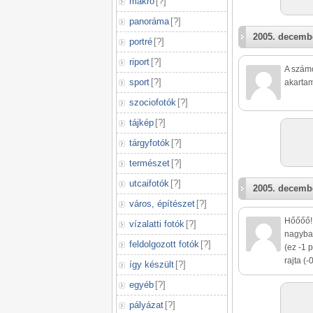
makró
[
?
]
panoráma
[
?
]
2005. decembe
portré
[
?
]
riport
[
?
]
A számo
sport
[
?
]
akartam
szociofotók
[
?
]
tájkép
[
?
]
tárgyfotók
[
?
]
természet
[
?
]
utcaifotók
[
?
]
2005. decembe
város, építészet
[
?
]
Hőőőő! 
vízalatti fotók
[
?
]
nagyban
feldolgozott fotók
[
?
]
(ez -1 
rajta (-0
így készült
[
?
]
egyéb
[
?
]
pályázat
[
?
]