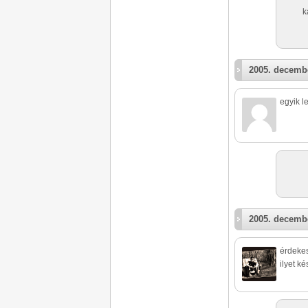
k
2005. decembe
egyik l
2005. decembe
érdekes
ilyet ké