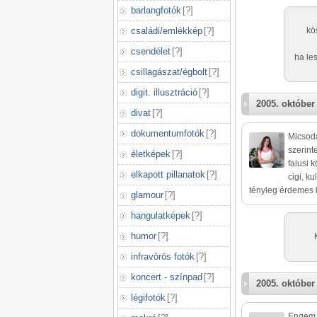
barlangfotók
[
?
]
családi/emlékkép
[
?
]
kö
csendélet
[
?
]
ha les
csillagászat/égbolt
[
?
]
digit. illusztráció
[
?
]
2005. október
divat
[
?
]
dokumentumfotók
[
?
]
Micsoda
szerint
életképek
[
?
]
falusi 
elkapott pillanatok
[
?
]
cigi, k
tényleg érdemes 
glamour
[
?
]
hangulatképek
[
?
]
humor
[
?
]
infravörös fotók
[
?
]
koncert - színpad
[
?
]
2005. október
légifotók
[
?
]
Engem n