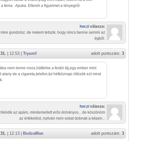
 a téma : Apuka. Eltereli a figyelmet a lényegről.
hoczi
válasza:
 mire gondolsz, de nekem tetszik, hogy nincs benne semmi az
égből.
 31.
| 12:53 |
Tryumf
adott pontszám:
3
a nem lenne rossz,háttérbe a festöi táj,egy ember mint
tt alany de a cigareta,telefon,tul hétköznapi öltözék ezt mind
k.
hoczi
válasza:
lzöködik az apám, mindemellett erős dohányos... de köszönöm
az értékelést, nyilván nem sokat dobnak a képen...
 31.
| 12:13 |
BodzaMan
adott pontszám:
3