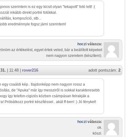
jonos szerintem is ez egy kicsit olyan "lekapott" fotó lett! :(
ozzál inkább direkt portré fotókkal.
állítás, kompozíció, stb...
jobb eredménnyle fogsz járni szerintem!
hoczi
válasza:
önöm az értékelést, egyet értek veled, bár a beállított képeket
nem nagyon szeretem (készíteni).
 31.
| 11:48 |
rover216
adott pontszám:
2
 egy csaáldi kép.. tlajdonképp nem nagyon rossz a
sítás, de "Apuka" már így messziről is sokkal karakteresebb
hogy így telefon-cigizés közben csámpásan felrakják a
ra! Próbálkozz portré készítéssel.. akát ff-ben! :) Jó fényket!
hoczi
válasza:
ok.
köszi.