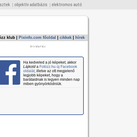
esztek
objektív adatbázis
elektromos autó
ózz klub
|
Pixinfo.com főoldal
|
cikkek
|
hírek
Ha kedveled a jó képeket, akkor
Lájkold
a
Fotózz.hu új Facebook
oldalát
, illetve az ott megjelenő
legjobb képeket, hogy a
barátaidnak is legyen minden nap
miben gyönyörködniük.