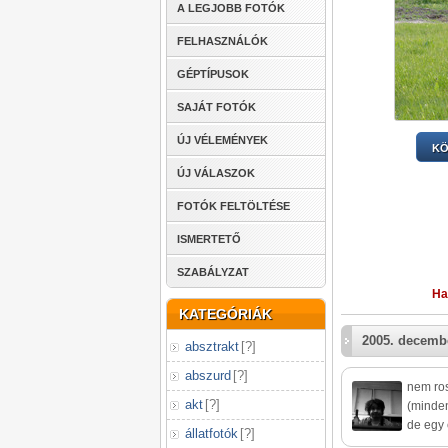
A LEGJOBB FOTÓK
FELHASZNÁLÓK
GÉPTÍPUSOK
SAJÁT FOTÓK
ÚJ VÉLEMÉNYEK
KÖ
ÚJ VÁLASZOK
FOTÓK FELTÖLTÉSE
ISMERTETŐ
SZABÁLYZAT
Ha
KATEGÓRIÁK
2005. decembe
absztrakt
[
?
]
abszurd
[
?
]
nem ros
akt
[
?
]
(minden
de egy 
állatfotók
[
?
]