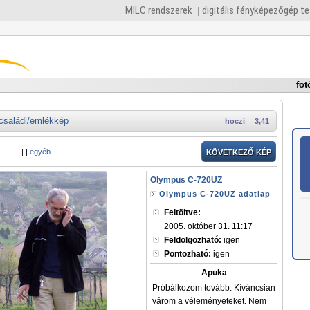
MILC rendszerek
digitális fényképezőgép t
fot
családi/emlékkép
hoczi
3,41
|
|
egyéb
KÖVETKEZŐ KÉP
Olympus C-720UZ
Olympus C-720UZ adatlap
Feltöltve:
2005. október 31. 11:17
Feldolgozható:
igen
Pontozható:
igen
Apuka
Próbálkozom tovább. Kíváncsian
várom a véleményeteket. Nem