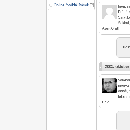
Online fotókiállítások
[
?
]
Igen, sa
Próbálk
Saját be
Sokkal 
Azért Grat!
Kösz
2005. október
Valóban
megvaló
annál, 
fotozz.-
Üdv