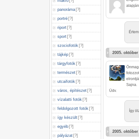
makró
[
?
]
alapján
panoráma
[
?
]
portré
[
?
]
riport
[
?
]
Értem
sport
[
?
]
szociofotók
[
?
]
2005. október
tájkép
[
?
]
tárgyfotók
[
?
]
Önmagáb
természet
[
?
]
fotozzo
elrontjá
utcaifotók
[
?
]
Sajna.
város, építészet
[
?
]
Üdv.
vízalatti fotók
[
?
]
feldolgozott fotók
[
?
]
Így ö
így készült
[
?
]
egyéb
[
?
]
2005. október
pályázat
[
?
]