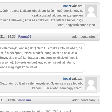
hoczi
válasza:
szönöm. azóta találtam jobbat, ami talán megérdemli, hogy ne
csak a családi albumban szerepeljen.
z kredit felrakom:) kösz az értékelést. szerintem a háttér jó így.
lehet, hogy szűkebben jobb...
 31.
| 14:37 |
Fauna09
adott pontszám:
4
 véleménykülönbségek! :) Nem túl érdekes fotó, valóban, de
em jó a nézőpont, tetszik a háttér, hangulatot ad neki. Jó a
környezet, a mező kontrasztja a modern kellékekkel (mobil,
ulcscsomó). Egy erős embert, egy egyéniséget láthatunk,
lenne még foglalkozni vele!
hoczi
válasza:
Köszönöm! Jó látni a véleményeteket. Sztem sem ez a legjobb
képem... Bár a többi sem nagy szám...
 31.
| 13:04 |
monsun
adott pontszám:
3
agyon zavar a viszonylag éles háttér, főként ha a cím