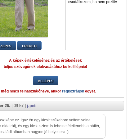
csodálkozom, ha nem pozitív...
ZEPES
EREDETI
A képek értékeléséhez és az értékelések
teljes szövegének elolvasásához be kell lépnie!
BELÉPÉS
 még nincs felhasználóneve, akkor
regisztráljon
egyet.
r 26.
| 09:57 |
j.peti
sz képe ez. igaz én egy kicsit szűkebbre vettem volna
 oldalról), és egy kicsit sztem is lehetne életlenebb a háttér,
családi albumban nagyon jó helye lesz :)