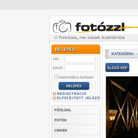
BELÉPÉS
KATEGÓRIA:
név
jelszó
ELŐZŐ KÉP
Automatikus belépés
REGISZTRÁCIÓ
ELFELEJTETT JELSZÓ
FŐOLDAL
FOTÓK
CIKKEK