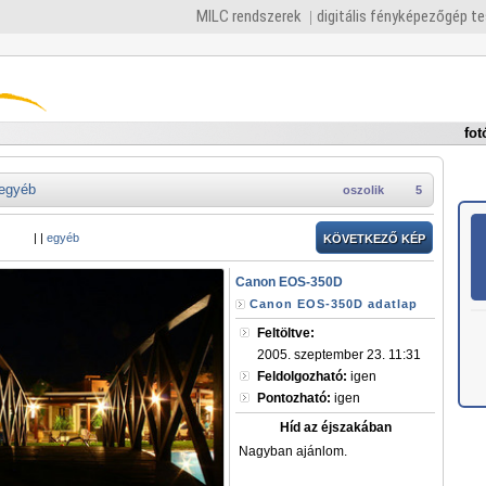
MILC rendszerek
digitális fényképezőgép t
fot
egyéb
oszolik
5
|
|
egyéb
KÖVETKEZŐ KÉP
Canon EOS-350D
Canon EOS-350D adatlap
Feltöltve:
2005. szeptember 23. 11:31
Feldolgozható:
igen
Pontozható:
igen
Híd az éjszakában
Nagyban ajánlom.