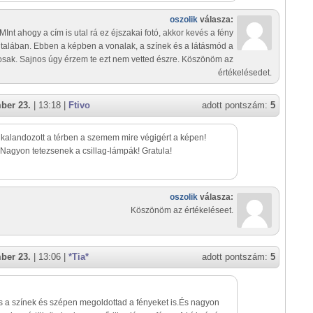
oszolik
válasza:
MInt ahogy a cím is utal rá ez éjszakai fotó, akkor kevés a fény
ltalában. Ebben a képben a vonalak, a színek és a látásmód a
osak. Sajnos úgy érzem te ezt nem vetted észre. Köszönöm az
értékelésedet.
ber 23.
| 13:18 |
Ftivo
adott pontszám:
5
kalandozott a térben a szemem mire végigért a képen!
Nagyon tetezsenek a csillag-lámpák! Gratula!
oszolik
válasza:
Köszönöm az értékeléseet.
ber 23.
| 13:06 |
*Tia*
adott pontszám:
5
 a színek és szépen megoldottad a fényeket is.És nagyon