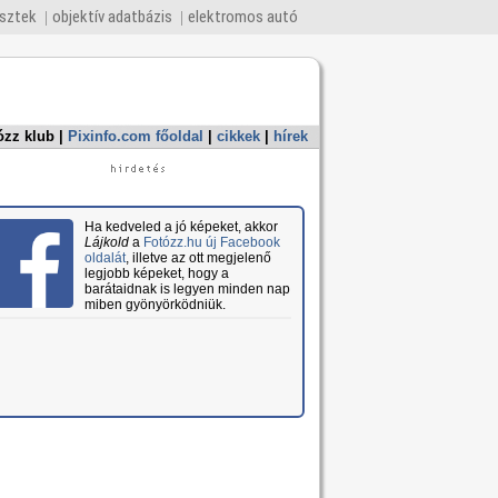
esztek
objektív adatbázis
elektromos autó
ózz klub
|
Pixinfo.com főoldal
|
cikkek
|
hírek
Ha kedveled a jó képeket, akkor
Lájkold
a
Fotózz.hu új Facebook
oldalát
, illetve az ott megjelenő
legjobb képeket, hogy a
barátaidnak is legyen minden nap
miben gyönyörködniük.