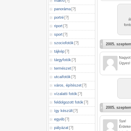
makró
[
?
]
panoráma
[
?
]
portré
[
?
]
á
font
riport
[
?
]
sport
[
?
]
szociofotók
[
?
]
2005. szeptem
tájkép
[
?
]
Nagyot 
tárgyfotók
[
?
]
Ügyes! 
természet
[
?
]
utcaifotók
[
?
]
város, építészet
[
?
]
vízalatti fotók
[
?
]
feldolgozott fotók
[
?
]
2005. szeptem
így készült
[
?
]
egyéb
[
?
]
Sya!
Érdekes
pályázat
[
?
]