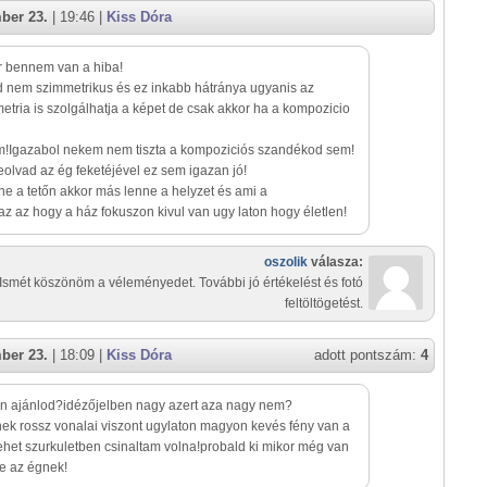
ber 23.
| 19:46 |
Kiss Dóra
r bennem van a hiba!
 nem szimmetrikus és ez inkabb hátránya ugyanis az
etria is szolgálhatja a képet de csak akkor ha a kompozicio
m!Igazabol nekem nem tiszta a kompoziciós szandékod sem!
eolvad az ég feketéjével ez sem igazan jó!
önne a tetőn akkor más lenne a helyzet és ami a
 az hogy a ház fokuszon kivul van ugy laton hogy életlen!
oszolik
válasza:
Ismét köszönöm a véleményedet. További jó értékelést és fotó
feltöltögetést.
ber 23.
| 18:09 |
Kiss Dóra
adott pontszám:
4
n ajánlod?idézőjelben nagy azert aza nagy nem?
ek rossz vonalai viszont ugylaton magyon kevés fény van a
ehet szurkuletben csinaltam volna!probald ki mikor még van
je az égnek!