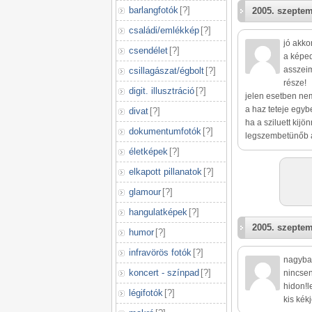
barlangfotók
[
?
]
2005. szeptem
családi/emlékkép
[
?
]
jó akko
csendélet
[
?
]
a képed
asszeim
csillagászat/égbolt
[
?
]
része!
digit. illusztráció
[
?
]
jelen esetben ne
a haz teteje egyb
divat
[
?
]
ha a sziluett kij
dokumentumfotók
[
?
]
legszembetünőb az
életképek
[
?
]
elkapott pillanatok
[
?
]
glamour
[
?
]
hangulatképek
[
?
]
2005. szeptem
humor
[
?
]
infravörös fotók
[
?
]
nagyba
koncert - színpad
[
?
]
nincsen
hidon!l
légifotók
[
?
]
kis kék