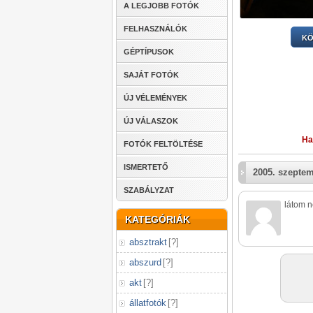
A LEGJOBB FOTÓK
FELHASZNÁLÓK
KÖ
GÉPTÍPUSOK
SAJÁT FOTÓK
ÚJ VÉLEMÉNYEK
ÚJ VÁLASZOK
Ha
FOTÓK FELTÖLTÉSE
ISMERTETŐ
2005. szeptem
SZABÁLYZAT
látom n
KATEGÓRIÁK
absztrakt
[
?
]
abszurd
[
?
]
akt
[
?
]
állatfotók
[
?
]