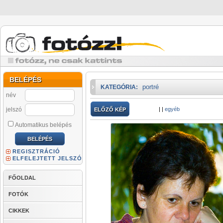
BELÉPÉS
portré
KATEGÓRIA:
név
jelszó
|
|
egyéb
ELŐZŐ KÉP
Automatikus belépés
REGISZTRÁCIÓ
ELFELEJTETT JELSZÓ
FŐOLDAL
FOTÓK
CIKKEK