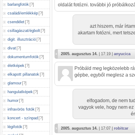
barlangfotók
[
?
]
oldalát fotózni. további jó próbálkoz
családi/emlékkép
[
?
]
csendélet
[
?
]
azt hiszem, már írta
csillagászat/égbolt
[
?
]
akartam fotózni, mert tetsze
digit. illusztráció
[
?
]
divat
[
?
]
2005. augusztus 14.
| 17:19 |
anyucica
dokumentumfotók
[
?
]
életképek
[
?
]
Próbáld meg legközelebb rá
elkapott pillanatok
[
?
]
gépbe, egyből meglesz a sz
glamour
[
?
]
hangulatképek
[
?
]
elfogadom, de nem tudt
humor
[
?
]
vagyok vele, hogy nem ez
infravörös fotók
[
?
]
ér
koncert - színpad
[
?
]
légifotók
[
?
]
2005. augusztus 14.
| 17:07 |
robitcar