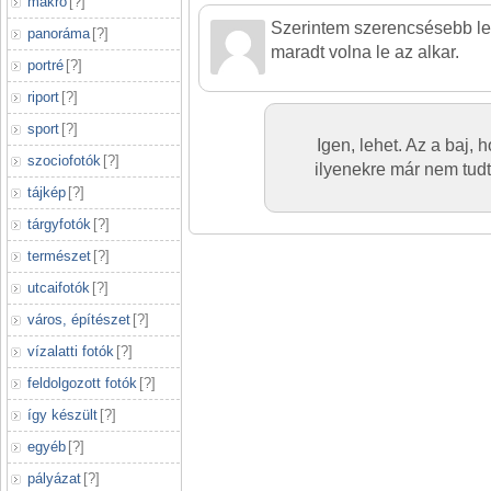
makró
[
?
]
Szerintem szerencsésebb le
panoráma
[
?
]
maradt volna le az alkar.
portré
[
?
]
riport
[
?
]
sport
[
?
]
Igen, lehet. Az a baj, 
szociofotók
[
?
]
ilyenekre már nem tud
tájkép
[
?
]
tárgyfotók
[
?
]
természet
[
?
]
utcaifotók
[
?
]
város, építészet
[
?
]
vízalatti fotók
[
?
]
feldolgozott fotók
[
?
]
így készült
[
?
]
egyéb
[
?
]
pályázat
[
?
]