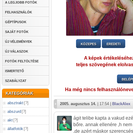
A LEGJOBB FOTÓK
FELHASZNÁLÓK
GÉPTÍPUSOK
SAJÁT FOTÓK
ÚJ VÉLEMÉNYEK
KÖZEPES
EREDETI
ÚJ VÁLASZOK
A képek értékeléséhez
FOTÓK FELTÖLTÉSE
teljes szövegének elolvas
ISMERTETŐ
BELÉP
SZABÁLYZAT
Ha még nincs felhasználónev
KATEGÓRIÁK
absztrakt
[
?
]
2005. augusztus 14.
| 17:54 |
BlackAlex
abszurd
[
?
]
ágit telibe kapta a vakud ezé
akt
[
?
]
bőre. annak ellenére ,h nem 
állatfotók
[
?
]
,de azért máskor szerencsés