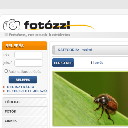
BELÉPÉS
makró
KATEGÓRIA:
név
jelszó
|
|
egyéb
ELŐZŐ KÉP
Automatikus belépés
REGISZTRÁCIÓ
ELFELEJTETT JELSZÓ
FŐOLDAL
FOTÓK
CIKKEK