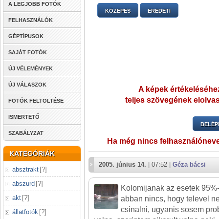
A LEGJOBB FOTÓK
KÖZEPES
EREDETI
FELHASZNÁLÓK
GÉPTÍPUSOK
SAJÁT FOTÓK
ÚJ VÉLEMÉNYEK
ÚJ VÁLASZOK
A képek értékeléséhez
teljes szövegének elolvas
FOTÓK FELTÖLTÉSE
ISMERTETŐ
BELÉP
SZABÁLYZAT
Ha még nincs felhasználónev
KATEGÓRIÁK
2005. június 14.
| 07:52 |
Géza bácsi
absztrakt
[
?
]
abszurd
[
?
]
Kolomijanak az esetek 95%-
akt
[
?
]
abban nincs, hogy televel n
csinalni, ugyanis sosem prob
állatfotók
[
?
]