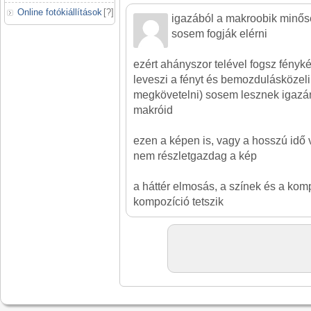
Online fotókiállítások
[
?
]
igazából a makroobik minős
sosem fogják elérni
ezért ahányszor telével fogsz fényk
leveszi a fényt és bemozdulásközeli
megkövetelni) sosem lesznek igazá
makróid
ezen a képen is, vagy a hosszú idő v
nem részletgazdag a kép
a háttér elmosás, a színek és a komp
kompozíció tetszik