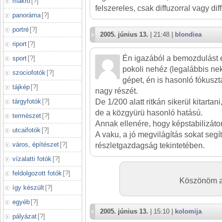
makró
[
?
]
felszereles, csak diffuzorral vagy diff
panoráma
[
?
]
portré
[
?
]
2005. június 13.
| 21:48 |
blondiea
riport
[
?
]
Én igazából a bemozdulást 
sport
[
?
]
pokoli nehéz (legalábbis ne
szociofotók
[
?
]
gépet, én is hasonló fókusz
tájkép
[
?
]
nagy részét.
tárgyfotók
[
?
]
De 1/200 alatt ritkán sikerül kitartan
de a közgyürü hasonló hatású.
természet
[
?
]
Annak ellenére, hogy képstabilizát
utcaifotók
[
?
]
A vaku, a jó megvilágítás sokat segí
város, építészet
[
?
]
részletgazdagság tekintetében.
vízalatti fotók
[
?
]
feldolgozott fotók
[
?
]
Köszönöm az
így készült
[
?
]
egyéb
[
?
]
2005. június 13.
| 15:10 |
kolomija
pályázat
[
?
]