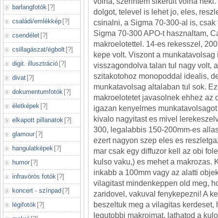
volna, szerintem sikerult volna neki. 
barlangfotók
[
?
]
dolgot, televel is lehet jo, eles, res
családi/emlékkép
[
?
]
csinalni, a Sigma 70-300-al is, csak 
Sigma 70-300 APO-t hasznaltam, 
csendélet
[
?
]
makroelotettel. 14-es rekesszel, 2
csillagászat/égbolt
[
?
]
kepe volt. Viszont a munkatavolsag 
digit. illusztráció
[
?
]
visszagondolva talan tul nagy volt,
szitakotohoz monopoddal idealis, de
divat
[
?
]
munkatavolsag altalaban tul sok. E
dokumentumfotók
[
?
]
makroelotetet javasolnek ehhez az o
életképek
[
?
]
igazan kenyelmes munkatavolsagot 
kivalo nagyitast es mivel lerekeszel
elkapott pillanatok
[
?
]
300, legalabbis 150-200mm-es all
glamour
[
?
]
ezert nagyon szep eles es reszletg
hangulatképek
[
?
]
mar csak egy diffuzor kell az obi fole
kulso vaku,) es mehet a makrozas. 
humor
[
?
]
inkabb a 100mm vagy az alatti objek
infravörös fotók
[
?
]
vilagitast mindenkeppen old meg, ho
koncert - színpad
[
?
]
zaridovel, vakuval fenykepezni! A k
beszeltuk meg a vilagitas kerdeset
légifotók
[
?
]
legutobbi makroimat, lathatod a ku