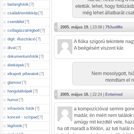
barlangfotók
[
?
]
etettük. lehet, hogy fotózás
még lehet állatbarát csa
családi/emlékkép
[
?
]
csendélet
[
?
]
2005. május 19.
| 23:09 |
79JustMe
csillagászat/égbolt
[
?
]
digit. illusztráció
[
?
]
A fióka szigorú tekintete nag
divat
[
?
]
A beégésért viszont kár.
dokumentumfotók
[
?
]
életképek
[
?
]
Nem mosolygott, hi
elkapott pillanatok
[
?
]
mondtam el ne
glamour
[
?
]
hangulatképek
[
?
]
2005. május 18.
| 22:24 |
Entwined
humor
[
?
]
infravörös fotók
[
?
]
a kompozícióval semmi gon
madár, én miért nem találok
koncert - színpad
[
?
]
amúgy mit kezdtél vele, haza
légifotók
[
?
]
ha ott maradt a földön, az tuti halál n