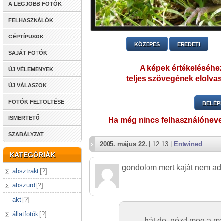
A LEGJOBB FOTÓK
FELHASZNÁLÓK
GÉPTÍPUSOK
KÖZEPES
EREDETI
SAJÁT FOTÓK
A képek értékeléséhez
ÚJ VÉLEMÉNYEK
teljes szövegének elolvas
ÚJ VÁLASZOK
FOTÓK FELTÖLTÉSE
BELÉP
ISMERTETŐ
Ha még nincs felhasználónev
SZABÁLYZAT
2005. május 22.
| 12:13 |
Entwined
KATEGÓRIÁK
gondolom mert kaját nem adt
absztrakt
[
?
]
abszurd
[
?
]
akt
[
?
]
állatfotók
[
?
]
hát de. nézd meg a m