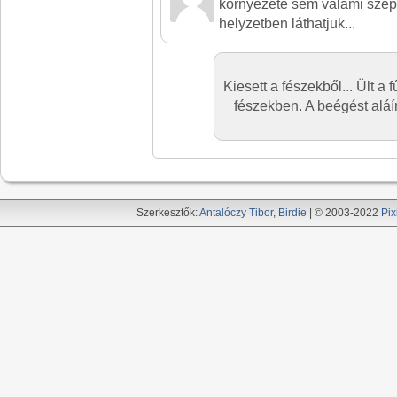
környezete sem valami szép
helyzetben láthatjuk...
Kiesett a fészekből... Ült a
fészekben. A beégést aláír
Szerkesztők:
Antalóczy Tibor
,
Birdie
| © 2003-2022
Pix