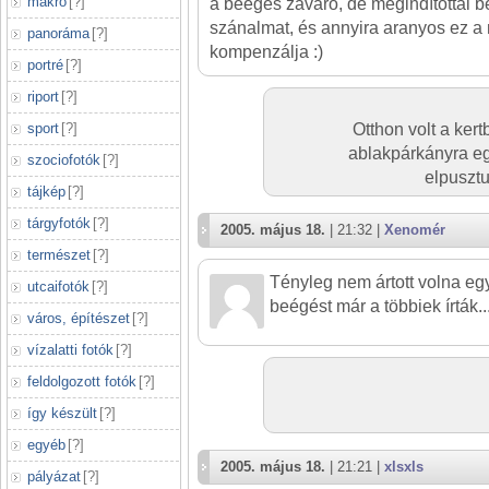
makró
[
?
]
a beégés zavaró, de megindítottál 
szánalmat, és annyira aranyos ez a 
panoráma
[
?
]
kompenzálja :)
portré
[
?
]
riport
[
?
]
sport
[
?
]
Otthon volt a kert
ablakpárkányra eg
szociofotók
[
?
]
elpusztu
tájkép
[
?
]
tárgyfotók
[
?
]
2005. május 18.
| 21:32 |
Xenomér
természet
[
?
]
Tényleg nem ártott volna egy 
utcaifotók
[
?
]
beégést már a többiek írták..
város, építészet
[
?
]
vízalatti fotók
[
?
]
feldolgozott fotók
[
?
]
így készült
[
?
]
egyéb
[
?
]
2005. május 18.
| 21:21 |
xlsxls
pályázat
[
?
]