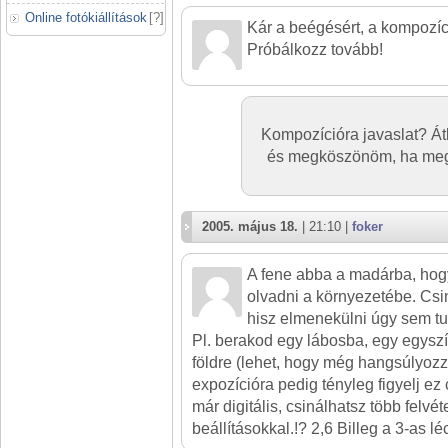
Online fotókiállítások
[
?
]
Kár a beégésért, a kompozíc
Próbálkozz tovább!
Kompozícióra javaslat? Át
és megköszönöm, ha meg
2005. május 18.
| 21:10 |
foker
A fene abba a madárba, hog
olvadni a környezetébe. Csin
hisz elmenekülni úgy sem tu
Pl. berakod egy lábosba, egy egyszí
földre (lehet, hogy még hangsúlyozz
expozícióra pedig tényleg figyelj e
már digitális, csinálhatsz több felvé
beállításokkal.!? 2,6 Billeg a 3-as lé