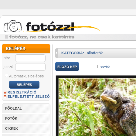
BELÉPÉS
állatfotók
KATEGÓRIA:
név
jelszó
|
|
egyéb
ELŐZŐ KÉP
Automatikus belépés
REGISZTRÁCIÓ
ELFELEJTETT JELSZÓ
FŐOLDAL
FOTÓK
CIKKEK