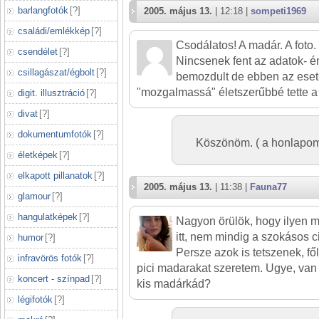
barlangfotók
[
?
]
2005. május 13.
| 12:18 |
sompeti1969
családi/emlékkép
[
?
]
Csodálatos! A madár. A foto.
csendélet
[
?
]
Nincsenek fent az adatok- én
csillagászat/égbolt
[
?
]
bemozdult de ebben az eset
"mozgalmassá" életszerűbbé tette a 
digit. illusztráció
[
?
]
divat
[
?
]
dokumentumfotók
[
?
]
Köszönöm. ( a honlapom
életképek
[
?
]
elkapott pillanatok
[
?
]
2005. május 13.
| 11:38 |
Fauna77
glamour
[
?
]
hangulatképek
[
?
]
Nagyon örülök, hogy ilyen ma
itt, nem mindig a szokásos c
humor
[
?
]
Persze azok is tetszenek, fő
infravörös fotók
[
?
]
pici madarakat szeretem. Ugye, van
koncert - színpad
[
?
]
kis madárkád?
légifotók
[
?
]