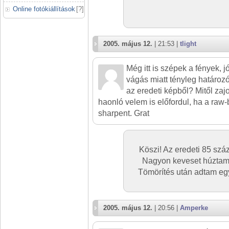
Online fotókiállítások
[
?
]
2005. május 12.
| 21:53 |
tlight
Még itt is szépek a fények, jó
vágás miatt tényleg határoz
az eredeti képből? Mitől zaj
haonló velem is előfordul, ha a ra
sharpent. Grat
Köszi! Az eredeti 85 száz
Nagyon keveset húztam a
Tömörítés után adtam egy
2005. május 12.
| 20:56 |
Amperke