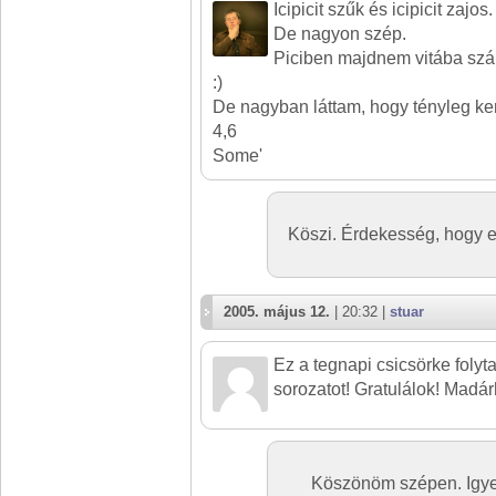
Icipicit szűk és icipicit zajos.
De nagyon szép.
Piciben majdnem vitába szál
:)
De nagyban láttam, hogy tényleg ke
4,6
Some'
Köszi. Érdekesség, hogy e
2005. május 12.
| 20:32 |
stuar
Ez a tegnapi csicsörke folyt
sorozatot! Gratulálok! Madá
Köszönöm szépen. Igyek