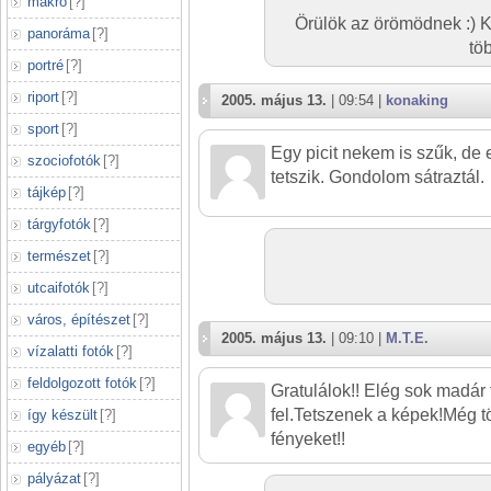
makró
[
?
]
Örülök az örömödnek :) 
panoráma
[
?
]
tö
portré
[
?
]
riport
[
?
]
2005. május 13.
| 09:54 |
konaking
sport
[
?
]
Egy picit nekem is szűk, de
szociofotók
[
?
]
tetszik. Gondolom sátraztál.
tájkép
[
?
]
tárgyfotók
[
?
]
természet
[
?
]
utcaifotók
[
?
]
város, építészet
[
?
]
2005. május 13.
| 09:10 |
M.T.E.
vízalatti fotók
[
?
]
feldolgozott fotók
[
?
]
Gratulálok!! Elég sok madár f
fel.Tetszenek a képek!Még tö
így készült
[
?
]
fényeket!!
egyéb
[
?
]
pályázat
[
?
]