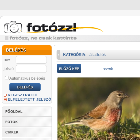
BELÉPÉS
állatfotók
KATEGÓRIA:
név
jelszó
|
|
egyéb
ELŐZŐ KÉP
Automatikus belépés
REGISZTRÁCIÓ
ELFELEJTETT JELSZÓ
FŐOLDAL
FOTÓK
CIKKEK