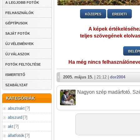
A LEGJOBB FOTÓK
FELHASZNÁLÓK
KÖZEPES
EREDETI
GÉPTÍPUSOK
A képek értékeléséhez
SAJÁT FOTÓK
teljes szövegének elolvas
ÚJ VÉLEMÉNYEK
BELÉP
ÚJ VÁLASZOK
Ha még nincs felhasználónev
FOTÓK FELTÖLTÉSE
ISMERTETŐ
2005. május 15.
| 21:12 |
dor2004
SZABÁLYZAT
Nagyon szép madárfotó. Szép
KATEGÓRIÁK
absztrakt
[
?
]
abszurd
[
?
]
akt
[
?
]
állatfotók
[
?
]