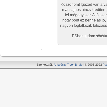
Köszönöm! Igazad van a vá
már sajnos nincs kredite
fel mégegyszer. A jólszer
hogy pont ez benne as jó
nagyon foglalkozik fotózássa
PSben tudom sötétíte
Szerkesztők:
Antalóczy Tibor
,
Birdie
| © 2003-2022
Pix