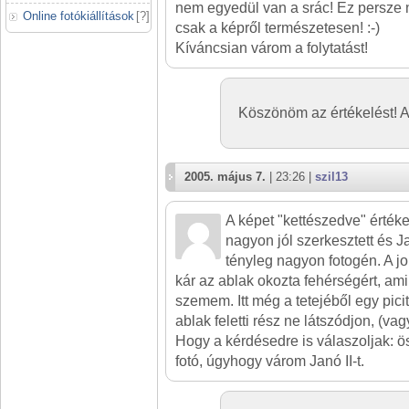
nem egyedül van a srác! Ez persze 
Online fotókiállítások
[
?
]
csak a képről természetesen! :-)
Kíváncsian várom a folytatást!
Köszönöm az értékelést! A
2005. május 7.
| 23:26 |
szil13
A képet "kettészedve" értéke
nagyon jól szerkesztett és J
tényleg nagyon fotogén. A j
kár az ablak okozta fehérségért, ami
szemem. Itt még a tetejéből egy pici
ablak feletti rész ne látszódjon, (vag
Hogy a kérdésedre is válaszoljak: 
fotó, úgyhogy várom Janó II-t.