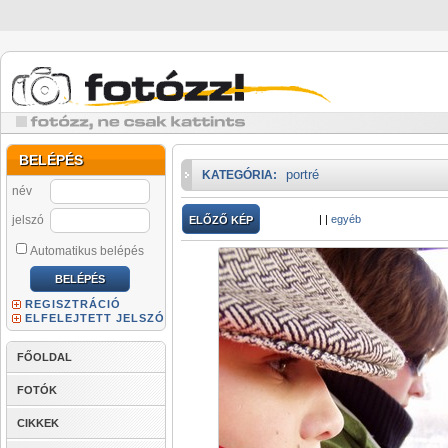
BELÉPÉS
portré
KATEGÓRIA:
név
jelszó
|
|
egyéb
ELŐZŐ KÉP
Automatikus belépés
REGISZTRÁCIÓ
ELFELEJTETT JELSZÓ
FŐOLDAL
FOTÓK
CIKKEK