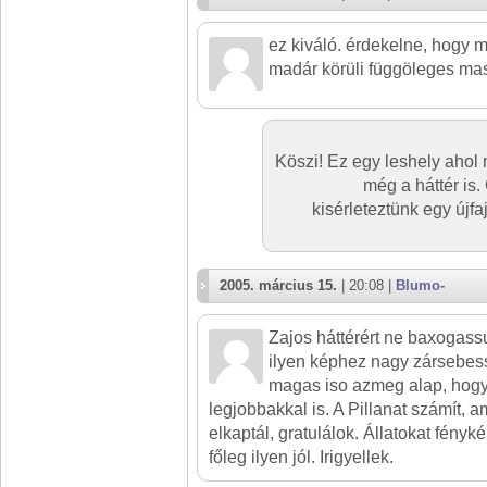
ez kiváló. érdekelne, hogy m
madár körüli függöleges masz
Köszi! Ez egy leshely ahol
még a háttér is.
kisérleteztünk egy újfaj
2005. március 15.
| 20:08 |
Blumo-
Zajos háttérért ne baxogas
ilyen képhez nagy zársebes
magas iso azmeg alap, hogy
legjobbakkal is. A Pillanat számít, a
elkaptál, gratulálok. Állatokat fény
főleg ilyen jól. Irigyellek.