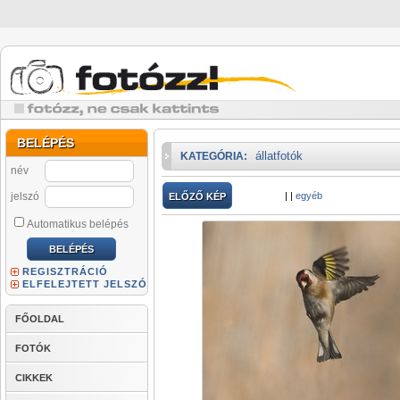
BELÉPÉS
állatfotók
KATEGÓRIA:
név
jelszó
|
|
egyéb
ELŐZŐ KÉP
Automatikus belépés
REGISZTRÁCIÓ
ELFELEJTETT JELSZÓ
FŐOLDAL
FOTÓK
CIKKEK