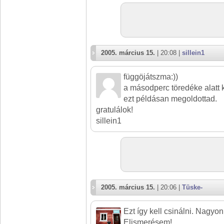
2005. március 15.
| 20:08 |
sillein1
függöjátszma:))
a másodperc töredéke alatt k
ezt példásan megoldottad.
gratulálok!
sillein1
2005. március 15.
| 20:06 |
Tüske-
Ezt így kell csinálni. Nagyon 
Elismerésem!