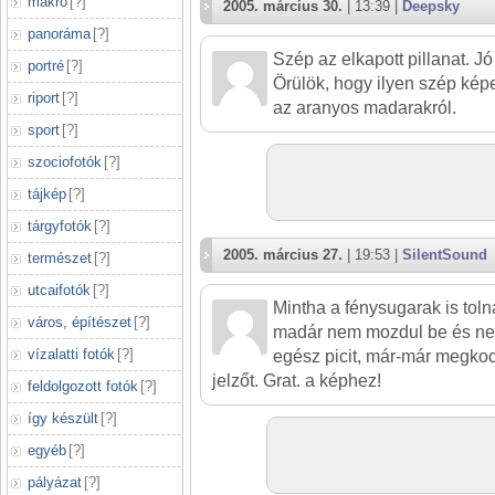
makró
[
?
]
2005. március 30.
| 13:39 |
Deepsky
panoráma
[
?
]
Szép az elkapott pillanat. Jó
portré
[
?
]
Örülök, hogy ilyen szép kép
riport
[
?
]
az aranyos madarakról.
sport
[
?
]
szociofotók
[
?
]
tájkép
[
?
]
tárgyfotók
[
?
]
2005. március 27.
| 19:53 |
SilentSound
természet
[
?
]
utcaifotók
[
?
]
Mintha a fénysugarak is tolná
város, építészet
[
?
]
madár nem mozdul be és ne
vízalatti fotók
[
?
]
egész picit, már-már megkoc
jelzőt. Grat. a képhez!
feldolgozott fotók
[
?
]
így készült
[
?
]
egyéb
[
?
]
pályázat
[
?
]