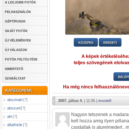
A LEGJOBB FOTÓK
FELHASZNÁLÓK
GÉPTÍPUSOK
SAJÁT FOTÓK
ÚJ VÉLEMÉNYEK
KÖZEPES
EREDETI
ÚJ VÁLASZOK
A képek értékeléséhez
FOTÓK FELTÖLTÉSE
teljes szövegének elolvas
ISMERTETŐ
BELÉP
SZABÁLYZAT
Ha még nincs felhasználónev
KATEGÓRIÁK
absztrakt
[
?
]
2007. július 4.
| 11:05 |
mostell
abszurd
[
?
]
Nagyon tetszenek a madaras
akt
[
?
]
kell hozza amig ilyen pillana
állatfotók
[
?
]
csodallak is aturelmedert , 