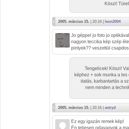
Köszi! Türel
2005. március 15.
| 20:24 |
leon2004
Jo géppel jo foto jo optikáva
nagyon teccika kép szép éles
pintyek?? veszettül csapdo
Tengelicek! Köszi! Val
képhez + sok munka a les é
itatás, karbantartás a s
nem minden a technik
2005. március 15.
| 20:16 |
astryd
Ez egy igazán remek kép!
Én teljesen odavagyok a ma