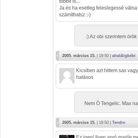
többit is...
Ja és ha esetleg feleslegessé válna
számíthatsz ;-)
:) Az obi szerintem örök
2005. március 15.
| 19:50 |
ahaláligbébi
Kicsiben azt hittem sas vagy
hatásos
Nem Ö Tengelic. Max na
2005. március 15.
| 19:50 |
Tendre
Ez igen! Ilyen apró madár m