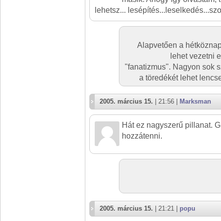
lehetsz... lesépítés...leselkedés...szot
Alapvetően a hétköznap
lehet vezetni 
"fanatizmus". Nagyon sok szé
a töredékét lehet lenc
2005. március 15.
| 21:56 |
Marksman
Hát ez nagyszerű pillanat. Gr
hozzátenni.
2005. március 15.
| 21:21 |
popu