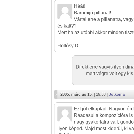
Háát!
Baromijó pillanat!
Vártál erre a pillanatra, vag
és katt??
Mert ha az utóbbi akkor minden tisz
Hollósy D.
Direkt erre vagyis ilyen d
mert végre volt egy kis
2005. március 15.
| 19:53 |
Jotkoma
Ezt jól elkaptad. Nagyon ér
Ráadásul a kompozícióra is t
nagy gyakorlatra vall, gond
ilyen képed. Majd most kiderül, ki 