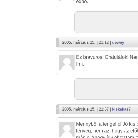
expo.
2005. március 15.
| 23:12 |
dewey
Ez bravúros! Gratulálok! Ne
írni.
2005. március 15.
| 21:57 |
kiskakas7
Mennyből a tengelic! Jó kis pi
lényeg, nem az, hogy az el
másik. Ahogy így olvastam,