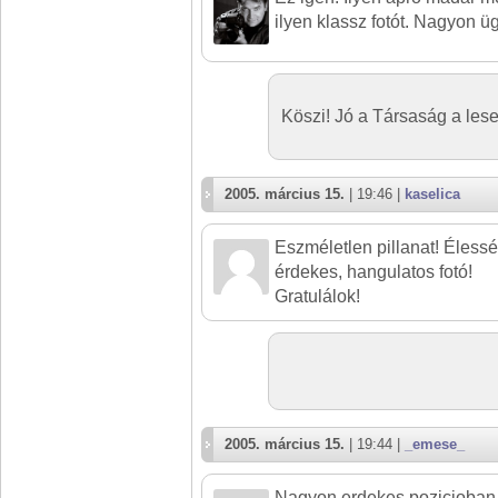
ilyen klassz fotót. Nagyon ü
Köszi! Jó a Társaság a les
2005. március 15.
| 19:46 |
kaselica
Eszméletlen pillanat! Éless
érdekes, hangulatos fotó!
Gratulálok!
2005. március 15.
| 19:44 |
_emese_
Nagyon erdekes pozicioban ka