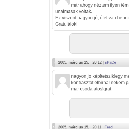
már ahogy néztem ilyen témá
unalmasak voltak.
Ez viszont nagyon jó, élet van ben
Gratulálok!
2005. március 15.
| 20:12 |
sPaCe
nagyon jo kép!tetszik!egy 
kontrasztot elbirna! nekem p
mar csodálatos!grat
2005. március 15.
| 20:11 |
Ferci