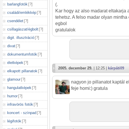
barlangfotók
[
?
]
(.
Kar hogy az also madarat eltakarja a
családi/emlékkép
[
?
]
tehetsz. A felso madar olyan mintha 
csendélet
[
?
]
egbol
csillagászat/égbolt
[
?
]
gratulalok
digit. illusztráció
[
?
]
divat
[
?
]
dokumentumfotók
[
?
]
életképek
[
?
]
2005. december 29.
| 12:25 |
kárpáti09
elkapott pillanatok
[
?
]
glamour
[
?
]
nagyon jo pillanatot kaptál 
hangulatképek
[
?
]
feje homi:) gratula
humor
[
?
]
infravörös fotók
[
?
]
koncert - színpad
[
?
]
légifotók
[
?
]