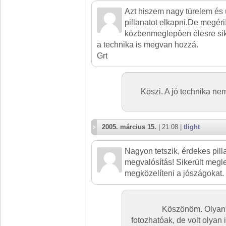
Azt hiszem nagy türelem és 
pillanatot elkapni.De megéri
közbenmeglepően élesre sik
a technika is megvan hozzá.
Grt
Köszi. A jó technika n
2005. március 15.
| 21:08 |
tlight
Nagyon tetszik, érdekes pill
megvalósítás! Sikerült megl
megközelíteni a jószágokat.
Köszönöm. Olyan 
fotozhatóak, de volt olyan 