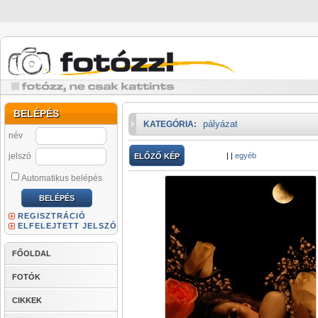
BELÉPÉS
pályázat
KATEGÓRIA:
név
jelszó
|
|
egyéb
ELŐZŐ KÉP
Automatikus belépés
REGISZTRÁCIÓ
ELFELEJTETT JELSZÓ
FŐOLDAL
FOTÓK
CIKKEK