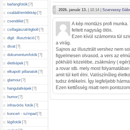
barlangfotók
[
?
]
2026. január 13.
| 10:14 |
Szarvassy Gáb
családi/emlékkép
[
?
]
csendélet
[
?
]
A kép montázs profi munka. 
csillagászat/égbolt
[
?
]
feltett nagyság ötös.
Ezen kívül számomra túl szi
digit. illusztráció
[
?
]
a virág.
divat
[
?
]
Sajnos az illusztrált vershez nem s
dokumentumfotók
[
?
]
figyelmesen olvasod, a vers az elmúl
pókháló közelébe, zsákmány ( egér
életképek
[
?
]
a rovar stb. mely most folyamatában
elkapott pillanatok
[
?
]
amit túl kell élni. Valószínűleg éle
glamour
[
?
]
tudsz értékelni. Így legfeljebb hárma
Ezen kettősség miatt nem pontozom
hangulatképek
[
?
]
humor
[
?
]
infravörös fotók
[
?
]
koncert - színpad
[
?
]
légifotók
[
?
]