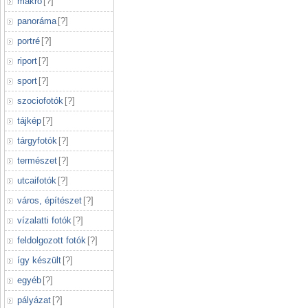
makró
[
?
]
panoráma
[
?
]
portré
[
?
]
riport
[
?
]
sport
[
?
]
szociofotók
[
?
]
tájkép
[
?
]
tárgyfotók
[
?
]
természet
[
?
]
utcaifotók
[
?
]
város, építészet
[
?
]
vízalatti fotók
[
?
]
feldolgozott fotók
[
?
]
így készült
[
?
]
egyéb
[
?
]
pályázat
[
?
]