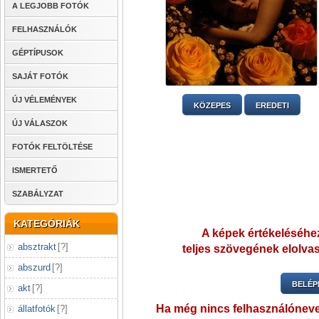
A LEGJOBB FOTÓK
FELHASZNÁLÓK
GÉPTÍPUSOK
SAJÁT FOTÓK
ÚJ VÉLEMÉNYEK
KÖZEPES
EREDETI
ÚJ VÁLASZOK
FOTÓK FELTÖLTÉSE
ISMERTETŐ
SZABÁLYZAT
KATEGÓRIÁK
A képek értékeléséhez
absztrakt
[
?
]
teljes szövegének elolvas
abszurd
[
?
]
BELÉP
akt
[
?
]
Ha még nincs felhasználónev
állatfotók
[
?
]