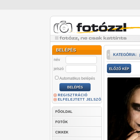
BELÉPÉS
KATEGÓRIA:
név
jelszó
ELŐZŐ KÉP
Automatikus belépés
REGISZTRÁCIÓ
ELFELEJTETT JELSZÓ
FŐOLDAL
FOTÓK
CIKKEK