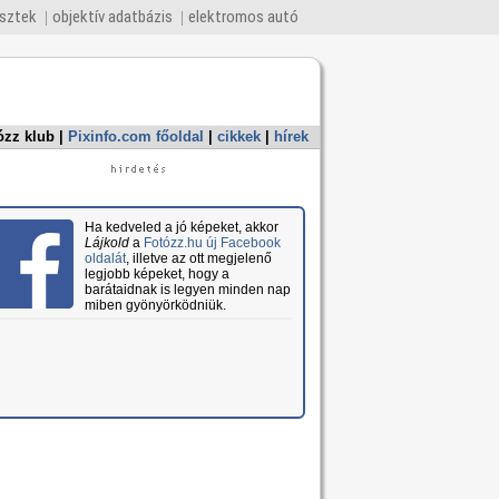
esztek
objektív adatbázis
elektromos autó
ózz klub
|
Pixinfo.com főoldal
|
cikkek
|
hírek
Ha kedveled a jó képeket, akkor
Lájkold
a
Fotózz.hu új Facebook
oldalát
, illetve az ott megjelenő
legjobb képeket, hogy a
barátaidnak is legyen minden nap
miben gyönyörködniük.