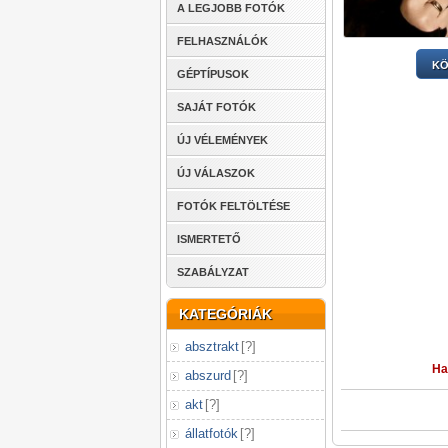
A LEGJOBB FOTÓK
FELHASZNÁLÓK
KÖ
GÉPTÍPUSOK
SAJÁT FOTÓK
ÚJ VÉLEMÉNYEK
ÚJ VÁLASZOK
FOTÓK FELTÖLTÉSE
ISMERTETŐ
SZABÁLYZAT
KATEGÓRIÁK
absztrakt
[
?
]
Ha
abszurd
[
?
]
akt
[
?
]
állatfotók
[
?
]