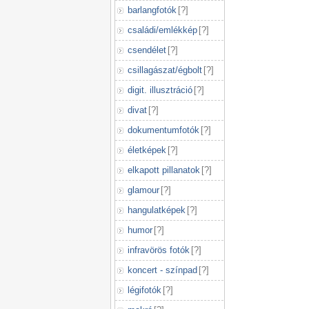
barlangfotók
[
?
]
családi/emlékkép
[
?
]
csendélet
[
?
]
csillagászat/égbolt
[
?
]
digit. illusztráció
[
?
]
divat
[
?
]
dokumentumfotók
[
?
]
életképek
[
?
]
elkapott pillanatok
[
?
]
glamour
[
?
]
hangulatképek
[
?
]
humor
[
?
]
infravörös fotók
[
?
]
koncert - színpad
[
?
]
légifotók
[
?
]