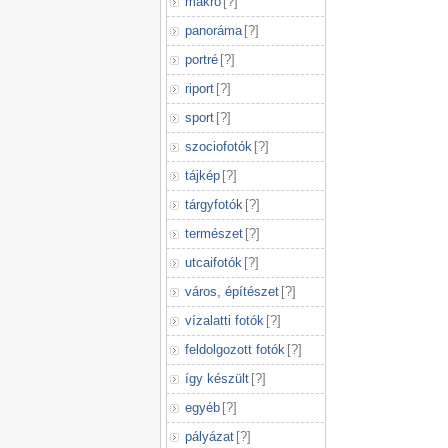
makró
[
?
]
panoráma
[
?
]
portré
[
?
]
riport
[
?
]
sport
[
?
]
szociofotók
[
?
]
tájkép
[
?
]
tárgyfotók
[
?
]
természet
[
?
]
utcaifotók
[
?
]
város, építészet
[
?
]
vízalatti fotók
[
?
]
feldolgozott fotók
[
?
]
így készült
[
?
]
egyéb
[
?
]
pályázat
[
?
]