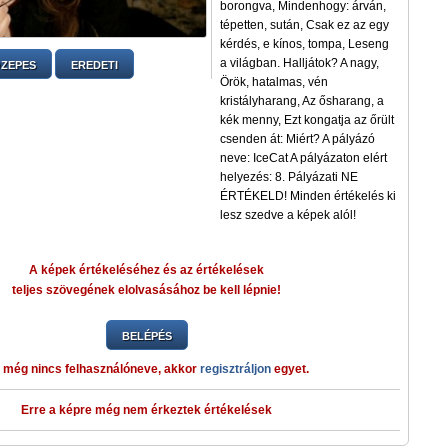
borongva, Mindenhogy: árván,
tépetten, sután, Csak ez az egy
kérdés, e kínos, tompa, Leseng
a világban. Halljátok? A nagy,
ZEPES
EREDETI
Örök, hatalmas, vén
kristályharang, Az ősharang, a
kék menny, Ezt kongatja az őrült
csenden át: Miért? A pályázó
neve: IceCat A pályázaton elért
helyezés: 8. Pályázati NE
ÉRTÉKELD! Minden értékelés ki
lesz szedve a képek alól!
A képek értékeléséhez és az értékelések
teljes szövegének elolvasásához be kell lépnie!
BELÉPÉS
 még nincs felhasználóneve, akkor
regisztráljon
egyet.
Erre a képre még nem érkeztek értékelések