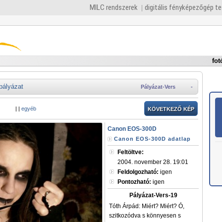
MILC rendszerek
digitális fényképezőgép t
fot
pályázat
Pályázat-Vers
-
|
|
egyéb
KÖVETKEZŐ KÉP
Canon EOS-300D
Canon EOS-300D adatlap
Feltöltve:
2004. november 28. 19:01
Feldolgozható:
igen
Pontozható:
igen
Pályázat-Vers-19
Tóth Árpád: Miért? Miért? Ó,
szitkozódva s könnyesen s