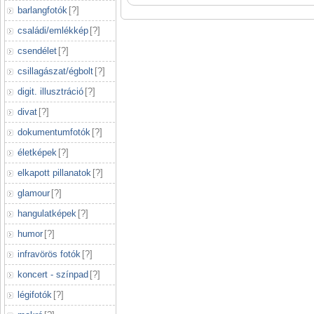
barlangfotók
[
?
]
családi/emlékkép
[
?
]
csendélet
[
?
]
csillagászat/égbolt
[
?
]
digit. illusztráció
[
?
]
divat
[
?
]
dokumentumfotók
[
?
]
életképek
[
?
]
elkapott pillanatok
[
?
]
glamour
[
?
]
hangulatképek
[
?
]
humor
[
?
]
infravörös fotók
[
?
]
koncert - színpad
[
?
]
légifotók
[
?
]