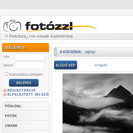
BELÉPÉS
tájkép
KATEGÓRIA:
név
jelszó
|
|
egyéb
ELŐZŐ KÉP
Automatikus belépés
REGISZTRÁCIÓ
ELFELEJTETT JELSZÓ
FŐOLDAL
FOTÓK
CIKKEK