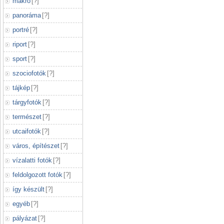
makró
[
?
]
panoráma
[
?
]
portré
[
?
]
riport
[
?
]
sport
[
?
]
szociofotók
[
?
]
tájkép
[
?
]
tárgyfotók
[
?
]
természet
[
?
]
utcaifotók
[
?
]
város, építészet
[
?
]
vízalatti fotók
[
?
]
feldolgozott fotók
[
?
]
így készült
[
?
]
egyéb
[
?
]
pályázat
[
?
]