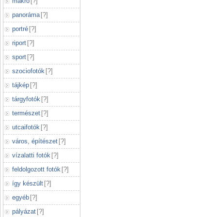
makró
[
?
]
panoráma
[
?
]
portré
[
?
]
riport
[
?
]
sport
[
?
]
szociofotók
[
?
]
tájkép
[
?
]
tárgyfotók
[
?
]
természet
[
?
]
utcaifotók
[
?
]
város, építészet
[
?
]
vízalatti fotók
[
?
]
feldolgozott fotók
[
?
]
így készült
[
?
]
egyéb
[
?
]
pályázat
[
?
]