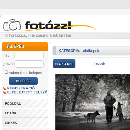
BELÉPÉS
életképek
KATEGÓRIA:
név
jelszó
|
|
egyéb
ELŐZŐ KÉP
Automatikus belépés
REGISZTRÁCIÓ
ELFELEJTETT JELSZÓ
FŐOLDAL
FOTÓK
CIKKEK