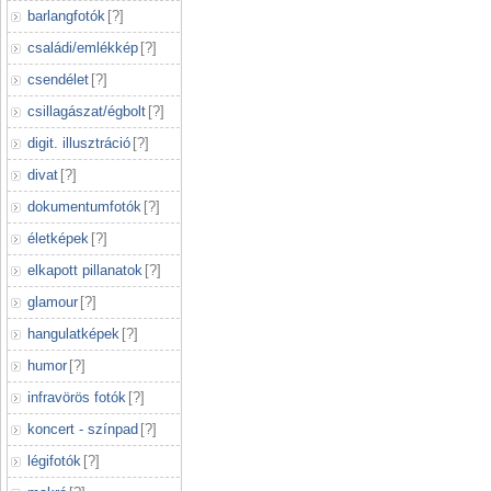
barlangfotók
[
?
]
családi/emlékkép
[
?
]
csendélet
[
?
]
csillagászat/égbolt
[
?
]
digit. illusztráció
[
?
]
divat
[
?
]
dokumentumfotók
[
?
]
életképek
[
?
]
elkapott pillanatok
[
?
]
glamour
[
?
]
hangulatképek
[
?
]
humor
[
?
]
infravörös fotók
[
?
]
koncert - színpad
[
?
]
légifotók
[
?
]