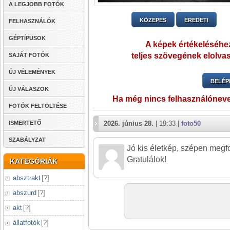
A LEGJOBB FOTÓK
KÖZEPES
EREDETI
FELHASZNÁLÓK
GÉPTÍPUSOK
A képek értékeléséhez
teljes szövegének elolvas
SAJÁT FOTÓK
ÚJ VÉLEMÉNYEK
BELÉP
ÚJ VÁLASZOK
Ha még nincs felhasználónev
FOTÓK FELTÖLTÉSE
ISMERTETŐ
2026. június 28.
| 19:33 |
foto50
SZABÁLYZAT
Jó kis életkép, szépen megf
Gratulálok!
KATEGÓRIÁK
absztrakt
[
?
]
abszurd
[
?
]
akt
[
?
]
állatfotók
[
?
]