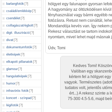
barlangfotók
[
?
]
hölgyet egy falunapon gyorsan lefotó
A hagyomány az öltözködésen kívül
családi/emlékkép
[
?
]
fényhasználat vagy bármi egyébb ne
csendélet
[
?
]
fotózásra. Retust nem csináltál, lehe
csillagászat/égbolt
[
?
]
Mondandója kevés van. Így nekem p
Rekesz választást se tartom indokolt
digit. illusztráció
[
?
]
nyomtam, mivel lehet majd másnak j
divat
[
?
]
dokumentumfotók
[
?
]
Üdv, Tomi
életképek
[
?
]
elkapott pillanatok
[
?
]
Kedves Tomi! Köszönö
glamour
[
?
]
Valóban egy skanzenb
hangulatképek
[
?
]
kértem fel a hölgyet egy
vagyok. Természetes (adott
humor
[
?
]
tudatos volt, jelentős utó
infravörös fotók
[
?
]
ért...) A rekesz szinte 
koncert - színpad
[
?
]
75-300 4.5-5.6, majd beí
légifotók
[
?
]