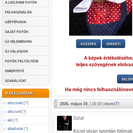
A LEGJOBB FOTÓK
FELHASZNÁLÓK
GÉPTÍPUSOK
SAJÁT FOTÓK
ÚJ VÉLEMÉNYEK
KÖZEPES
EREDETI
ÚJ VÁLASZOK
A képek értékeléséhez
FOTÓK FELTÖLTÉSE
teljes szövegének elolvas
ISMERTETŐ
BELÉP
SZABÁLYZAT
Ha még nincs felhasználónev
KATEGÓRIÁK
absztrakt
[
?
]
2026. május 19.
| 19:19 |
btomi77
abszurd
[
?
]
Szia!
akt
[
?
]
állatfotók
[
?
]
Kicsit olyan spontán fotónak