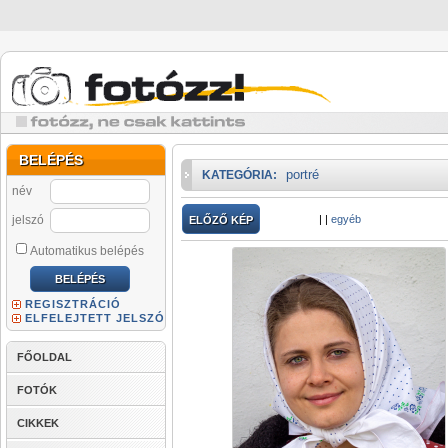
BELÉPÉS
portré
KATEGÓRIA:
név
jelszó
|
|
egyéb
ELŐZŐ KÉP
Automatikus belépés
REGISZTRÁCIÓ
ELFELEJTETT JELSZÓ
FŐOLDAL
FOTÓK
CIKKEK