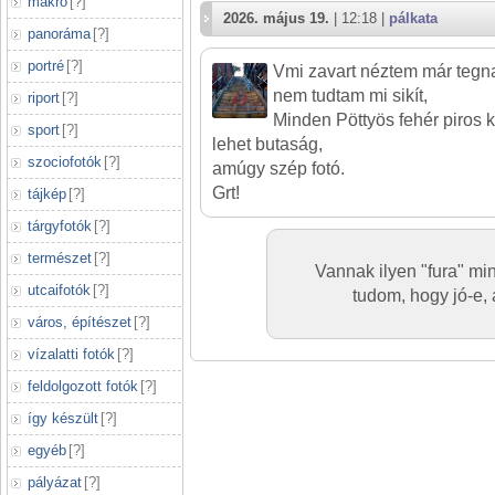
makró
[
?
]
2026. május 19.
| 12:18 |
pálkata
panoráma
[
?
]
portré
[
?
]
Vmi zavart néztem már tegna
nem tudtam mi sikít,
riport
[
?
]
Minden Pöttyös fehér piros 
sport
[
?
]
lehet butaság,
szociofotók
[
?
]
amúgy szép fotó.
Grt!
tájkép
[
?
]
tárgyfotók
[
?
]
természet
[
?
]
Vannak ilyen "fura" mi
utcaifotók
[
?
]
tudom, hogy jó-e, 
város, építészet
[
?
]
vízalatti fotók
[
?
]
feldolgozott fotók
[
?
]
így készült
[
?
]
egyéb
[
?
]
pályázat
[
?
]