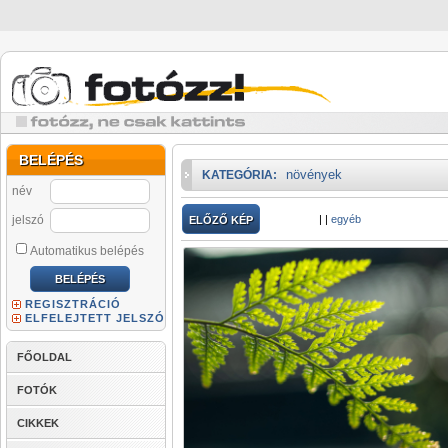
BELÉPÉS
növények
KATEGÓRIA:
név
jelszó
|
|
egyéb
ELŐZŐ KÉP
Automatikus belépés
REGISZTRÁCIÓ
ELFELEJTETT JELSZÓ
FŐOLDAL
FOTÓK
CIKKEK