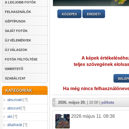
A LEGJOBB FOTÓK
FELHASZNÁLÓK
KÖZEPES
EREDETI
GÉPTÍPUSOK
SAJÁT FOTÓK
ÚJ VÉLEMÉNYEK
ÚJ VÁLASZOK
A képek értékeléséhez
FOTÓK FELTÖLTÉSE
teljes szövegének elolvas
ISMERTETŐ
SZABÁLYZAT
BELÉP
Ha még nincs felhasználónev
KATEGÓRIÁK
absztrakt
[
?
]
2026. május 20.
| 10:00 |
pálkata
abszurd
[
?
]
2026 május 11. 08:36
akt
[
?
]
állatfotók
[
?
]