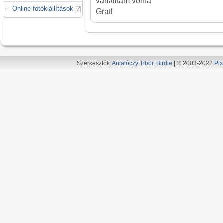
variálltam volna
Online fotókiállítások
[
?
]
Grat!
Szerkesztők:
Antalóczy Tibor
,
Birdie
| © 2003-2022
Pix