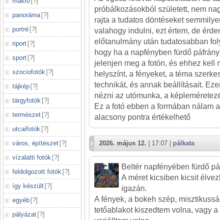
makró
[
?
]
próbálkozásokból született, nem n
panoráma
[
?
]
rajta a tudatos döntéseket semmilye
portré
[
?
]
valahogy indulni, ezt értem, de érde
előtanulmány után tudatosabban foly
riport
[
?
]
hogy ha a napfényben fürdő páfrány
sport
[
?
]
jelenjen meg a fotón, és ehhez kell
szociofotók
[
?
]
helyszínt, a fényeket, a téma szerke
technikát, és annak beállításait. Ez
tájkép
[
?
]
nézni az utómunka, a képleméretezé
tárgyfotók
[
?
]
Ez a fotó ebben a formában nálam a 
természet
[
?
]
alacsony pontra értékelhető
utcaifotók
[
?
]
város, építészet
[
?
]
2026. május 12.
| 17:07 |
pálkata
vízalatti fotók
[
?
]
Beltér napfényében fürdő pá
feldolgozott fotók
[
?
]
A méret kicsiben kicsit élv
így készült
[
?
]
igazán.
A fények, a bokeh szép, misztikussá t
egyéb
[
?
]
tetőablakot kiszedtem volna, vagy a
pályázat
[
?
]