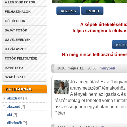
A LEGJOBB FOTÓK
KÖZEPES
EREDETI
FELHASZNÁLÓK
GÉPTÍPUSOK
A képek értékeléséhez
teljes szövegének elolvas
SAJÁT FOTÓK
ÚJ VÉLEMÉNYEK
BELÉP
ÚJ VÁLASZOK
Ha még nincs felhasználónev
FOTÓK FELTÖLTÉSE
ISMERTETŐ
2026. május 11.
| 20:58 |
murypeti
SZABÁLYZAT
Jó a meglátás! Ez a "hogyan
aranymetszést" témakörhöz k
KATEGÓRIÁK
A fények nem az igaziak, és 
absztrakt
[
?
]
részét utólag el lehetett volna tüntetn
abszurd
[
?
]
összességében egyáltalán nem ross
Péter
akt
[
?
]
állatfotók
[
?
]