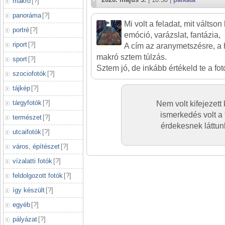
makró
[
?
]
panoráma
[
?
]
Mi volt a feladat, mit váltso
portré
[
?
]
emóció, varázslat, fantázia,
riport
[
?
]
A cím az aranymetszésre, a há
makró sztem túlzás.
sport
[
?
]
Sztem jó, de inkább értékeld te a fot
szociofotók
[
?
]
tájkép
[
?
]
tárgyfotók
[
?
]
Nem volt kifejezett
ismerkedés volt a
természet
[
?
]
érdekesnek láttun
utcaifotók
[
?
]
város, építészet
[
?
]
vízalatti fotók
[
?
]
feldolgozott fotók
[
?
]
így készült
[
?
]
egyéb
[
?
]
pályázat
[
?
]