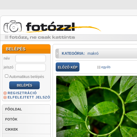
BELÉPÉS
makró
KATEGÓRIA:
név
jelszó
|
|
egyéb
ELŐZŐ KÉP
Automatikus belépés
REGISZTRÁCIÓ
ELFELEJTETT JELSZÓ
FŐOLDAL
FOTÓK
CIKKEK