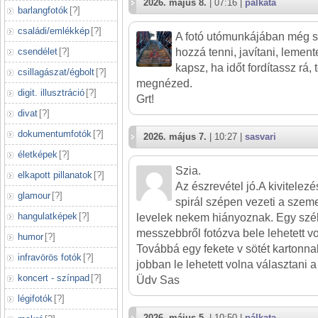
2026. május 8.
| 07:16 |
pálkata
barlangfotók
[
?
]
családi/emlékkép
[
?
]
A fotó utómunkájában még so
csendélet
[
?
]
hozzá tenni, javítani, lement
kapsz, ha időt fordítassz rá,
csillagászat/égbolt
[
?
]
megnézed.
digit. illusztráció
[
?
]
Grt!
divat
[
?
]
dokumentumfotók
[
?
]
2026. május 7.
| 10:27 |
sasvari
életképek
[
?
]
Szia.
elkapott pillanatok
[
?
]
Az észrevétel jó.A kivitelezé
glamour
[
?
]
spirál szépen vezeti a szeme
hangulatképek
[
?
]
levelek nekem hiányoznak. Egy szél
messzebbről fotózva bele lehetett v
humor
[
?
]
Továbbá egy fekete v sötét kartonnal
infravörös fotók
[
?
]
jobban le lehetett volna választani a 
koncert - színpad
[
?
]
Üdv Sas
légifotók
[
?
]
2026. május 5.
| 10:50 |
pálkata