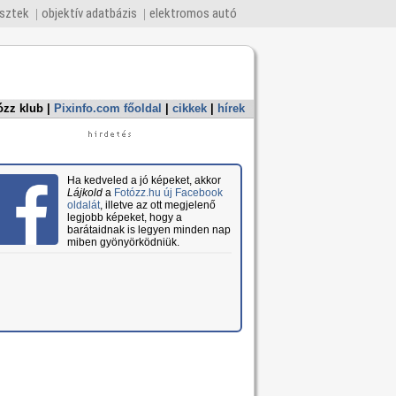
esztek
objektív adatbázis
elektromos autó
ózz klub
|
Pixinfo.com főoldal
|
cikkek
|
hírek
Ha kedveled a jó képeket, akkor
Lájkold
a
Fotózz.hu új Facebook
oldalát
, illetve az ott megjelenő
legjobb képeket, hogy a
barátaidnak is legyen minden nap
miben gyönyörködniük.