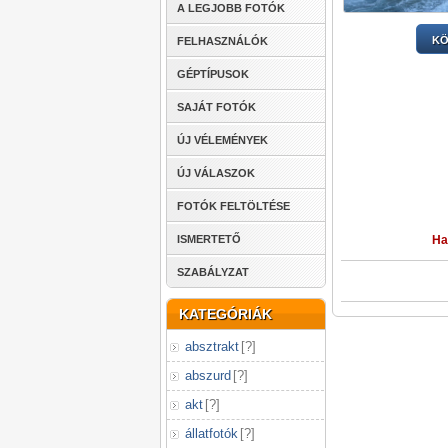
A LEGJOBB FOTÓK
KÖ
FELHASZNÁLÓK
GÉPTÍPUSOK
SAJÁT FOTÓK
ÚJ VÉLEMÉNYEK
ÚJ VÁLASZOK
FOTÓK FELTÖLTÉSE
ISMERTETŐ
Ha
SZABÁLYZAT
KATEGÓRIÁK
absztrakt
[
?
]
abszurd
[
?
]
akt
[
?
]
állatfotók
[
?
]