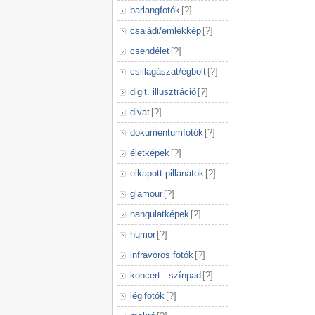
barlangfotók
[
?
]
családi/emlékkép
[
?
]
csendélet
[
?
]
csillagászat/égbolt
[
?
]
digit. illusztráció
[
?
]
divat
[
?
]
dokumentumfotók
[
?
]
életképek
[
?
]
elkapott pillanatok
[
?
]
glamour
[
?
]
hangulatképek
[
?
]
humor
[
?
]
infravörös fotók
[
?
]
koncert - színpad
[
?
]
légifotók
[
?
]