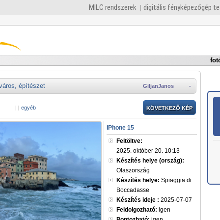
MILC rendszerek
digitális fényképezőgép t
fot
város, építészet
GiljanJanos
-
|
|
egyéb
KÖVETKEZŐ KÉP
iPhone 15
Feltöltve:
2025. október 20. 10:13
Készítés helye (ország):
Olaszország
Készítés helye:
Spiaggia di
Boccadasse
Készítés ideje :
2025-07-07
Feldolgozható:
igen
Pontozható:
igen