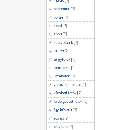
makró
[
?
]
panoráma
[
?
]
portré
[
?
]
riport
[
?
]
sport
[
?
]
szociofotók
[
?
]
tájkép
[
?
]
tárgyfotók
[
?
]
természet
[
?
]
utcaifotók
[
?
]
város, építészet
[
?
]
vízalatti fotók
[
?
]
feldolgozott fotók
[
?
]
így készült
[
?
]
egyéb
[
?
]
pályázat
[
?
]