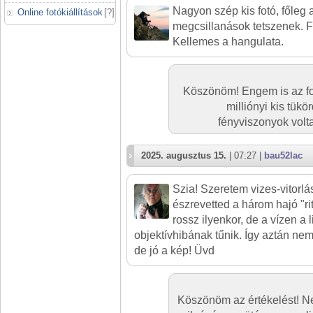
Nagyon szép kis fotó, főleg 
Online fotókiállítások
[
?
]
megcsillanások tetszenek. F
Kellemes a hangulata.
Köszönöm! Engem is az fog
milliónyi kis tük
fényviszonyok volta
2025. augusztus 15.
| 07:27 |
bau52lac
Szia! Szeretem vizes-vitorlá
észrevetted a három hajó "r
rossz ilyenkor, de a vízen a
objektívhibának tűnik. Így aztán nem
de jó a kép! Üvd
Köszönöm az értékelést! N