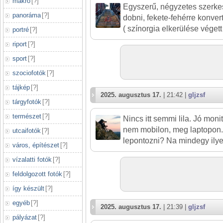
makró
[
?
]
Egyszerű, négyzetes szerkes
panoráma
[
?
]
dobni, fekete-fehérre konver
( színorgia elkerülése végett 
portré
[
?
]
riport
[
?
]
sport
[
?
]
szociofotók
[
?
]
tájkép
[
?
]
2025. augusztus 17.
| 21:42 |
gljzsf
tárgyfotók
[
?
]
természet
[
?
]
Nincs itt semmi lila. Jó moni
nem mobilon, meg laptopon.
utcaifotók
[
?
]
lepontozni? Na mindegy ilye
város, építészet
[
?
]
vízalatti fotók
[
?
]
feldolgozott fotók
[
?
]
így készült
[
?
]
egyéb
[
?
]
2025. augusztus 17.
| 21:39 |
gljzsf
pályázat
[
?
]