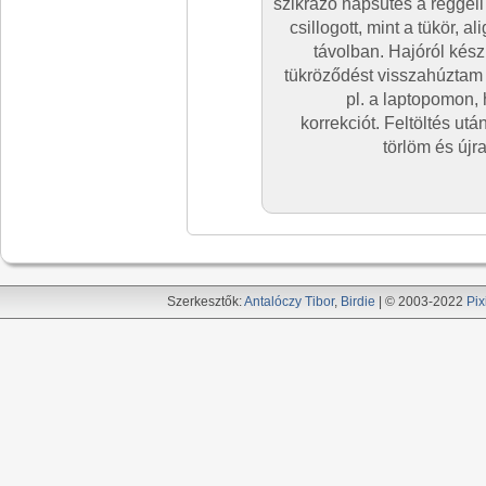
szikrázó napsütés a reggeli 
csillogott, mint a tükör, al
távolban. Hajóról készü
tükröződést visszahúztam
pl. a laptopomon, 
korrekciót. Feltöltés ut
törlöm és újr
Szerkesztők:
Antalóczy Tibor
,
Birdie
| © 2003-2022
Pix