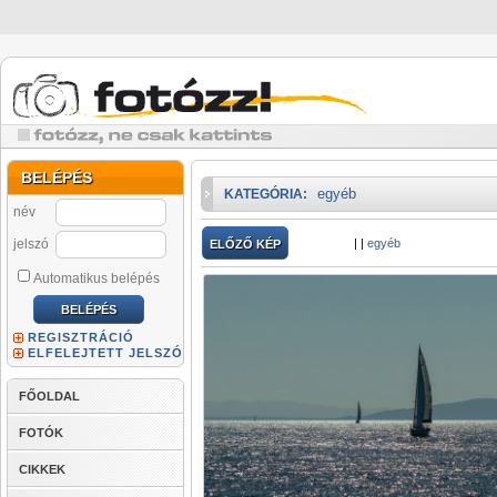
BELÉPÉS
egyéb
KATEGÓRIA:
név
jelszó
|
|
egyéb
ELŐZŐ KÉP
Automatikus belépés
REGISZTRÁCIÓ
ELFELEJTETT JELSZÓ
FŐOLDAL
FOTÓK
CIKKEK