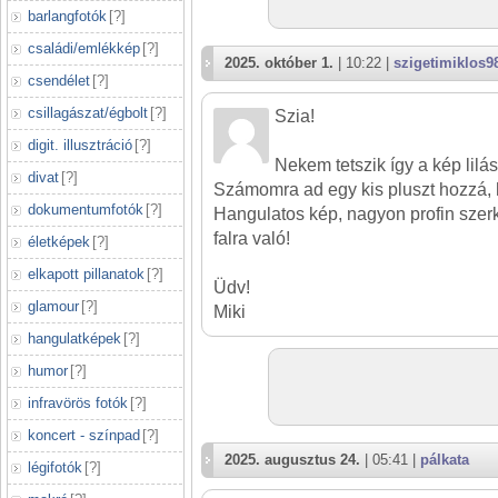
barlangfotók
[
?
]
családi/emlékkép
[
?
]
2025. október 1.
| 10:22 |
szigetimiklos9
csendélet
[
?
]
csillagászat/égbolt
[
?
]
Szia!
digit. illusztráció
[
?
]
Nekem tetszik így a kép lilás
divat
[
?
]
Számomra ad egy kis pluszt hozzá, 
dokumentumfotók
[
?
]
Hangulatos kép, nagyon profin szer
falra való!
életképek
[
?
]
elkapott pillanatok
[
?
]
Üdv!
glamour
[
?
]
Miki
hangulatképek
[
?
]
humor
[
?
]
infravörös fotók
[
?
]
koncert - színpad
[
?
]
2025. augusztus 24.
| 05:41 |
pálkata
légifotók
[
?
]