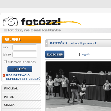
BELÉPÉS
elkapott pillanatok
KATEGÓRIA:
név
jelszó
|
|
egyéb
ELŐZŐ KÉP
Automatikus belépés
REGISZTRÁCIÓ
ELFELEJTETT JELSZÓ
FŐOLDAL
FOTÓK
CIKKEK