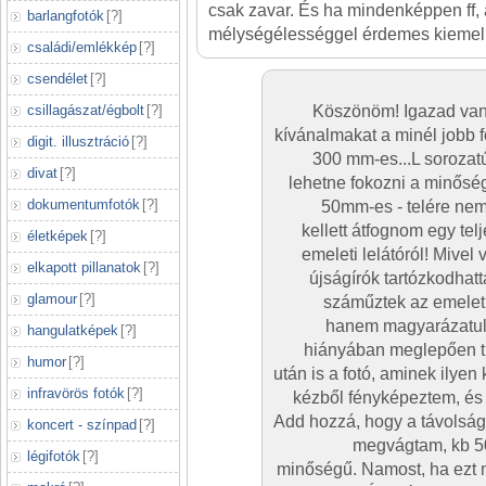
csak zavar. És ha mindenképpen ff,
barlangfotók
[
?
]
mélységélességgel érdemes kiemeln
családi/emlékkép
[
?
]
csendélet
[
?
]
csillagászat/égbolt
[
?
]
Köszönöm! Igazad van,
kívánalmakat a minél jobb 
digit. illusztráció
[
?
]
300 mm-es...L sorozatú
divat
[
?
]
lehetne fokozni a minőség
dokumentumfotók
[
?
]
50mm-es - telére nem 
kellett átfognom egy tel
életképek
[
?
]
emeleti lelátóról! Mivel 
elkapott pillanatok
[
?
]
újságírók tartózkodhat
glamour
[
?
]
száműztek az emelet
hanem magyarázatul m
hangulatképek
[
?
]
hiányában meglepően ti
humor
[
?
]
után is a fotó, aminek ilyen
infravörös fotók
[
?
]
kézből fényképeztem, és ez
Add hozzá, hogy a távolság 
koncert - színpad
[
?
]
megvágtam, kb 50
légifotók
[
?
]
minőségű. Namost, ha ezt 