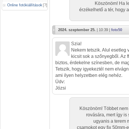
Köszönöm! Ha le
Online fotókiállítások
[
?
]
érzékelhető a tér, hogy
2024. szeptember 25.
| 10:39 |
foto50
Szia!
Nekem tetszik. Alul esetleg
kicsit sok a szőnyegből. Az
biztos, érdekelne színesben, de mag
Tetszik, hogy igyekeztél nem elvágni
ami ilyen helyzetben elég nehéz.
Üdv:
Józsi
Köszönöm! Többet nem l
rovására, mert így is
ugyanis a terem 
csarnokot egy fix 50mm-ess