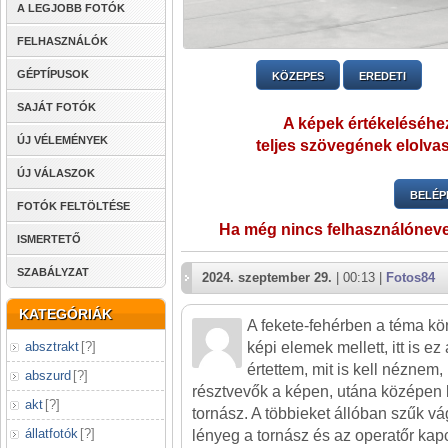
A LEGJOBB FOTÓK
FELHASZNÁLÓK
GÉPTÍPUSOK
KÖZEPES
EREDETI
SAJÁT FOTÓK
A képek értékeléséhez
ÚJ VÉLEMÉNYEK
teljes szövegének elolvas
ÚJ VÁLASZOK
BELÉP
FOTÓK FELTÖLTÉSE
Ha még nincs felhasználónev
ISMERTETŐ
SZABÁLYZAT
2024. szeptember 29.
| 00:13 |
Fotos84
KATEGÓRIÁK
A fekete-fehérben a téma k
absztrakt
[
?
]
képi elemek mellett, itt is e
értettem, mit is kell néznem,
abszurd
[
?
]
résztvevők a képen, utána középen 
akt
[
?
]
tornász. A többieket állóban szűk v
állatfotók
[
?
]
lényeg a tornász és az operatőr kapc