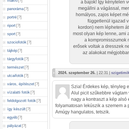
makró
[
?
]
a bajok! Így kénytelen
megállni a vágással, me
panoráma
[
?
]
homályos, zajos képet még
portré
[
?
]
függetlenül igazad v
riport
[
?
]
kordon) nem léphetem át
most olyan kép lenne, ami ak
sport
[
?
]
a kompromisszumok mi
szociofotók
[
?
]
erősek voltak a dresszek ne
tájkép
[
?
]
az alakokat mégjobban 
tárgyfotók
[
?
]
természet
[
?
]
2024. szeptember 26.
| 22:31 |
szigetimi
utcaifotók
[
?
]
város, építészet
[
?
]
Szia! Érdekes kép, tényleg eg
vízalatti fotók
[
?
]
Alul picit szűkebbre vágtam 
nagy a kontraszt a kép alsó é
feldolgozott fotók
[
?
]
folyamatosan lekúszik a szemem a p
így készült
[
?
]
Amúgy hangulatos, tetszik.
egyéb
[
?
]
pályázat
[
?
]