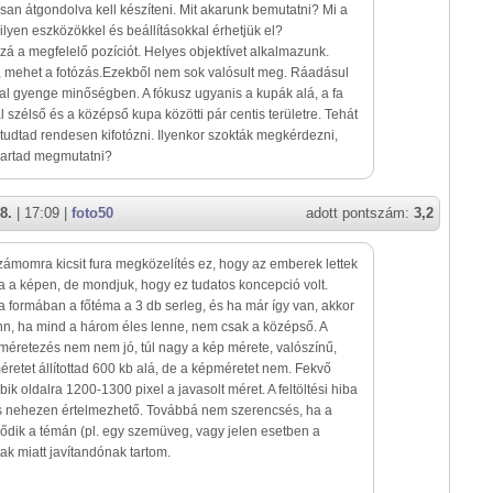
an átgondolva kell készíteni. Mit akarunk bemutatni? Mi a
lyen eszközökkel és beállításokkal érhetjük el?
 a megfelelő pozíciót. Helyes objektívet alkalmazunk.
t, mehet a fotózás.Ezekből nem sok valósult meg. Ráadásul
al gyenge minőségben. A fókusz ugyanis a kupák alá, a fa
al szélső és a középső kupa közötti pár centis területre. Tehát
udtad rendesen kifotózni. Ilyenkor szokták megkérdezni,
akartad megmutatni?
8.
| 17:09 |
foto50
adott pontszám:
3,2
zámomra kicsit fura megközelítés ez, hogy az emberek lettek
 a képen, de mondjuk, hogy ez tudatos koncepció volt.
 formában a főtéma a 3 db serleg, és ha már így van, akkor
nn, ha mind a három éles lenne, nem csak a középső. A
képméretezés nem nem jó, túl nagy a kép mérete, valószínű,
méretet állítottad 600 kb alá, de a képméretet nem. Fekvő
k oldalra 1200-1300 pixel a javasolt méret. A feltöltési hiba
is nehezen értelmezhető. Továbbá nem szerencsés, ha a
ződik a témán (pl. egy szemüveg, vagy jelen esetben a
ltak miatt javítandónak tartom.