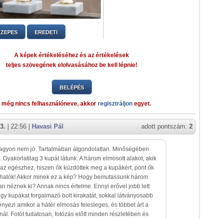
ZEPES
EREDETI
A képek értékeléséhez és az értékelések
teljes szövegének elolvasásához be kell lépnie!
BELÉPÉS
 még nincs felhasználóneve, akkor
regisztráljon
egyet.
3.
| 22:56 |
Havasi Pál
adott pontszám:
2
Nagyon nem jó. Tartalmában átgondolatlan. Minőségében
 Gyakorlatilag 3 kupát látunk. A három elmosott alakot, akik
 az egészhez, hiszen ők küzdöttek meg a kupákért, pont ők
thatók! Akkor minek ez a kép? Hogy bemutassunk három
n néznek ki? Annak nincs értelme. Ennyi erővel jobb lett
gy kupákat forgalmazó bolt kirakatát, sokkal látványosabb
nyezi amikor a hátér elmosás felesleges, és többet árt a
ál. Fotót tudatosan, fotózás előtt minden részletében és