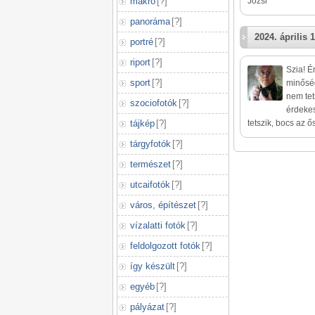
makró
[
?
]
Józsi
panoráma
[
?
]
2024. április 1
portré
[
?
]
riport
[
?
]
Szia! É
sport
[
?
]
minőség
nem tet
szociofotók
[
?
]
érdekes
tájkép
[
?
]
tetszik, bocs az ő
tárgyfotók
[
?
]
természet
[
?
]
utcaifotók
[
?
]
város, építészet
[
?
]
vízalatti fotók
[
?
]
feldolgozott fotók
[
?
]
így készült
[
?
]
egyéb
[
?
]
pályázat
[
?
]