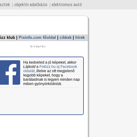
esztek
objektív adatbázis
elektromos autó
ózz klub
|
Pixinfo.com főoldal
|
cikkek
|
hírek
Ha kedveled a jó képeket, akkor
Lájkold
a
Fotózz.hu új Facebook
oldalát
, illetve az ott megjelenő
legjobb képeket, hogy a
barátaidnak is legyen minden nap
miben gyönyörködniük.