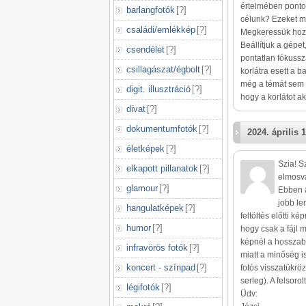
értelmében pontos
barlangfotók
[
?
]
célunk? Ezeket mi
családi/emlékkép
[
?
]
Megkeressük hozzá
Beállítjuk a gépe
csendélet
[
?
]
pontatlan fókussz
csillagászat/égbolt
[
?
]
korlátra esett a b
még a témát sem t
digit. illusztráció
[
?
]
hogy a korlátot 
divat
[
?
]
dokumentumfotók
[
?
]
2024. április 1
életképek
[
?
]
Szia! S
elkapott pillanatok
[
?
]
elmosva
glamour
[
?
]
Ebben a
jobb le
hangulatképek
[
?
]
feltöltés előtti 
humor
[
?
]
hogy csak a fájl 
képnél a hosszabbi
infravörös fotók
[
?
]
miatt a minőség 
koncert - színpad
[
?
]
fotós visszatükrö
serleg). A felsoro
légifotók
[
?
]
Üdv: