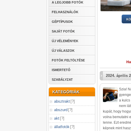
A LEGJOBB FOTÓK
FELHASZNÁLÓK
KÖ
GÉPTÍPUSOK
SAJÁT FOTÓK
ÚJ VÉLEMÉNYEK
ÚJ VÁLASZOK
FOTÓK FELTÖLTÉSE
Ha
ISMERTETŐ
2024. április 2
SZABÁLYZAT
Szia! 
KATEGÓRIÁK
gyenge.
a kulcs
absztrakt
[
?
]
nem lá
abszurd
[
?
]
kupát, hogy hogya
volna bemutatni e
akt
[
?
]
lenne. Ezt eredmé
állatfotók
[
?
]
képnek mint haszn