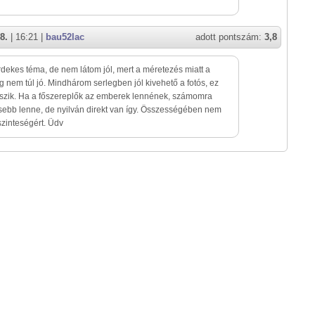
8.
| 16:21 |
bau52lac
adott pontszám:
3,8
rdekes téma, de nem látom jól, mert a méretezés miatt a
 nem túl jó. Mindhárom serlegben jól kivehető a fotós, ez
szik. Ha a főszereplők az emberek lennének, számomra
ebb lenne, de nyilván direkt van így. Összességében nem
szinteségért. Üdv