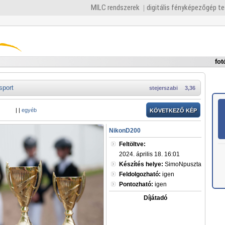
MILC rendszerek
digitális fényképezőgép t
fot
sport
stejerszabi
3,36
|
|
egyéb
KÖVETKEZŐ KÉP
NikonD200
Feltöltve:
2024. április 18. 16:01
Készítés helye:
SimoNpuszta
Feldolgozható:
igen
Pontozható:
igen
Díjátadó