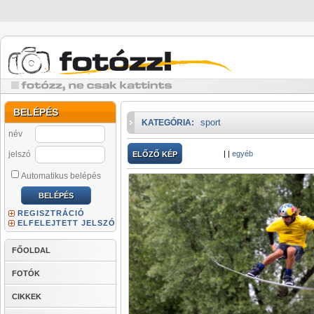
BELÉPÉS
sport
KATEGÓRIA:
név
jelszó
|
|
egyéb
ELŐZŐ KÉP
Automatikus belépés
REGISZTRÁCIÓ
ELFELEJTETT JELSZÓ
FŐOLDAL
FOTÓK
CIKKEK