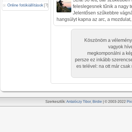
Online fotókiállítások
[
?
]
feleslegesnek tűnik a nagy té
Jelentősen szűkebbre vágná
hangsúlyt kapna az arc, a mozdulat,
Köszönöm a véleménye
vagyok hív
megkomponálni a kép
persze ez inkább szerencs
es telével: na ott már csak
Szerkesztők:
Antalóczy Tibor
,
Birdie
| © 2003-2022
Pix