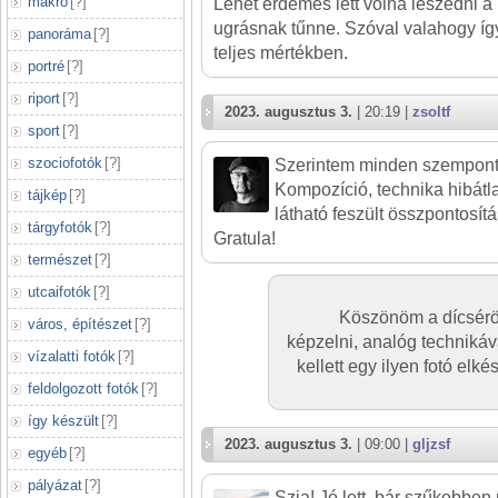
makró
[
?
]
Lehet érdemes lett volna leszedni a 
ugrásnak tűnne. Szóval valahogy í
panoráma
[
?
]
teljes mértékben.
portré
[
?
]
riport
[
?
]
2023. augusztus 3.
| 20:19 |
zsoltf
sport
[
?
]
szociofotók
[
?
]
Szerintem minden szempontbó
Kompozíció, technika hibátla
tájkép
[
?
]
látható feszült összpontosítás
tárgyfotók
[
?
]
Gratula!
természet
[
?
]
utcaifotók
[
?
]
Köszönöm a dícsérö
város, építészet
[
?
]
képzelni, analóg technikáv
vízalatti fotók
[
?
]
kellett egy ilyen fotó el
feldolgozott fotók
[
?
]
így készült
[
?
]
2023. augusztus 3.
| 09:00 |
gljzsf
egyéb
[
?
]
pályázat
[
?
]
Szia! Jó lett, bár szűkebbe