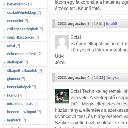
látom egy fa koronája a háttér az u
barlangfotók
[
?
]
érzékelteti. Kitünő fotó.
családi/emlékkép
[
?
]
csendélet
[
?
]
2023. augusztus 9.
| 19:51 |
foto50
csillagászat/égbolt
[
?
]
Szia!
digit. illusztráció
[
?
]
Szépen elkapott pillanat. É
divat
[
?
]
környezet a fák koronájában!
dokumentumfotók
[
?
]
Üdv:
életképek
[
?
]
Józsi
elkapott pillanatok
[
?
]
2023. augusztus 4.
| 13:33 |
Tonyka
glamour
[
?
]
hangulatképek
[
?
]
Szia! Technikailag remek, l
humor
[
?
]
van vele. A szétrepülő csep
infravörös fotók
[
?
]
DOF. Mégis ellentétes érzése
húzás iránya, ellentétes a szerkeszté
koncert - színpad
[
?
]
kíváncsivá tesz, és hiány érzetem va
légifotók
[
?
]
Szűkre is vetted azt az oldalt, szte