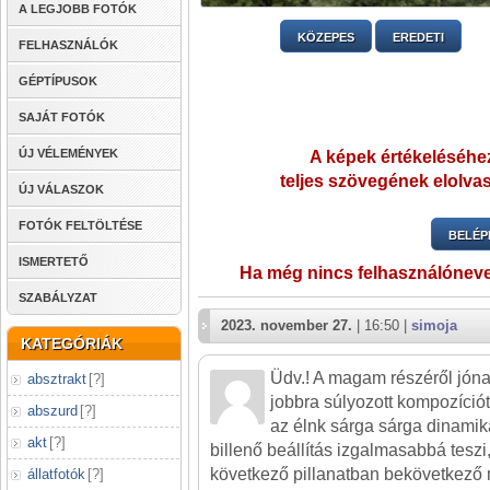
A LEGJOBB FOTÓK
KÖZEPES
EREDETI
FELHASZNÁLÓK
GÉPTÍPUSOK
SAJÁT FOTÓK
ÚJ VÉLEMÉNYEK
A képek értékeléséhez
teljes szövegének elolvas
ÚJ VÁLASZOK
FOTÓK FELTÖLTÉSE
BELÉP
ISMERTETŐ
Ha még nincs felhasználónev
SZABÁLYZAT
2023. november 27.
| 16:50 |
simoja
KATEGÓRIÁK
Üdv.! A magam részéről jónak
absztrakt
[
?
]
jobbra súlyozott kompozíciót
abszurd
[
?
]
az élnk sárga sárga dinamik
akt
[
?
]
billenő beállítás izgalmasabbá teszi
következő pillanatban bekövetkező
állatfotók
[
?
]