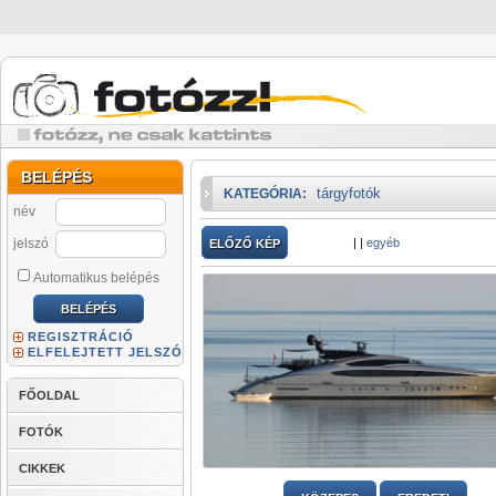
BELÉPÉS
tárgyfotók
KATEGÓRIA:
név
jelszó
|
|
egyéb
ELŐZŐ KÉP
Automatikus belépés
REGISZTRÁCIÓ
ELFELEJTETT JELSZÓ
FŐOLDAL
FOTÓK
CIKKEK