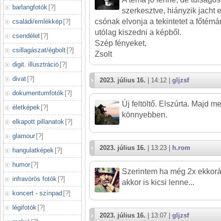
barlangfotók
[
?
]
szerkesztve, hiányzik jacht el
csónak elvonja a tekintetet a főtémá
családi/emlékkép
[
?
]
utólag kiszedni a képből.
csendélet
[
?
]
Szép fényeket,
csillagászat/égbolt
[
?
]
Zsolt
digit. illusztráció
[
?
]
divat
[
?
]
2023. július 16.
| 14:12 |
gljzsf
dokumentumfotók
[
?
]
Új feltöltő. Elszúrta. Majd m
életképek
[
?
]
könnyebben.
elkapott pillanatok
[
?
]
glamour
[
?
]
2023. július 16.
| 13:23 |
h.rom
hangulatképek
[
?
]
humor
[
?
]
Szerintem ha még 2x ekkorába
infravörös fotók
[
?
]
akkor is kicsi lenne...
koncert - színpad
[
?
]
légifotók
[
?
]
2023. július 16.
| 13:07 |
gljzsf