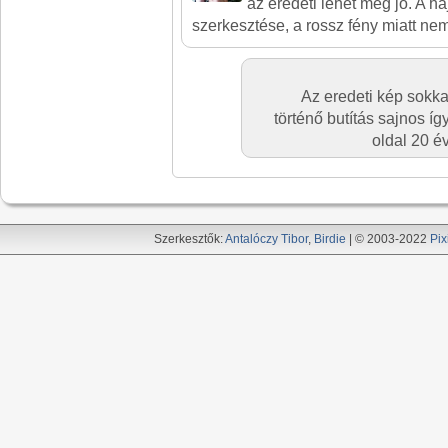
az eredeti lehet még jó. A h
szerkesztése, a rossz fény miatt nem
Az eredeti kép sokk
történő butítás sajnos így
oldal 20 év
Szerkesztők:
Antalóczy Tibor
,
Birdie
| © 2003-2022
Pix