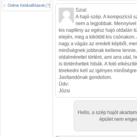
Online fotókiállítások
[
?
]
Szia!
A hajó szép. A kompozíció s
nem a legjobbak. Mennyivel
kis napfény az egész hajó oldalán 
elején, meg a kikötött kis csónakon
nagy a vágás az eredeti képből, mer
minőségnek jobbnak kellene lennie. A
oldalmérettel történt, ami arra utal
is történhettek hibák. A fotó elkészít
törekedni kell az igényes minőségre i
Javítandónak gondolom.
Üdv:
Józsi
Hello, a szép hajót akarta
épület nem enged