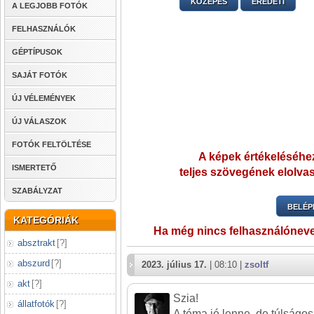
KÖZEPES
EREDETI
A LEGJOBB FOTÓK
FELHASZNÁLÓK
GÉPTÍPUSOK
SAJÁT FOTÓK
ÚJ VÉLEMÉNYEK
ÚJ VÁLASZOK
FOTÓK FELTÖLTÉSE
A képek értékeléséhez
ISMERTETŐ
teljes szövegének elolvas
SZABÁLYZAT
BELÉP
KATEGÓRIÁK
Ha még nincs felhasználónev
absztrakt
[
?
]
abszurd
[
?
]
2023. július 17.
| 08:10 |
zsoltf
akt
[
?
]
Szia!
állatfotók
[
?
]
A téma jó lenne, de túlságos