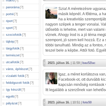
makró
[
?
]
panoráma
[
?
]
Szia! A méretezésre ugyanaz
másik képnél. A főtéma, a h
portré
[
?
]
ha a kreativitás szempontjá
riport
[
?
]
nagyon szépek a tenger vonalai. V
sport
[
?
]
ütősebb is lehetne, mert van valami
víznek. Ahogy írod is a jó téma meg
szociofotók
[
?
]
szempont, jó szem kell hozzá. Ez a s
tájkép
[
?
]
többi tanulható. Mindig az a fontos
tárgyfotók
[
?
]
teszel bele a képbe. Attól fotó. Egy
természet
[
?
]
utcaifotók
[
?
]
2023. július 16.
| 11:59 |
bau52lac
város, építészet
[
?
]
Igaz, a méret korlátozva van
vízalatti fotók
[
?
]
Facebook-ot, ott durvább ki
feldolgozott fotók
[
?
]
kapcsán minőség romlások 
így készült
[
?
]
Itt legalább a szerzőnek van lehetős
egyéb
[
?
]
2023. július 16.
| 10:51 |
foto50
pályázat
[
?
]