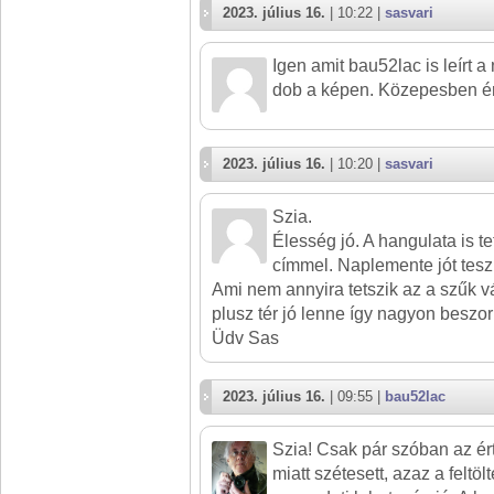
2023. július 16.
| 10:22 |
sasvari
Igen amit bau52lac is leírt 
dob a képen. Közepesben ér
2023. július 16.
| 10:20 |
sasvari
Szia.
Élesség jó. A hangulata is t
címmel. Naplemente jót tesz
Ami nem annyira tetszik az a szűk vá
plusz tér jó lenne így nagyon beszorít
Üdv Sas
2023. július 16.
| 09:55 |
bau52lac
Szia! Csak pár szóban az ér
miatt szétesett, azaz a feltö