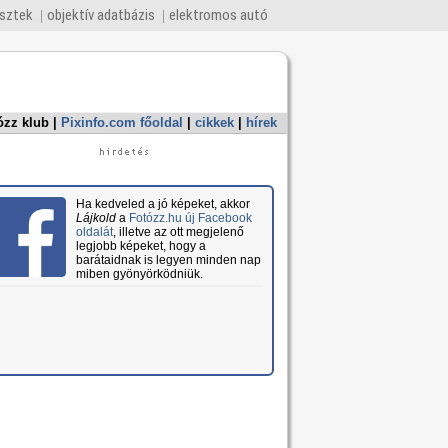
esztek
objektív adatbázis
elektromos autó
ózz klub
|
Pixinfo.com főoldal
|
cikkek
|
hírek
Ha kedveled a jó képeket, akkor
Lájkold
a
Fotózz.hu új Facebook
oldalát
, illetve az ott megjelenő
legjobb képeket, hogy a
barátaidnak is legyen minden nap
miben gyönyörködniük.