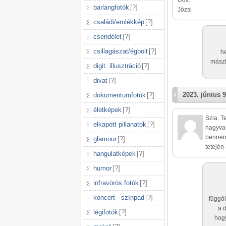
Üdv:
barlangfotók
[
?
]
Józsi
családi/emlékkép
[
?
]
csendélet
[
?
]
csillagászat/égbolt
[
?
]
he
mászk
digit. illusztráció
[
?
]
divat
[
?
]
2023. június 9
dokumentumfotók
[
?
]
életképek
[
?
]
Szia. T
elkapott pillanatok
[
?
]
hagyva.
bennem 
glamour
[
?
]
tetején
hangulatképek
[
?
]
humor
[
?
]
infravörös fotók
[
?
]
koncert - színpad
[
?
]
függő
a d
légifotók
[
?
]
hogy