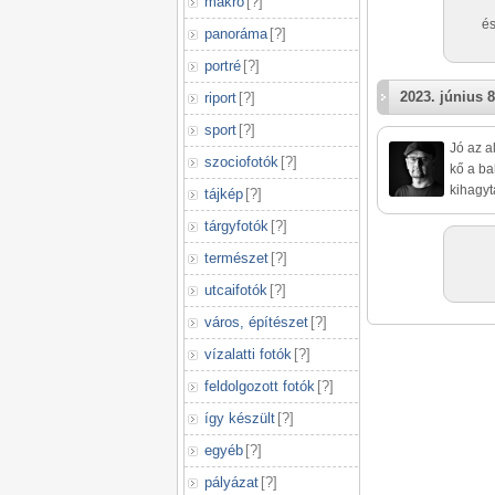
makró
[
?
]
és
panoráma
[
?
]
portré
[
?
]
2023. június 8
riport
[
?
]
sport
[
?
]
Jó az a
szociofotók
[
?
]
kő a ba
kihagyt
tájkép
[
?
]
tárgyfotók
[
?
]
természet
[
?
]
utcaifotók
[
?
]
város, építészet
[
?
]
vízalatti fotók
[
?
]
feldolgozott fotók
[
?
]
így készült
[
?
]
egyéb
[
?
]
pályázat
[
?
]