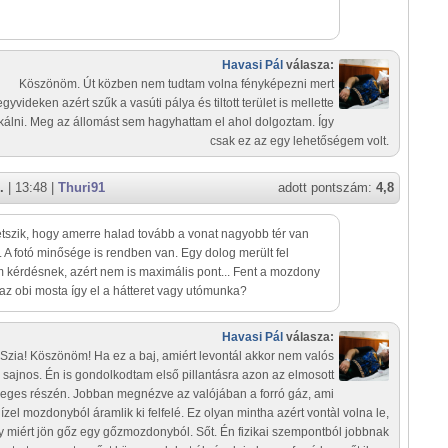
Havasi Pál
válasza:
Köszönöm. Út közben nem tudtam volna fényképezni mert
gyvideken azért szűk a vasúti pálya és tiltott terület is mellette
álni. Meg az állomást sem hagyhattam el ahol dolgoztam. Így
csak ez az egy lehetőségem volt.
.
| 13:48 |
Thuri91
adott pontszám:
4,8
etszik, hogy amerre halad tovább a vonat nagyobb tér van
 A fotó minősége is rendben van. Egy dolog merült fel
kérdésnek, azért nem is maximális pont... Fent a mozdony
 az obi mosta így el a hátteret vagy utómunka?
Havasi Pál
válasza:
Szia! Köszönöm! Ha ez a baj, amiért levontál akkor nem valós
sajnos. Én is gondolkodtam első pillantásra azon az elmosott
leges részén. Jobban megnézve az valójában a forró gáz, ami
ízel mozdonyból áramlik ki felfelé. Ez olyan mintha azért vontàl volna le,
 miért jön gőz egy gőzmozdonyból. Sőt. Én fizikai szempontból jobbnak