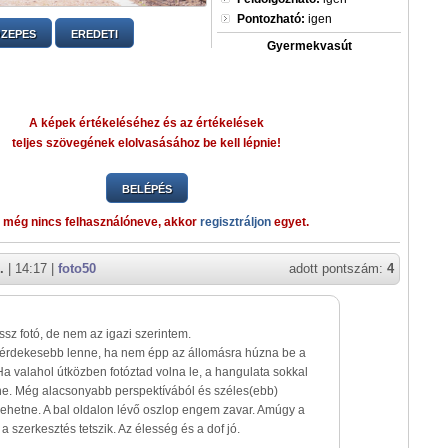
Pontozható:
igen
ZEPES
EREDETI
Gyermekvasút
A képek értékeléséhez és az értékelések
teljes szövegének elolvasásához be kell lépnie!
BELÉPÉS
 még nincs felhasználóneve, akkor
regisztráljon
egyet.
.
| 14:17 |
foto50
adott pontszám:
4
sz fotó, de nem az igazi szerintem.
 érdekesebb lenne, ha nem épp az állomásra húzna be a
Ha valahol útközben fotóztad volna le, a hangulata sokkal
ne. Még alacsonyabb perspektívából és széles(ebb)
lehetne. A bal oldalon lévő oszlop engem zavar. Amúgy a
a szerkesztés tetszik. Az élesség és a dof jó.