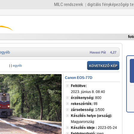
MILC rendszerek
digitális fényképezőgép t
fot
egyéb
Havasi Pál
4,27
|
|
egyéb
KÖVETKEZŐ KÉP
Canon EOS-77D
Feltöltve:
2023. június 8. 08:40
érzékenység:
800
rekeszérték:
f/8
zársebesség:
1/500
Készítés helye (ország):
Magyarország
Készítés ideje :
2023-05-24
Feldolgozható:
igen