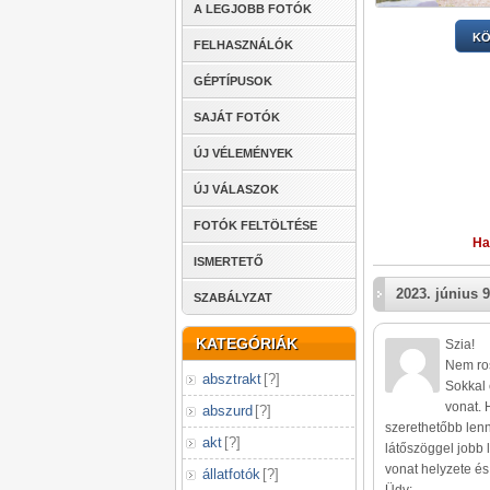
A LEGJOBB FOTÓK
KÖ
FELHASZNÁLÓK
GÉPTÍPUSOK
SAJÁT FOTÓK
ÚJ VÉLEMÉNYEK
ÚJ VÁLASZOK
FOTÓK FELTÖLTÉSE
Ha
ISMERTETŐ
2023. június 9
SZABÁLYZAT
KATEGÓRIÁK
Szia!
Nem ros
absztrakt
[
?
]
Sokkal
vonat. 
abszurd
[
?
]
szerethetőbb len
akt
[
?
]
látőszöggel jobb 
vonat helyzete és 
állatfotók
[
?
]