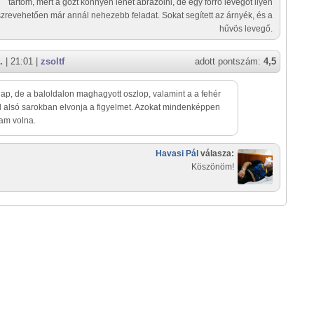
tartom, mert a gőzt könnyen lehet ábrázolni, de egy forró levegőt ilyen
zrevehetően már annál nehezebb feladat. Sokat segített az árnyék, és a
hűvös levegő.
.
| 21:01 |
zsoltf
adott pontszám:
4,5
lap, de a baloldalon maghagyott oszlop, valamint a a fehér
l alsó sarokban elvonja a figyelmet. Azokat mindenképpen
am volna.
Havasi Pál
válasza:
Köszönöm!