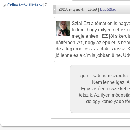
Online fotókiállítások
[
?
]
2023. május 4.
| 15:59 |
bau52lac
Szia! Ezt a témát én is nagy
tudom, hogy milyen nehéz e
megjeleníteni. EZ jól sikerült
háttérben. Az, hogy az épület is b
de a légkondi és az ablak is rossz. 
jó lenne és a cím is jobban ülne. Üd
Igen, csak nem szeretek 
Nem lenne igaz. Ak
Egyszerűen össze kelle
tetszik. Az ilyen módosí
de egy komolyabb fó