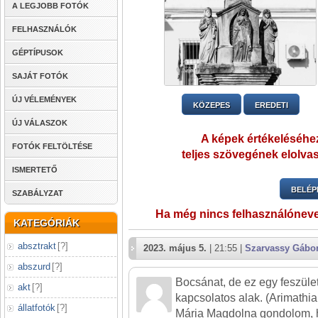
A LEGJOBB FOTÓK
FELHASZNÁLÓK
GÉPTÍPUSOK
SAJÁT FOTÓK
ÚJ VÉLEMÉNYEK
KÖZEPES
EREDETI
ÚJ VÁLASZOK
A képek értékeléséhez
FOTÓK FELTÖLTÉSE
teljes szövegének elolvas
ISMERTETŐ
BELÉP
SZABÁLYZAT
Ha még nincs felhasználónev
KATEGÓRIÁK
absztrakt
[
?
]
2023. május 5.
| 21:55 |
Szarvassy Gábo
abszurd
[
?
]
Bocsánat, de ez egy feszüle
akt
[
?
]
kapcsolatos alak. (Arimathiai
állatfotók
[
?
]
Mária Magdolna gondolom, 