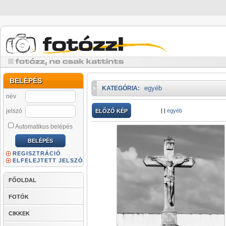
BELÉPÉS
egyéb
KATEGÓRIA:
név
jelszó
|
|
egyéb
ELŐZŐ KÉP
Automatikus belépés
REGISZTRÁCIÓ
ELFELEJTETT JELSZÓ
FŐOLDAL
FOTÓK
CIKKEK