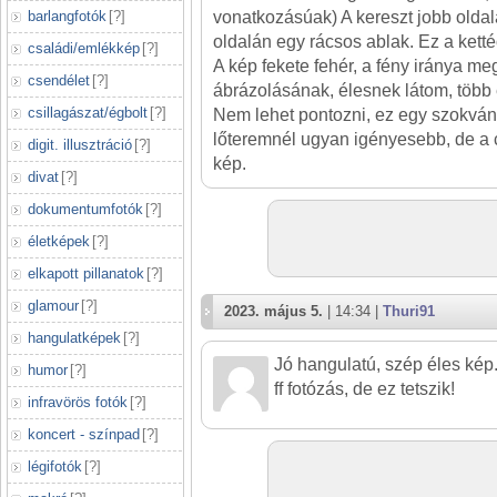
barlangfotók
[
?
]
vonatkozásúak) A kereszt jobb oldalá
oldalán egy rácsos ablak. Ez a ketté
családi/emlékkép
[
?
]
A kép fekete fehér, a fény iránya meg
csendélet
[
?
]
ábrázolásának, élesnek látom, több 
csillagászat/égbolt
[
?
]
Nem lehet pontozni, ez egy szokván
lőteremnél ugyan igényesebb, de 
digit. illusztráció
[
?
]
kép.
divat
[
?
]
dokumentumfotók
[
?
]
életképek
[
?
]
elkapott pillanatok
[
?
]
glamour
[
?
]
2023. május 5.
| 14:34 |
Thuri91
hangulatképek
[
?
]
Jó hangulatú, szép éles ké
humor
[
?
]
ff fotózás, de ez tetszik!
infravörös fotók
[
?
]
koncert - színpad
[
?
]
légifotók
[
?
]