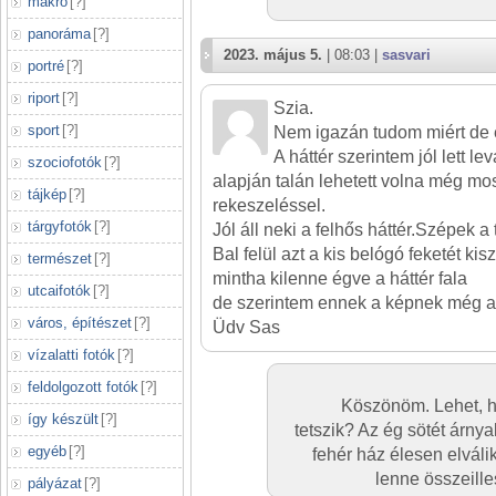
makró
[
?
]
panoráma
[
?
]
2023. május 5.
| 08:03 |
sasvari
portré
[
?
]
riport
[
?
]
Szia.
sport
[
?
]
Nem igazán tudom miért de e
A háttér szerintem jól lett l
szociofotók
[
?
]
alapján talán lehetett volna még mo
tájkép
[
?
]
rekeszeléssel.
tárgyfotók
[
?
]
Jól áll neki a felhős háttér.Szépek a
Bal felül azt a kis belógó feketét kis
természet
[
?
]
mintha kilenne égve a háttér fala
utcaifotók
[
?
]
de szerintem ennek a képnek még az i
város, építészet
[
?
]
Üdv Sas
vízalatti fotók
[
?
]
feldolgozott fotók
[
?
]
Köszönöm. Lehet, ho
így készült
[
?
]
tetszik? Az ég sötét árnya
egyéb
[
?
]
fehér ház élesen elváli
lenne összeille
pályázat
[
?
]