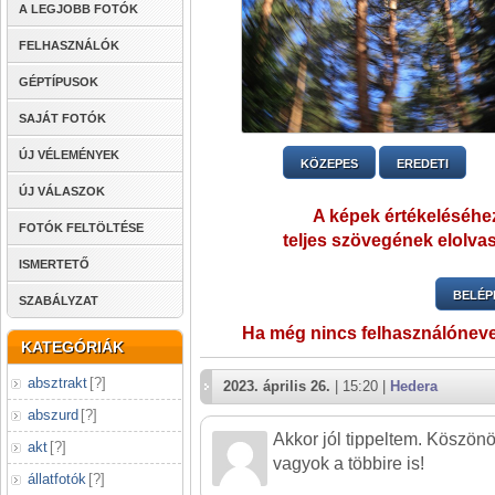
A LEGJOBB FOTÓK
FELHASZNÁLÓK
GÉPTÍPUSOK
SAJÁT FOTÓK
ÚJ VÉLEMÉNYEK
KÖZEPES
EREDETI
ÚJ VÁLASZOK
A képek értékeléséhez
FOTÓK FELTÖLTÉSE
teljes szövegének elolvas
ISMERTETŐ
BELÉP
SZABÁLYZAT
Ha még nincs felhasználónev
KATEGÓRIÁK
absztrakt
[
?
]
2023. április 26.
| 15:20 |
Hedera
abszurd
[
?
]
Akkor jól tippeltem. Köszönö
akt
[
?
]
vagyok a többire is!
állatfotók
[
?
]