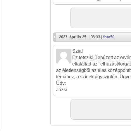
2023. április 25.
| 08:33 |
foto50
Szia!
Ez tetszik! Behúzott az örvé
eltaláltad az "elhúzást/forga
az életlenségből az éles középpontb
témához, a színek úgyszintén. Ügy
Üdv:
Józsi