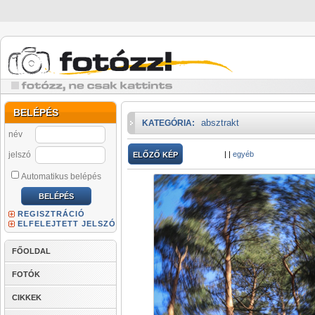
BELÉPÉS
absztrakt
KATEGÓRIA:
név
jelszó
|
|
egyéb
ELŐZŐ KÉP
Automatikus belépés
REGISZTRÁCIÓ
ELFELEJTETT JELSZÓ
FŐOLDAL
FOTÓK
CIKKEK