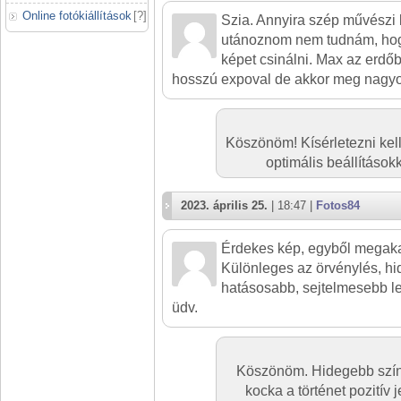
Online fotókiállítások
[
?
]
Szia. Annyira szép művészi 
utánoznom nem tudnám, hogy
képet csinálni. Max az erdő
hosszú expoval de akkor meg nagy
Köszönöm! Kísérletezni ke
optimális beállításo
2023. április 25.
| 18:47 |
Fotos84
Érdekes kép, egyből megaka
Különleges az örvénylés, h
hatásosabb, sejtelmesebb le
üdv.
Köszönöm. Hidegebb színe
kocka a történet pozitív 