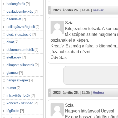
barlangfotók
[
?
]
2023. április 26.
| 14:46 |
sasvari
családi/emlékkép
[
?
]
csendélet
[
?
]
Szia.
csillagászat/égbolt
[
?
]
Kifejezetten tetszik. A kompo
fák szépen szinte majdnem 
digit. illusztráció
[
?
]
oszlanak el a képen.
divat
[
?
]
Kreatív. Ezt még a falra is kitenném.
dokumentumfotók
[
?
]
józanul szabad nézni.
életképek
[
?
]
Üdv Sas
elkapott pillanatok
[
?
]
glamour
[
?
]
hangulatképek
[
?
]
humor
[
?
]
2023. április 26.
| 11:35 |
Hedera
infravörös fotók
[
?
]
koncert - színpad
[
?
]
Szia!
légifotók
[
?
]
Nagyon látványos! Ügyes!
Ez egy hosszú záridős pör