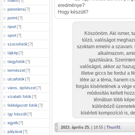
makró
[
?
]
eredménye?
panoráma
[
?
]
Hogy készült?
portré
[
?
]
riport
[
?
]
Köszönöm. Aki ismer, tu
sport
[
?
]
túlzó, valóságot meghazu
szociofotók
[
?
]
szoktam emelni a szavam. 
tájkép
[
?
]
alkalmazom, amire
igazitására. Szerinte
tárgyfotók
[
?
]
valóságot, akkor az hazu
természet
[
?
]
illetve giccs be fordul a 
utcaifotók
[
?
]
létre az a téma, hanem c
forgás kísérletének a vége 
város, építészet
[
?
]
módosítás kellett hozz
vízalatti fotók
[
?
]
témában több képe
feldolgozott fotók
[
?
]
különböző üzenetek 
kísérleti kompozíció is, d
így készült
[
?
]
egyéb
[
?
]
2023. április 25.
| 18:55 |
Thuri91
pályázat
[
?
]