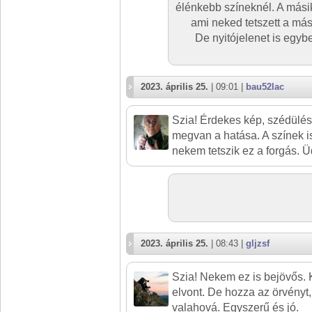
élénkebb színeknél. A mási
ami neked tetszett a mási
De nyitójelenet is egyb
2023. április 25.
| 09:01 |
bau52lac
Szia! Érdekes kép, szédülés
megvan a hatása. A színek is 
nekem tetszik ez a forgás. 
2023. április 25.
| 08:43 |
gljzsf
Szia! Nekem ez is bejövős. K
elvont. De hozza az örvényt,
valahová. Egyszerű és jó.