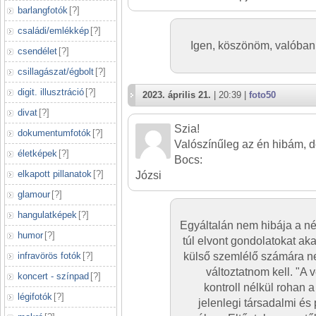
barlangfotók
[
?
]
családi/emlékkép
[
?
]
Igen, köszönöm, valóban
csendélet
[
?
]
csillagászat/égbolt
[
?
]
digit. illusztráció
[
?
]
2023. április 21.
| 20:39 |
foto50
divat
[
?
]
Szia!
dokumentumfotók
[
?
]
Valószínűleg az én hibám, 
életképek
[
?
]
Bocs:
elkapott pillanatok
[
?
]
Józsi
glamour
[
?
]
hangulatképek
[
?
]
Egyáltalán nem hibája a n
humor
[
?
]
túl elvont gondolatokat ak
infravörös fotók
[
?
]
külső szemlélő számára n
változtatnom kell. "A 
koncert - színpad
[
?
]
kontroll nélkül rohan 
légifotók
[
?
]
jelenlegi társadalmi és 