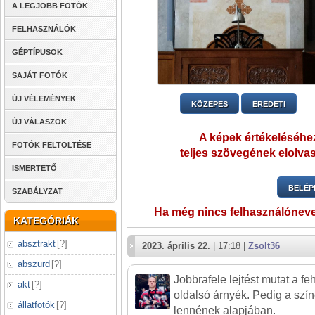
A LEGJOBB FOTÓK
FELHASZNÁLÓK
GÉPTÍPUSOK
SAJÁT FOTÓK
ÚJ VÉLEMÉNYEK
KÖZEPES
EREDETI
ÚJ VÁLASZOK
A képek értékeléséhez
FOTÓK FELTÖLTÉSE
teljes szövegének elolvas
ISMERTETŐ
BELÉP
SZABÁLYZAT
Ha még nincs felhasználónev
KATEGÓRIÁK
absztrakt
[
?
]
2023. április 22.
| 17:18 |
Zsolt36
abszurd
[
?
]
Jobbrafele lejtést mutat a f
akt
[
?
]
oldalsó árnyék. Pedig a szí
állatfotók
[
?
]
lennének alapjában.