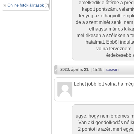
emelkedik előtérbe a préd
Online fotókiállítások
[
?
]
kapott pontszám, valamiv
lényeg az elhagyott temp
de a szent misét senki nem t
elhagyta már és kikapc
mellékesen a széleken a te
hatalmat. Ebből indulta
volna terveznem...
érdekesebb s
2023. április 21.
| 15:19 |
sasvari
Lehet jobb lett volna ha még
ugye, hogy nem érdemes mi
Van aki gondolkodás nélkü
2 pontot is azért mert egy