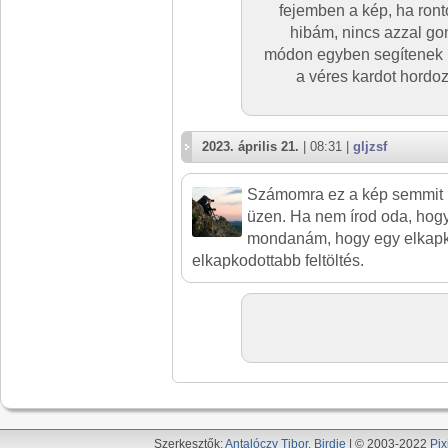
fejemben a kép, ha ron
hibám, nincs azzal gon
módon egyben segítenek i
a véres kardot hordo
2023. április 21.
| 08:31 |
gljzsf
Számomra ez a kép semmit n
üzen. Ha nem írod oda, hogy
mondanám, hogy egy elkapko
elkapkodottabb feltöltés.
Szerkesztők:
Antalóczy Tibor
,
Birdie
| © 2003-2022
Pix