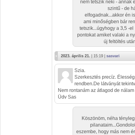
nem tetszik neki - annak
szintű - de h
elfogadnak...akkor én is
ami minőségben bár re
tetszik...úgyhogy a 3,5 -e
pontokat amiket valaki a n
új feltöltés ut
2023. április 21.
| 15:19 |
sasvari
Szia.
Szerkesztés precíz. Élesség 
rendben.De látványát tekint
Nem rontanám az átlagod de nálam 
Üdv Sas
Köszönöm, néha tényleg
pilanataim...Gondolo
eszembe, hogy más nem érti