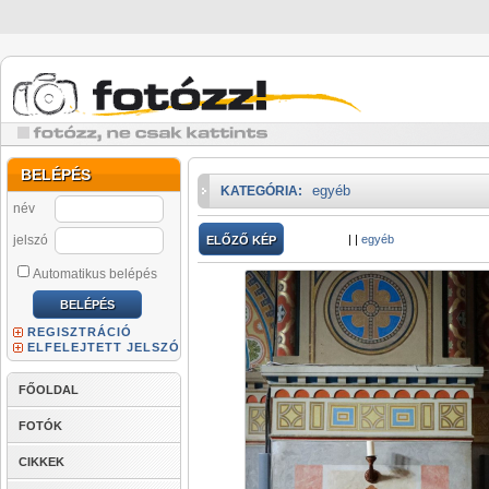
BELÉPÉS
egyéb
KATEGÓRIA:
név
jelszó
|
|
egyéb
ELŐZŐ KÉP
Automatikus belépés
REGISZTRÁCIÓ
ELFELEJTETT JELSZÓ
FŐOLDAL
FOTÓK
CIKKEK