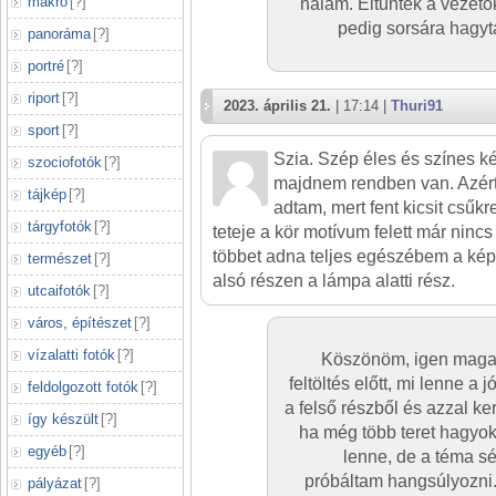
makró
[
?
]
nálam. Eltűntek a vezető
pedig sorsára hagyt
panoráma
[
?
]
portré
[
?
]
riport
[
?
]
2023. április 21.
| 17:14 |
Thuri91
sport
[
?
]
Szia. Szép éles és színes ké
szociofotók
[
?
]
majdnem rendben van. Azért
tájkép
[
?
]
adtam, mert fent kicsit csűkre
tárgyfotók
[
?
]
teteje a kör motívum felett már ninc
többet adna teljes egészébem a kép
természet
[
?
]
alsó részen a lámpa alatti rész.
utcaifotók
[
?
]
város, építészet
[
?
]
vízalatti fotók
[
?
]
Köszönöm, igen maga
feltöltés előtt, mi lenne a
feldolgozott fotók
[
?
]
a felső részből és azzal ke
így készült
[
?
]
ha még több teret hagyok
egyéb
[
?
]
lenne, de a téma sé
próbáltam hangsúlyozni
pályázat
[
?
]