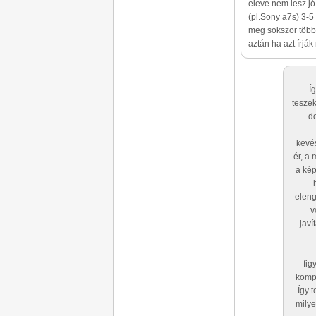
eleve nem lesz j
(pl.Sony a7s) 3-5
meg sokszor több 
aztán ha azt írják
Í
tesze
do
kevé
ér, a
a kép
eleng
v
javí
fig
kompo
Így 
milye