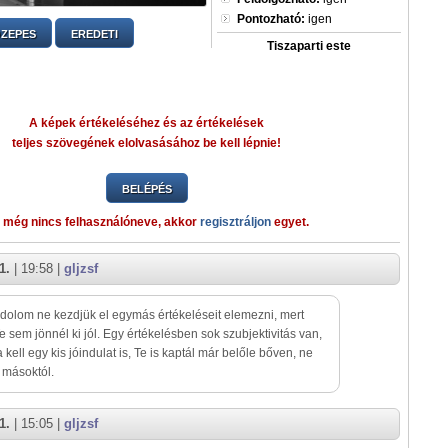
Pontozható:
igen
ZEPES
EREDETI
Tiszaparti este
A képek értékeléséhez és az értékelések
teljes szövegének elolvasásához be kell lépnie!
BELÉPÉS
 még nincs felhasználóneve, akkor
regisztráljon
egyet.
1.
| 19:58 |
gljzsf
dolom ne kezdjük el egymás értékeléseit elemezni, mert
e sem jönnél ki jól. Egy értékelésben sok szubjektivitás van,
 kell egy kis jóindulat is, Te is kaptál már belőle bőven, ne
 másoktól.
1.
| 15:05 |
gljzsf