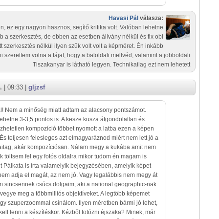
Havasi Pál
válasza:
en, ez egy nagyon hasznos, segítő kritika volt. Valóban lehetne
b a szerkesztés, de ebben az esetben állvány nélkül és fix obi
tt szerkesztés nélkül ilyen szűk volt volt a képméret. Én inkább
ni szerettem volna a tájat, hogy a baloldali mellvéd, valamint a jobboldali
Tiszakanyar is látható legyen. Technikailag ezt nem lehetett
.
| 09:33 |
gljzsf
l! Nem a minőség miatt adtam az alacsony pontszámot.
lehetne 3-3,5 pontos is. A kesze kusza átgondolatlan és
zhetetlen kompozíció többet nyomott a latba ezen a képen
És teljesen felesleges azt elmagyaráznod miért nem lett jó a
kailag, akár kompozíciósan. Nálam megy a kukába amit nem
ek töltsem fel egy fotós oldalra mikor tudom én magam is
 Pálkata is írta valamelyik bejegyzésében, amelyik képet
 nem adja el magát, az nem jó. Vagy legalábbis nem megy át
 sincsennek csúcs dolgaim, aki a national geographic-nak
 vegye meg a többmilliós objektíveket. A legtöbb képemet
agy szuperzoommal csinálom. Ilyen méretben bármi jó lehet,
ell lenni a készítéskor. Kézből fotózni éjszaka? Minek, már