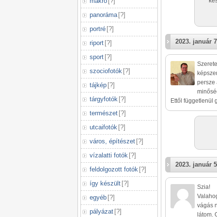
makró
[
?
]
kés
panoráma
[
?
]
portré
[
?
]
2023. január 7
riport
[
?
]
sport
[
?
]
Szerete
szociofotók
[
?
]
képszer
persze 
tájkép
[
?
]
minőség
tárgyfotók
[
?
]
Ettől függetlenül 
természet
[
?
]
utcaifotók
[
?
]
város, építészet
[
?
]
vízalatti fotók
[
?
]
2023. január 5
feldolgozott fotók
[
?
]
így készült
[
?
]
Szia!
Valahog
egyéb
[
?
]
vágás n
pályázat
[
?
]
látom. 