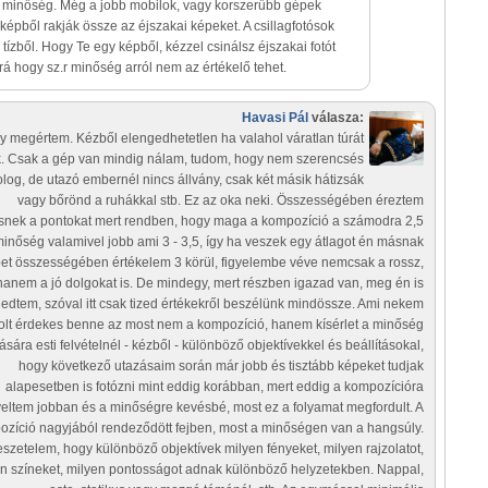
ó minőség. Még a jobb mobilok, vagy korszerűbb gépek
 képből rakják össze az éjszakai képeket. A csillagfotósok
tízből. Hogy Te egy képből, kézzel csinálsz éjszakai fotót
 rá hogy sz.r minőség arról nem az értékelő tehet.
Havasi Pál
válasza:
gy megértem. Kézből elengedhetetlen ha valahol váratlan túrát
k. Csak a gép van mindig nálam, tudom, hogy nem szerencsés
log, de utazó embernél nincs állvány, csak két másik hátizsák
vagy bőrönd a ruhákkal stb. Ez az oka neki. Összességében éreztem
snek a pontokat mert rendben, hogy maga a kompozíció a számodra 2,5
 minőség valamivel jobb ami 3 - 3,5, így ha veszek egy átlagot én másnak
et összességében értékelem 3 körül, figyelembe véve nemcsak a rossz,
hanem a jó dolgokat is. De mindegy, mert részben igazad van, meg én is
edtem, szóval itt csak tized értékekről beszélünk mindössze. Ami nekem
olt érdekes benne az most nem a kompozíció, hanem kísérlet a minőség
tására esti felvételnél - kézből - különböző objektívekkel és beállításokal,
hogy következő utazásaim során már jobb és tisztább képeket tudjak
alapesetben is fotózni mint eddig korábban, mert eddig a kompozícióra
yeltem jobban és a minőségre kevésbé, most ez a folyamat megfordult. A
zíció nagyjából rendeződött fejben, most a minőségen van a hangsúly.
teszetelem, hogy különböző objektívek milyen fényeket, milyen rajzolatot,
n színeket, milyen pontosságot adnak különböző helyzetekben. Nappal,