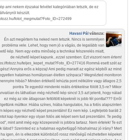
 kép ami nekem éjszakai felvétel kategóriában tetszik, de ez
állványról készült.
/fotozz.hu/fotot_megmutat?Foto_ID=272499
Havasi Pál
válasza:
Én azt megértem ha neked nem tetszik. Nincs is semmilyen
probléma vele. Lehet, hogy nem jó a vágás, de legalább van
ető kép. Nem egy extra minőség a technikai felszerelés miatt,
de nézhető képet kapunk...ezzel szemben: Ezt viszont nem értem!
tps://fotozz.hu/teljes_kepet_mutat?Foto_ID=277416 Rommá esett szét az
gész! Annyira erős a képzaj! Ami pedig maradt az egész képből az mind
egyetlen hatalmas homályosan életlen színpaca? Megnézted monitoron
mennyire hibás? Minden értékelő lehúzta pont nélkülire vagy átlagos 2,5
pontra Te egyedül mindenki reális értékelése fölött 3,5-re? Mikor
ánvalóan és láthatóan még nézhető kép sincs! 3,5 azt jelenti, hogy nálad
ez még az ide átlagosan feltöltött képeknél is jobb fél ponttal??? Erről
lgettünk múltkor. Hiába színes, hiába hangulatos, ha a fotós alapszinten
m képes egy nézhető képet prezentálni! Ez nem kép. Legfeljebb baráti 2
ntot kap ilyenkor egy olyan fotós aki képet sem tud prezentálni. Te pedig
zod", mint amit még egy közepesnél is jobbra tartasz. Nem értelek! Te ezt
k látod? Szerinted ez a hatalmas egybefüggő hibahalmaz jó irány? Mert
ha igen, én is elkezdek különböző rossz minőségű nézhetetlen képeket