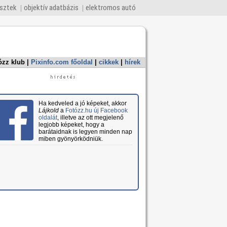
esztek
objektív adatbázis
elektromos autó
ózz klub
|
Pixinfo.com főoldal
|
cikkek
|
hírek
Ha kedveled a jó képeket, akkor
Lájkold
a
Fotózz.hu új Facebook
oldalát
, illetve az ott megjelenő
legjobb képeket, hogy a
barátaidnak is legyen minden nap
miben gyönyörködniük.