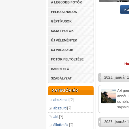
A LEGJOBB FOTÓK
KÖ
FELHASZNÁLÓK
GÉPTÍPUSOK
SAJÁT FOTÓK
ÚJ VÉLEMÉNYEK
ÚJ VÁLASZOK
FOTÓK FELTÖLTÉSE
Ha
ISMERTETŐ
2023. január 1
SZABÁLYZAT
KATEGÓRIÁK
Azt gon
abból T
absztrakt
[
?
]
és néha
sajnáld
abszurd
[
?
]
akt
[
?
]
2023. január 1
állatfotók
[
?
]