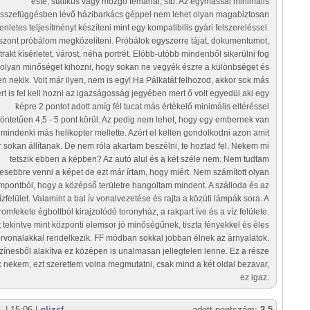
este, statikus vagy mozgó témánál, stb. Az egymással minimális
sszefüggésben lévő házibarkács géppel nem lehet olyan magabiztosan
enletes teljesítményt készíteni mint egy kompatibilis gyári felszereléssel.
szont próbálom megközelíteni. Próbálok egyszerre tájat, dokumentumot,
trakt kísérletet, várost, néha portrét. Elöbb-utóbb mindenből sikerülni fog
olyan minőséget kihozni, hogy sokan ne vegyék észre a különbséget és
en nekik. Volt már ilyen, nem is egy! Ha Pálkatát felhozod, akkor sok más
t is fel kell hozni az igazságosság jegyében mert ő volt egyedül aki egy
képre 2 pontot adott amíg fél tucat más értékelő minimális eltéréssel
öntetűen 4,5 - 5 pont körül. Az pedig nem lehet, hogy egy embernek van
 mindenki más helikopter mellette. Azért el kellen gondolkodni azon amit
 sokan állítanak. De nem róla akartam beszélni, te hoztad fel. Nekem mi
tetszik ebben a képben? Az autó alul és a két széle nem. Nem tudtam
esebbre venni a képet de ezt már írtam, hogy miért. Nem számított olyan
mpontból, hogy a középső területre hangoltam mindent. A szálloda és az
vízfelület. Valamint a bal ív vonalvezetése és rajta a közúti lámpák sora. A
romfekete égboltból kirajzolódó toronyház, a rakpart íve és a víz felülete.
 tekintve mint központi elemsor jó minőségűnek, tiszta fényekkel és éles
rvonalakkal rendelkezik. FF módban sokkal jobban élnek az árnyalatok.
zínesből alakítva ez középen is unalmasan jellegtelen lenne. Ez a része
ik nekem, ezt szerettem volna megmutatni, csak mind a két oldal bezavar,
ez igaz.
.
| 15:06 |
gljzsf
adott pontszám:
2,5