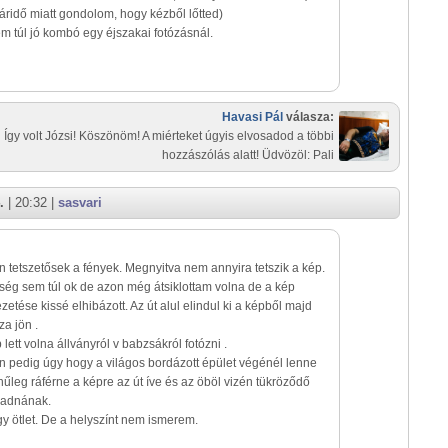
ridő miatt gondolom, hogy kézből lőtted)
m túl jó kombó egy éjszakai fotózásnál.
Havasi Pál
válasza:
Így volt Józsi! Köszönöm! A miérteket úgyis elvosadod a többi
hozzászólás alatt! Üdvözöl: Pali
.
| 20:32 |
sasvari
n tetszetősek a fények. Megnyitva nem annyira tetszik a kép.
ség sem túl ok de azon még átsiklottam volna de a kép
zetése kissé elhibázott. Az út alul elindul ki a képből majd
za jön .
ett volna állványról v babzsákról fotózni .
n pedig úgy hogy a világos bordázott épület végénél lenne
nűleg ráférne a képre az út íve és az öböl vizén tükröződő
radnának.
y ötlet. De a helyszínt nem ismerem.