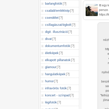
barlangfotók
[
?
]
Itt egy
persze 
családi/emlékkép
[
?
]
https:/
csendélet
[
?
]
csillagászat/égbolt
[
?
]
digit. illusztráció
[
?
]
divat
[
?
]
nézh
dokumentumfotók
[
?
]
ht
életképek
[
?
]
e
elkapott pillanatok
[
?
]
glamour
[
?
]
nyilv
hangulatképek
[
?
]
humor
[
?
]
beszé
se
infravörös fotók
[
?
]
po
koncert - színpad
[
?
]
"felhú
jóna
légifotók
[
?
]