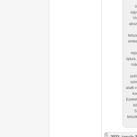
ö
egy
Vi
absz
tetsz
ember
egy
igaza,
már
szél
sze
alatti 
ko
Ezeket
kö
S
tetsz
2023. január 3