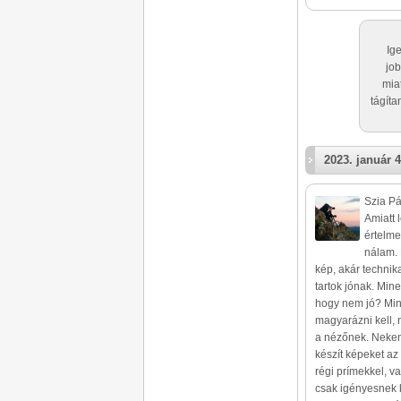
Ig
job
mia
tágíta
2023. január 4
Szia Pá
Amiatt 
értelme
nálam. 
kép, akár techni
tartok jónak. Min
hogy nem jó? Mint
magyarázni kell,
a nézőnek. Nekem
készít képeket az
régi prímekkel, v
csak igényesnek k