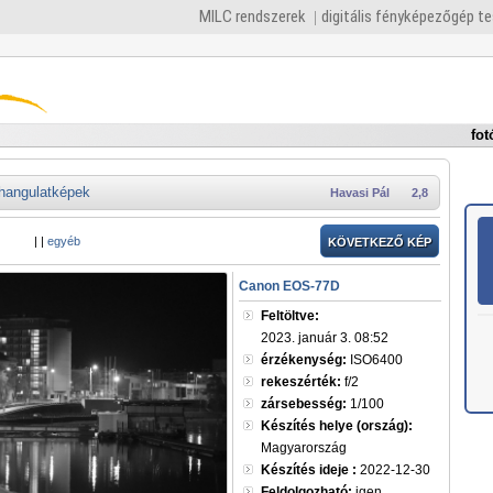
MILC rendszerek
digitális fényképezőgép t
fot
hangulatképek
Havasi Pál
2,8
|
|
egyéb
KÖVETKEZŐ KÉP
Canon EOS-77D
Feltöltve:
2023. január 3. 08:52
érzékenység:
ISO6400
rekeszérték:
f/2
zársebesség:
1/100
Készítés helye (ország):
Magyarország
Készítés ideje :
2022-12-30
Feldolgozható:
igen