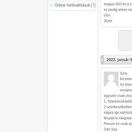
magas ISO és a zá
Online fotókiállítások
[
?
]
ez pedig eleve ne
Üdv:
Józsi
2023. január 4
Szia.
Kicsibe
Az éles
vonalve
egyszer csak viss
1. Szerencsésebb l
2 szerkesztésébe
vágva így valószí
fények is megma
Persze ez csak eg
Üdv Sas