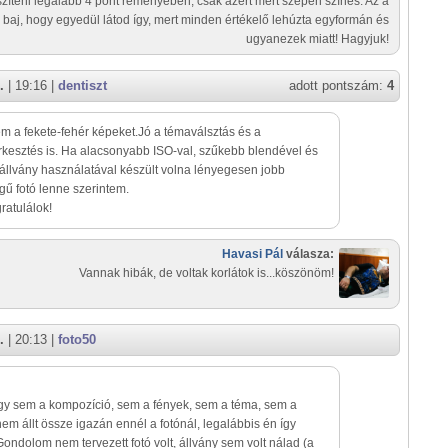
zíteni legalább 4 pont reményében, csak azért mert szépen színes. Az a
baj, hogy egyedül látod így, mert minden értékelő lehúzta egyformán és
ugyanezek miatt! Hagyjuk!
.
| 19:16 |
dentiszt
adott pontszám:
4
m a fekete-fehér képeket.Jó a témaválsztás és a
kesztés is. Ha alacsonyabb ISO-val, szűkebb blendével és
állvány használatával készült volna lényegesen jobb
ű fotó lenne szerintem.
gratulálok!
Havasi Pál
válasza:
Vannak hibák, de voltak korlátok is...köszönöm!
.
| 20:13 |
foto50
y sem a kompozíció, sem a fények, sem a téma, sem a
em állt össze igazán ennél a fotónál, legalábbis én így
Gondolom nem tervezett fotó volt, állvány sem volt nálad (a