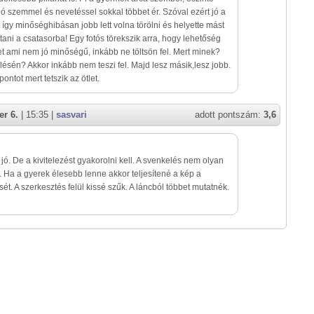
 szemmel és nevetéssel sokkal többet ér. Szóval ezért jó a
 így minőséghibásan jobb lett volna törölni és helyette mást
ítani a csatasorba! Egy fotós törekszik arra, hogy lehetőség
et ami nem jó minőségű, inkább ne töltsön fel. Mert minek?
ésén? Akkor inkább nem teszi fel. Majd lesz másik,lesz jobb.
ontot mert tetszik az ötlet.
r 6.
| 15:35 |
sasvari
adott pontszám:
3,6
t jó. De a kivitelezést gyakorolni kell. A svenkelés nem olyan
 Ha a gyerek élesebb lenne akkor teljesítené a kép a
sét. A szerkesztés felül kissé szűk. A láncból többet mutatnék.