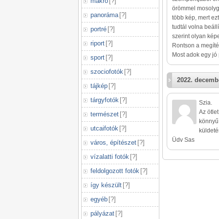
makró
[
?
]
örömmel mosolygó
panoráma
[
?
]
több kép, mert ezt
tudtál volna beáll
portré
[
?
]
szerint olyan kép
riport
[
?
]
Rontson a megítél
Most adok egy jó p
sport
[
?
]
szociofotók
[
?
]
2022. decembe
tájkép
[
?
]
tárgyfotók
[
?
]
Szia.
Az ötle
természet
[
?
]
könnyű.
utcaifotók
[
?
]
küldeté
Üdv Sas
város, építészet
[
?
]
vízalatti fotók
[
?
]
feldolgozott fotók
[
?
]
így készült
[
?
]
egyéb
[
?
]
pályázat
[
?
]