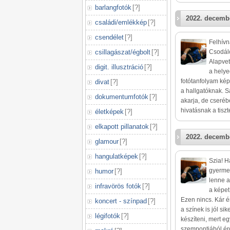
barlangfotók
[
?
]
2022. decembe
családi/emlékkép
[
?
]
csendélet
[
?
]
Felhívn
csillagászat/égbolt
[
?
]
Csodálo
Alapve
digit. illusztráció
[
?
]
a helye
fotótanfolyam kép
divat
[
?
]
a hallgatóknak. S
dokumentumfotók
[
?
]
akarja, de cseréb
hivatásnak a tisz
életképek
[
?
]
elkapott pillanatok
[
?
]
2022. decembe
glamour
[
?
]
hangulatképek
[
?
]
Szia! H
gyermek
humor
[
?
]
lenne a
infravörös fotók
[
?
]
a képet,
Ezen nincs. Kár ér
koncert - színpad
[
?
]
a színek is jól s
légifotók
[
?
]
készíteni, mert eg
szempontjából érd