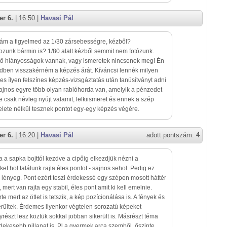
r 6.
| 16:50 |
Havasi Pál
ám a figyelmed az 1/30 zársebességre, kézből?
zunk bármin is? 1/80 alatt kézből semmit nem fotózunk.
tő hiányosságok vannak, vagy ismeretek nincsenek meg! Én
dben visszakérném a képzés árát. Kíváncsi lennék milyen
es ílyen felszínes képzés-vizsgáztatás után tanúsítványt adni
ajnos egyre több olyan rablóhorda van, amelyik a pénzedet
e csak névleg nyújt valamit, lelkiismeret és ennek a szép
telete nélkül tesznek pontot egy-egy képzés végére.
r 6.
| 16:20 |
Havasi Pál
adott pontszám:
4
a a sapka bojttól kezdve a cipőig elkezdjük nézni a
et hol találunk rajta éles pontot - sajnos sehol. Pedig ez
 lényeg. Pont ezért teszi érdekessé egy szépen mosott háttér
 mert van rajta egy stabil, éles pont amit ki kell emelnie.
te mert az ötlet is tetszik, a kép pozícionálása is. A fények és
ikerültek. Érdemes ilyenkor végtelen sorozatú képeket
yrészt lesz köztük sokkal jobban sikerült is. Másrészt téma
ekesebb pillanat is. Pl a gyermek arca szemből, őszinte