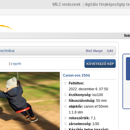
MILC rendszerek
digitális fényképezőgép t
fot
technikai
Biró Margit
3,84
|
|
egyéb
KÖVETKEZŐ KÉP
Canon eos 250d
Feltöltve:
2022. december 6. 07:50
érzékenység:
iso100
fókusztávolság:
50 mm
objektív:
canon ef 50mm
1:1.8 stm
rekeszérték:
7,1
zársebesség:
1/30
Készítés helye (ország):