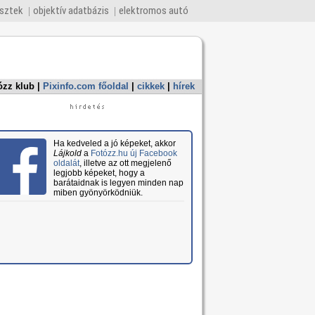
esztek
objektív adatbázis
elektromos autó
ózz klub
|
Pixinfo.com főoldal
|
cikkek
|
hírek
Ha kedveled a jó képeket, akkor
Lájkold
a
Fotózz.hu új Facebook
oldalát
, illetve az ott megjelenő
legjobb képeket, hogy a
barátaidnak is legyen minden nap
miben gyönyörködniük.