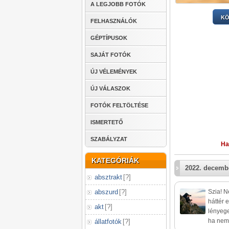
A LEGJOBB FOTÓK
KÖ
FELHASZNÁLÓK
GÉPTÍPUSOK
SAJÁT FOTÓK
ÚJ VÉLEMÉNYEK
ÚJ VÁLASZOK
FOTÓK FELTÖLTÉSE
ISMERTETŐ
SZABÁLYZAT
Ha
KATEGÓRIÁK
2022. decembe
absztrakt
[
?
]
abszurd
[
?
]
Szia! N
háttér e
akt
[
?
]
lényege
ha nem 
állatfotók
[
?
]