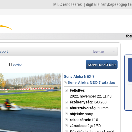
MILC rendszerek
digitális fényképezőgép t
fot
sport
locman
-
|
|
egyéb
KÖVETKEZŐ KÉP
Sony Alpha NEX-7
Sony Alpha NEX-7 adatlap
Feltöltve:
2022. november 22. 11:48
érzékenység:
ISO 200
fókusztávolság:
50 mm
objektív:
sony
rekeszérték:
f 10
zársebesség:
1/50
Készítés helye:
kecskemét