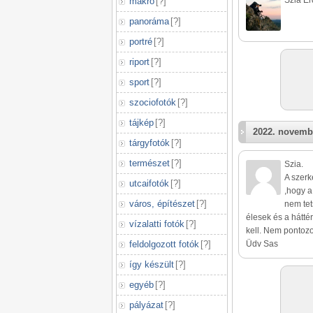
Szia Ér
makró
[
?
]
panoráma
[
?
]
portré
[
?
]
riport
[
?
]
sport
[
?
]
szociofotók
[
?
]
tájkép
[
?
]
2022. novemb
tárgyfotók
[
?
]
természet
[
?
]
Szia.
A szerk
utcaifotók
[
?
]
,hogy a
város, építészet
[
?
]
nem tet
élesek és a hátté
vízalatti fotók
[
?
]
kell. Nem pontozo
feldolgozott fotók
[
?
]
Üdv Sas
így készült
[
?
]
egyéb
[
?
]
pályázat
[
?
]