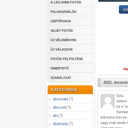
A LEGJOBB FOTÓK
KÖ
FELHASZNÁLÓK
GÉPTÍPUSOK
SAJÁT FOTÓK
ÚJ VÉLEMÉNYEK
ÚJ VÁLASZOK
FOTÓK FELTÖLTÉSE
ISMERTETŐ
Ha
SZABÁLYZAT
2022. decembe
KATEGÓRIÁK
Szia,
absztrakt
[
?
]
nekem e
ha a "s
abszurd
[
?
]
Svenkel
akt
[
?
]
lett volna éles és
vagy csak simán 
állatfotók
[
?
]