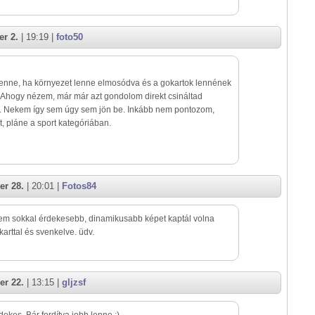
r 2.
| 19:19 |
foto50
lenne, ha környezet lenne elmosódva és a gokartok lennének
 Ahogy nézem, már már azt gondolom direkt csináltad
a. Nekem így sem úgy sem jön be. Inkább nem pontozom,
t, pláne a sport kategóriában.
er 28.
| 20:01 |
Fotos84
em sokkal érdekesebb, dinamikusabb képet kaptál volna
karttal és svenkelve. üdv.
er 22.
| 13:15 |
gljzsf