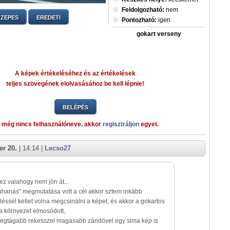
Feldolgozható:
nem
ZEPES
EREDETI
Pontozható:
igen
gokart verseny
A képek értékeléséhez és az értékelések
teljes szövegének elolvasásához be kell lépnie!
BELÉPÉS
 még nincs felhasználóneve, akkor
regisztráljon
egyet.
r 20.
| 14:14 |
Lecso27
z valahogy nem jön át...
uhanás" megmutatása volt a cél akkor sztem inkább
éssel kellet volna megcsinálni a képet, és akkor a gokartos
 a környezet elmosódott,
legtágabb rekesszel magasabb záridövel egy sima kép is