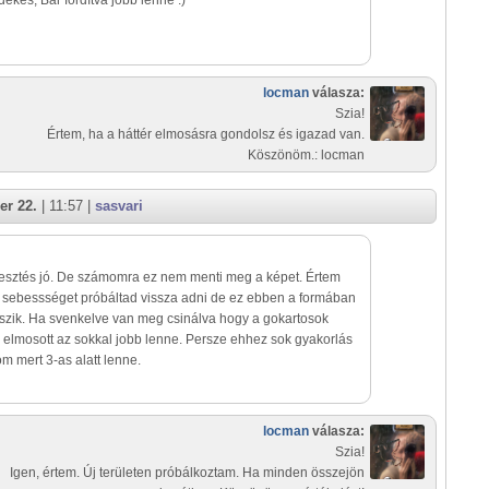
dekes, Bár fordítva jobb lenne :)
locman
válasza:
Szia!
Értem, ha a háttér elmosásra gondolsz és igazad van.
Köszönöm.: locman
er 22.
| 11:57 |
sasvari
esztés jó. De számomra ez nem menti meg a képet. Értem
 sebessséget próbáltad vissza adni de ez ebben a formában
szik. Ha svenkelve van meg csinálva hogy a gokartosok
r elmosott az sokkal jobb lenne. Persze ehhez sok gyakorlás
m mert 3-as alatt lenne.
locman
válasza:
Szia!
Igen, értem. Új területen próbálkoztam. Ha minden összejön