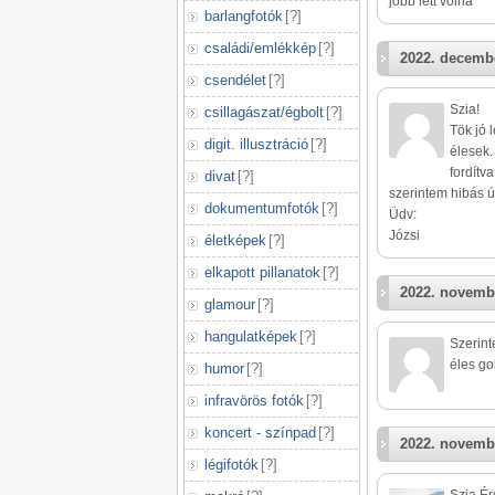
jobb lett volna
barlangfotók
[
?
]
családi/emlékkép
[
?
]
2022. decembe
csendélet
[
?
]
Szia!
csillagászat/égbolt
[
?
]
Tök jó 
digit. illusztráció
[
?
]
élesek.
fordítv
divat
[
?
]
szerintem hibás ú
dokumentumfotók
[
?
]
Üdv:
Józsi
életképek
[
?
]
elkapott pillanatok
[
?
]
2022. novemb
glamour
[
?
]
hangulatképek
[
?
]
Szerint
éles go
humor
[
?
]
infravörös fotók
[
?
]
koncert - színpad
[
?
]
2022. novemb
légifotók
[
?
]