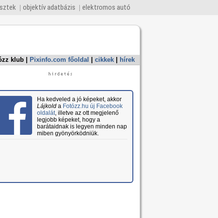
esztek
objektív adatbázis
elektromos autó
ózz klub
|
Pixinfo.com főoldal
|
cikkek
|
hírek
Ha kedveled a jó képeket, akkor
Lájkold
a
Fotózz.hu új Facebook
oldalát
, illetve az ott megjelenő
legjobb képeket, hogy a
barátaidnak is legyen minden nap
miben gyönyörködniük.