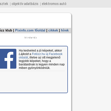
esztek
objektív adatbázis
elektromos autó
ózz klub
|
Pixinfo.com főoldal
|
cikkek
|
hírek
Ha kedveled a jó képeket, akkor
Lájkold
a
Fotózz.hu új Facebook
oldalát
, illetve az ott megjelenő
legjobb képeket, hogy a
barátaidnak is legyen minden nap
miben gyönyörködniük.