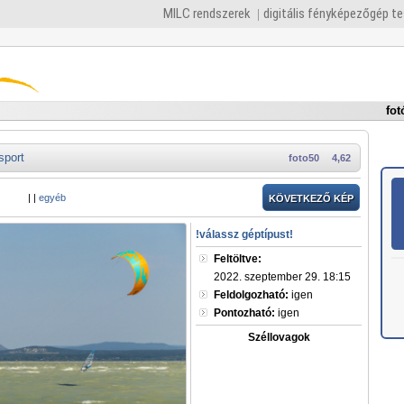
MILC rendszerek
digitális fényképezőgép t
fot
sport
foto50
4,62
|
|
egyéb
KÖVETKEZŐ KÉP
!válassz géptípust!
Feltöltve:
2022. szeptember 29. 18:15
Feldolgozható:
igen
Pontozható:
igen
Széllovagok