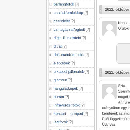
barlangfotók
[
?
]
2022. október 
családi/emlékkép
[
?
]
csendélet
[
?
]
Naaa...
Örülök ,
csillagászat/égbolt
[
?
]
digit. illusztráció
[
?
]
divat
[
?
]
dokumentumfotók
[
?
]
életképek
[
?
]
elkapott pillanatok
[
?
]
2022. október 
glamour
[
?
]
Szia.
hangulatképek
[
?
]
Szerint
humor
[
?
]
magát e
Annyi é
infravörös fotók
[
?
]
arányaiban egy kic
koncert - színpad
[
?
]
kerülnénk az akci
Ettől függetlenül t
légifotók
[
?
]
Üdv Sas