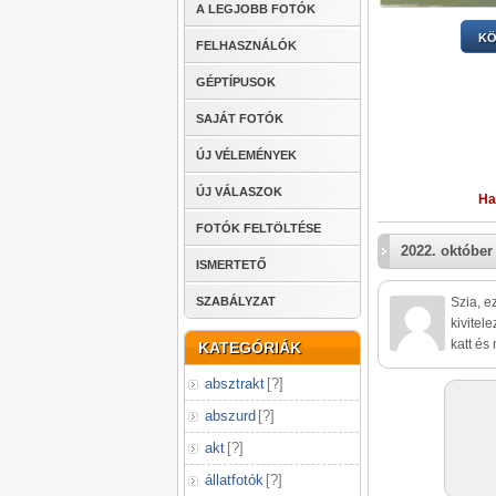
A LEGJOBB FOTÓK
KÖ
FELHASZNÁLÓK
GÉPTÍPUSOK
SAJÁT FOTÓK
ÚJ VÉLEMÉNYEK
ÚJ VÁLASZOK
Ha
FOTÓK FELTÖLTÉSE
2022. október 
ISMERTETŐ
SZABÁLYZAT
Szia, e
kivitel
katt és
KATEGÓRIÁK
absztrakt
[
?
]
abszurd
[
?
]
akt
[
?
]
állatfotók
[
?
]