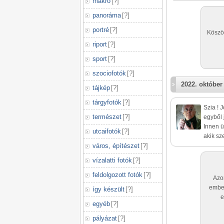
makró
[
?
]
panoráma
[
?
]
portré
[
?
]
Köszön
riport
[
?
]
sport
[
?
]
szociofotók
[
?
]
2022. október 
tájkép
[
?
]
tárgyfotók
[
?
]
Szia ! 
természet
[
?
]
egyből 
Innen ü
utcaifotók
[
?
]
akik sz
város, építészet
[
?
]
vízalatti fotók
[
?
]
feldolgozott fotók
[
?
]
Azon
ember
így készült
[
?
]
e
egyéb
[
?
]
pályázat
[
?
]