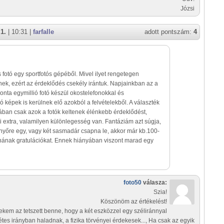
Józsi
1.
| 10:31 |
farfalle
adott pontszám:
4
 fotó egy sportfotós gépéből. Mivel ilyet rengetegen
nek, ezért az érdeklődés csekély irántuk. Napjainkban az a
onta egymillió fotó készül okostelefonokkal és
képek is kerülnek elő azokból a felvételekből. A választék
ójában csak azok a fotók keltenek élénkebb érdeklődést,
 extra, valamilyen különlegesség van. Fantáziám azt súgja,
nyőre egy, vagy két sasmadár csapna le, akkor már kb.100-
rnának gratulációkat. Ennek hiányában viszont marad egy
foto50
válasza:
Szia!
Köszönöm az értékelést!
ekem az tetszett benne, hogy a két eszközzel egy széliránnyal
étes irányban haladnak, a fizika törvényei érdekesek..., Ha csak az egyik