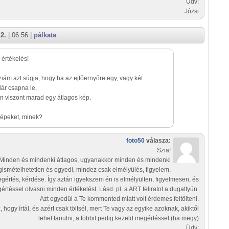
Üdv:
Józsi
2.
| 06:56 |
pálkata
értékelés!
ziám azt súgja, hogy ha az ejtőernyőre egy, vagy két
ár csapna le,
n viszont marad egy átlagos kép.
képeket, minek?
foto50
válasza:
Szia!
Minden és mindenki átlagos, ugyanakkor minden és mindenki
ismételhetetlen és egyedi, mindez csak elmélyülés, figyelem,
gértés, kérdése. Így aztán igyekszem én is elmélyülten, figyelmesen, és
értéssel olvasni minden értékelést. Lásd. pl. a ART feliratot a dugattyún.
Azt egyedül a Te kommented miatt volt érdemes feltölteni.
 hogy írtál, és azért csak töltsél, mert Te vagy az egyike azoknak, akiktől
lehet tanulni, a többit pedig kezeld megértéssel (ha megy)
Üdv: