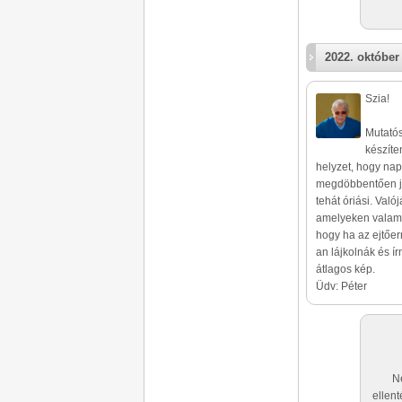
2022. október 
Szia!
Mutatós
készíte
helyzet, hogy nap
megdöbbentően jó 
tehát óriási. Val
amelyeken valami
hogy ha az ejtőer
an lájkolnák és í
átlagos kép.
Üdv: Péter
N
ellent