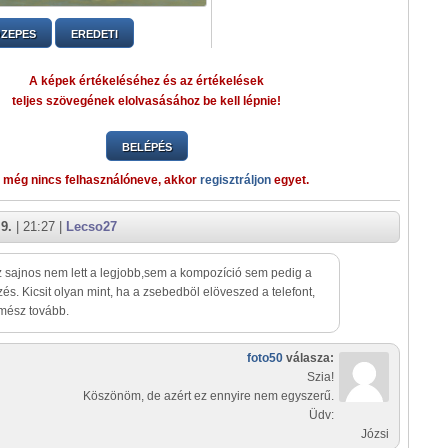
ZEPES
EREDETI
A képek értékeléséhez és az értékelések
teljes szövegének elolvasásához be kell lépnie!
BELÉPÉS
 még nincs felhasználóneve, akkor
regisztráljon
egyet.
9.
| 21:27 |
Lecso27
z sajnos nem lett a legjobb,sem a kompozíció sem pedig a
ezés. Kicsit olyan mint, ha a zsebedböl elöveszed a telefont,
 mész tovább.
foto50
válasza:
Szia!
Köszönöm, de azért ez ennyire nem egyszerű.
Üdv:
Józsi