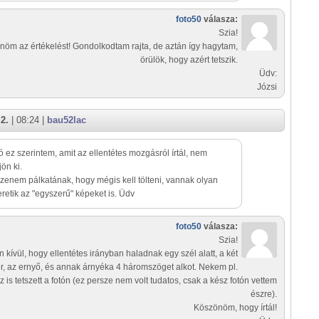
foto50
válasza:
Szia!
öm az értékelést! Gondolkodtam rajta, de aztán így hagytam,
örülök, hogy azért tetszik.
Üdv:
Józsi
2.
| 08:24 |
bau52lac
Jó ez szerintem, amit az ellentétes mozgásról írtál, nem
jön ki.
zenem pálkatának, hogy mégis kell tölteni, vannak olyan
eretik az "egyszerű" képeket is. Üdv
foto50
válasza:
Szia!
 kívül, hogy ellentétes irányban haladnak egy szél alatt, a két
, az ernyő, és annak árnyéka 4 háromszöget alkot. Nekem pl.
z is tetszett a fotón (ez persze nem volt tudatos, csak a kész fotón vettem
észre).
Köszönöm, hogy írtál!