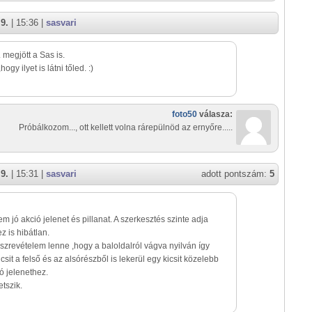
9.
| 15:36 |
sasvari
. megjött a Sas is.
hogy ilyet is látni tőled. :)
foto50
válasza:
Próbálkozom..., ott kellett volna rárepülnöd az ernyőre.....
9.
| 15:31 |
sasvari
adott pontszám:
5
em jó akció jelenet és pillanat. A szerkesztés szinte adja
z is hibátlan.
szrevételem lenne ,hogy a baloldalról vágva nyilván így
sit a felső és az alsórészből is lekerül egy kicsit közelebb
ó jelenethez.
etszik.