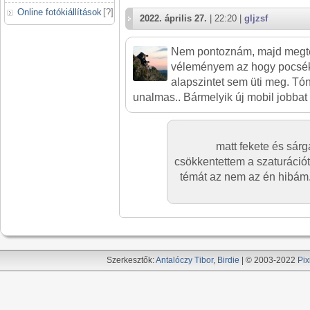
Online fotókiállítások
[
?
]
2022. április 27.
| 22:20 |
gljzsf
Nem pontoznám, majd megte
véleményem az hogy pocsék
alapszintet sem üti meg. Tón
unalmas.. Bármelyik új mobil jobbat
matt fekete és sár
csökkentettem a szaturációt
témát az nem az én hibám.
Szerkesztők:
Antalóczy Tibor
,
Birdie
| © 2003-2022
Pix