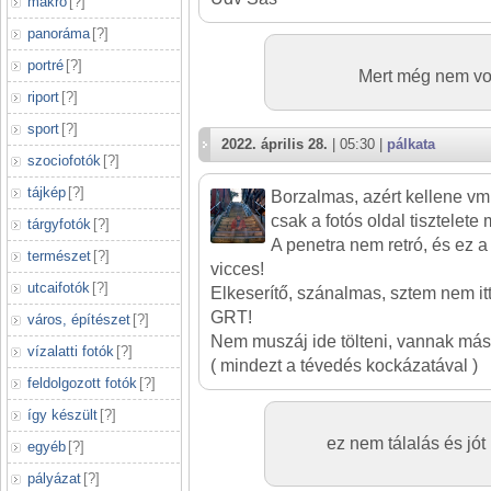
makró
[
?
]
panoráma
[
?
]
portré
[
?
]
Mert még nem vol
riport
[
?
]
sport
[
?
]
2022. április 28.
| 05:30 |
pálkata
szociofotók
[
?
]
tájkép
[
?
]
Borzalmas, azért kellene vmi
csak a fotós oldal tisztelete m
tárgyfotók
[
?
]
A penetra nem retró, és ez a 
természet
[
?
]
vicces!
utcaifotók
[
?
]
Elkeserítő, szánalmas, sztem nem itt
GRT!
város, építészet
[
?
]
Nem muszáj ide tölteni, vannak más 
vízalatti fotók
[
?
]
( mindezt a tévedés kockázatával )
feldolgozott fotók
[
?
]
így készült
[
?
]
ez nem tálalás és jót
egyéb
[
?
]
pályázat
[
?
]