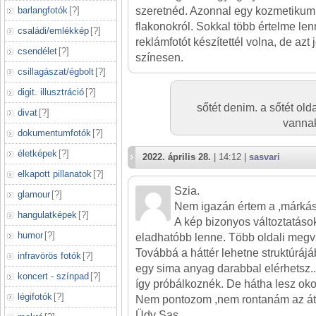
barlangfotók
[
?
]
szeretnéd. Azonnal egy kozmetikum 
flakonokról. Sokkal több értelme le
családi/emlékkép
[
?
]
reklámfotót készítettél volna, de az
csendélet
[
?
]
színesen.
csillagászat/égbolt
[
?
]
digit. illusztráció
[
?
]
sőtét denim. a sőtét old
divat
[
?
]
vannak
dokumentumfotók
[
?
]
életképek
[
?
]
2022. április 28.
| 14:12 |
sasvari
elkapott pillanatok
[
?
]
Szia.
glamour
[
?
]
Nem igazán értem a ,márkás 
hangulatképek
[
?
]
A kép bizonyos változtatáso
humor
[
?
]
eladhatóbb lenne. Több oldali megvil
Továbbá a háttér lehetne struktúrá
infravörös fotók
[
?
]
egy sima anyag darabbal elérhetsz.
koncert - színpad
[
?
]
így próbálkoznék. De hátha lesz ok
légifotók
[
?
]
Nem pontozom ,nem rontanám az át
Üdv Sas