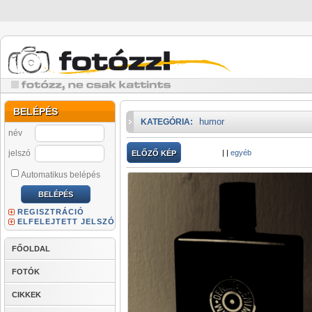
BELÉPÉS
humor
KATEGÓRIA:
név
jelszó
|
|
egyéb
ELŐZŐ KÉP
Automatikus belépés
REGISZTRÁCIÓ
ELFELEJTETT JELSZÓ
FŐOLDAL
FOTÓK
CIKKEK