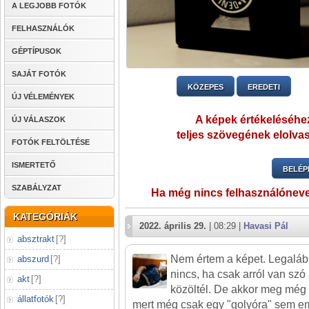
A LEGJOBB FOTÓK
FELHASZNÁLÓK
GÉPTÍPUSOK
SAJÁT FOTÓK
KÖZEPES
EREDETI
ÚJ VÉLEMÉNYEK
A képek értékeléséhez
ÚJ VÁLASZOK
teljes szövegének elolvas
FOTÓK FELTÖLTÉSE
ISMERTETŐ
BELÉP
SZABÁLYZAT
Ha még nincs felhasználónev
KATEGÓRIÁK
2022. április 29.
| 08:29 |
Havasi Pál
absztrakt
[
?
]
Nem értem a képet. Legaláb
abszurd
[
?
]
nincs, ha csak arról van szó
akt
[
?
]
közöltél. De akkor meg még 
állatfotók
[
?
]
mert még csak egy "golyóra" sem e