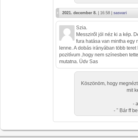
2021. december 8.
| 16:58 |
sasvari
Szia.
Messziről jól néz ki a kép. D
fura hatása van mintha egy
lenne. A dobás irányában több teret
pozitívum ,hogy nem színesben tetted
mutatna. Üdv Sas
Köszönöm, hogy megnézt
mit 
- 
- " Bár ff 