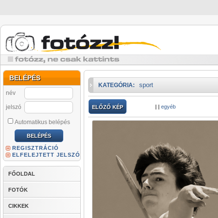
BELÉPÉS
sport
KATEGÓRIA:
név
jelszó
|
|
egyéb
ELŐZŐ KÉP
Automatikus belépés
REGISZTRÁCIÓ
ELFELEJTETT JELSZÓ
FŐOLDAL
FOTÓK
CIKKEK