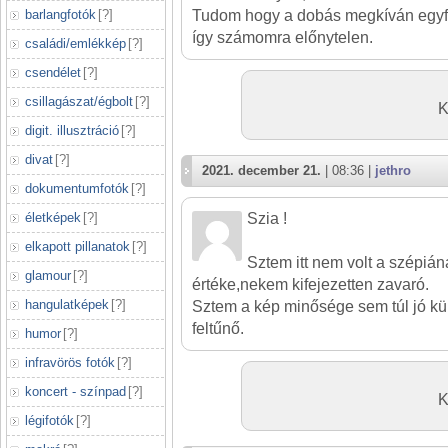
barlangfotók
[
?
]
Tudom hogy a dobás megkíván egyfa
így számomra előnytelen.
családi/emlékkép
[
?
]
csendélet
[
?
]
csillagászat/égbolt
[
?
]
K
digit. illusztráció
[
?
]
divat
[
?
]
2021. december 21.
| 08:36 |
jethro
dokumentumfotók
[
?
]
életképek
[
?
]
Szia !
elkapott pillanatok
[
?
]
Sztem itt nem volt a szépiá
glamour
[
?
]
értéke,nekem kifejezetten zavaró.
hangulatképek
[
?
]
Sztem a kép minősége sem túl jó k
feltűnő.
humor
[
?
]
infravörös fotók
[
?
]
koncert - színpad
[
?
]
K
légifotók
[
?
]