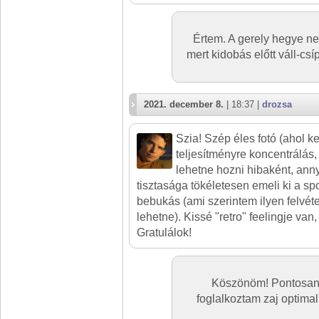
Értem. A gerely hegye n
mert kidobás előtt váll-csí
2021. december 8.
| 18:37 |
drozsa
Szia! Szép éles fotó (ahol k
teljesítményre koncentrálás, 
lehetne hozni hibaként, anny
tisztasága tökéletesen emeli ki a spo
bebukás (ami szerintem ilyen felvét
lehetne). Kissé "retro" feelingje van
Gratulálok!
Köszönöm! Pontosan a
foglalkoztam zaj optimal