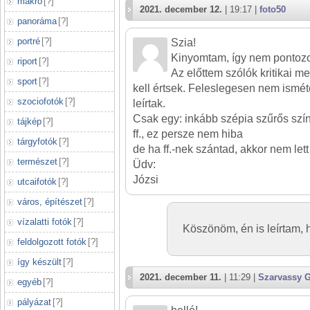
makró
[
?
]
2021. december 12.
| 19:17 |
foto50
panoráma
[
?
]
portré
[
?
]
Szia!
Kinyomtam, így nem pontoz
riport
[
?
]
Az előttem szólók kritikai m
sport
[
?
]
kell értsek. Feleslegesen nem ismét
szociofotók
[
?
]
leírtak.
Csak egy: inkább szépia szűrős szín
tájkép
[
?
]
ff., ez persze nem hiba
tárgyfotók
[
?
]
de ha ff.-nek szántad, akkor nem lett 
természet
[
?
]
Üdv:
Józsi
utcaifotók
[
?
]
város, építészet
[
?
]
vízalatti fotók
[
?
]
Köszönöm, én is leírtam, 
feldolgozott fotók
[
?
]
így készült
[
?
]
2021. december 11.
| 11:29 |
Szarvassy 
egyéb
[
?
]
pályázat
[
?
]