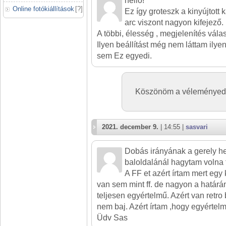
helló!
Online fotókiállítások
[
?
]
Ez így groteszk a kinyújtott 
arc viszont nagyon kifejező.
A többi, élesség , megjelenítés vála
Ilyen beállítást még nem láttam ilye
sem Ez egyedi.
Köszönöm a véleményed 
2021. december 9.
| 14:55 |
sasvari
Dobás irányának a gerely he
baloldalánál hagytam volna 
A FF et azért írtam mert egy
van sem mint ff. de nagyon a határ
teljesen egyértelmű. Azért van retr
nem baj. Azért írtam ,hogy egyértelm
Üdv Sas