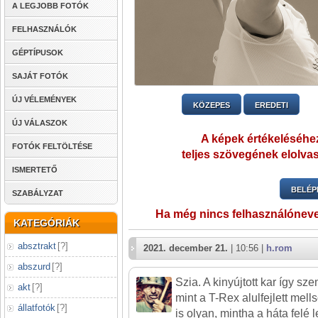
A LEGJOBB FOTÓK
FELHASZNÁLÓK
GÉPTÍPUSOK
SAJÁT FOTÓK
ÚJ VÉLEMÉNYEK
KÖZEPES
EREDETI
ÚJ VÁLASZOK
A képek értékeléséhez
FOTÓK FELTÖLTÉSE
teljes szövegének elolvas
ISMERTETŐ
BELÉP
SZABÁLYZAT
Ha még nincs felhasználónev
KATEGÓRIÁK
absztrakt
[
?
]
2021. december 21.
| 10:56 |
h.rom
abszurd
[
?
]
Szia. A kinyújtott kar így sz
akt
[
?
]
mint a T-Rex alulfejlett mells
állatfotók
[
?
]
is olyan, mintha a háta felé 