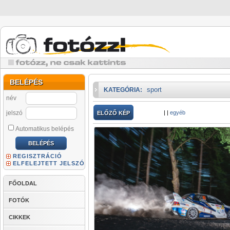
BELÉPÉS
sport
KATEGÓRIA:
név
jelszó
|
|
egyéb
ELŐZŐ KÉP
Automatikus belépés
REGISZTRÁCIÓ
ELFELEJTETT JELSZÓ
FŐOLDAL
FOTÓK
CIKKEK