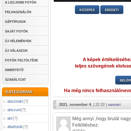
A LEGJOBB FOTÓK
KÖZEPES
EREDETI
FELHASZNÁLÓK
GÉPTÍPUSOK
SAJÁT FOTÓK
ÚJ VÉLEMÉNYEK
ÚJ VÁLASZOK
A képek értékeléséhez
FOTÓK FELTÖLTÉSE
teljes szövegének elolvas
ISMERTETŐ
SZABÁLYZAT
BELÉP
Ha még nincs felhasználónev
KATEGÓRIÁK
absztrakt
[
?
]
2021. november 4.
| 22:32 |
sasvari
abszurd
[
?
]
akt
[
?
]
Még annyi ,hogy brutál nagyb
Feltöltéshez:
állatfotók
[
?
]