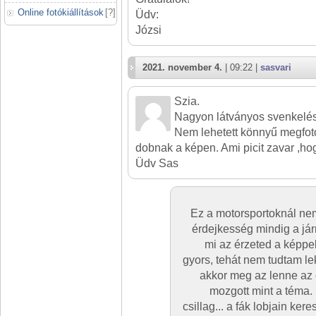
Online fotókiállítások
[
?
]
Üdv:
Józsi
2021. november 4.
| 09:22 |
sasvari
Szia.
Nagyon látványos svenkelés
Nem lehetett könnyű megfotóz
dobnak a képen. Ami picit zavar ,ho
Üdv Sas
Ez a motorsportoknál ne
érdejkesség mindig a jár
mi az érzeted a képp
gyors, tehát nem tudtam lekö
akkor meg az lenne az
mozgott mint a téma.
csillag... a fák lobjain ker