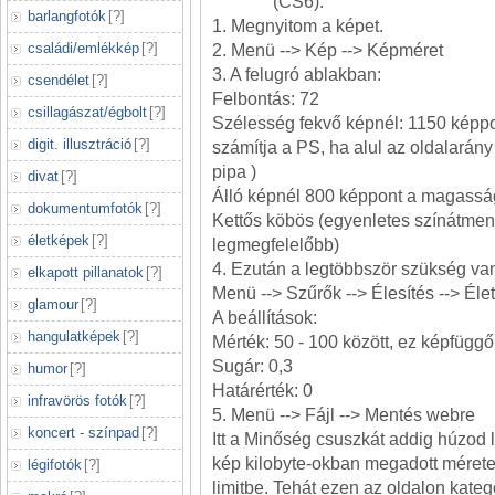
(CS6):
barlangfotók
[
?
]
1. Megnyitom a képet.
családi/emlékkép
[
?
]
2. Menü --> Kép --> Képméret
3. A felugró ablakban:
csendélet
[
?
]
Felbontás: 72
csillagászat/égbolt
[
?
]
Szélesség fekvő képnél: 1150 képp
digit. illusztráció
[
?
]
számítja a PS, ha alul az oldalarány
pipa )
divat
[
?
]
Álló képnél 800 képpont a magassá
dokumentumfotók
[
?
]
Kettős köbös (egyenletes színátme
életképek
[
?
]
legmegfelelőbb)
4. Ezután a legtöbbször szükség van 
elkapott pillanatok
[
?
]
Menü --> Szűrők --> Élesítés --> Él
glamour
[
?
]
A beállítások:
hangulatképek
[
?
]
Mérték: 50 - 100 között, ez képfüggő
Sugár: 0,3
humor
[
?
]
Határérték: 0
infravörös fotók
[
?
]
5. Menü --> Fájl --> Mentés webre
koncert - színpad
[
?
]
Itt a Minőség csuszkát addig húzod l
kép kilobyte-okban megadott mérete b
légifotók
[
?
]
limitbe. Tehát ezen az oldalon kateg