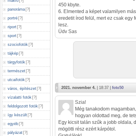
makró
[
?
]
450 kbyte.
panoráma
[
?
]
6. Elmented a képet valamilyen más
eredetit írod felül, mert ez csak egy 
portré
[
?
]
lesz.
riport
[
?
]
Üdv Sas
sport
[
?
]
szociofotók
[
?
]
tájkép
[
?
]
tárgyfotók
[
?
]
természet
[
?
]
utcaifotók
[
?
]
2021. november 4.
| 18:37 |
foto50
város, építészet
[
?
]
vízalatti fotók
[
?
]
Szia!
feldolgozott fotók
[
?
]
Még tanakodom magamban, h
így készült
[
?
]
hogyan oldottad meg, de tets
Egy kicsit talán szűk a jobb oldala,
egyéb
[
?
]
mögötti rész ezért kárpótol.
pályázat
[
?
]
Gratulálok!