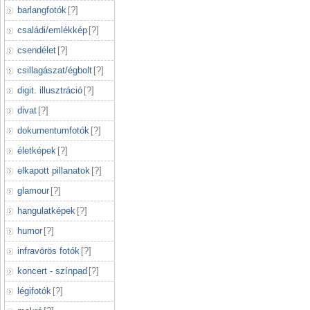
barlangfotók
[
?
]
családi/emlékkép
[
?
]
csendélet
[
?
]
csillagászat/égbolt
[
?
]
digit. illusztráció
[
?
]
divat
[
?
]
dokumentumfotók
[
?
]
életképek
[
?
]
elkapott pillanatok
[
?
]
glamour
[
?
]
hangulatképek
[
?
]
humor
[
?
]
infravörös fotók
[
?
]
koncert - színpad
[
?
]
légifotók
[
?
]