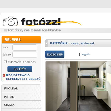
BELÉPÉS
város, építészet
KATEGÓRIA:
név
jelszó
|
|
egyéb
ELŐZŐ KÉP
Automatikus belépés
REGISZTRÁCIÓ
ELFELEJTETT JELSZÓ
FŐOLDAL
FOTÓK
CIKKEK