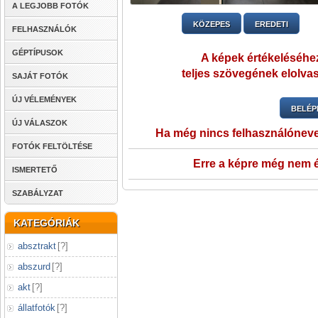
A LEGJOBB FOTÓK
KÖZEPES
EREDETI
FELHASZNÁLÓK
GÉPTÍPUSOK
A képek értékeléséhez
teljes szövegének elolvas
SAJÁT FOTÓK
ÚJ VÉLEMÉNYEK
BELÉP
ÚJ VÁLASZOK
Ha még nincs felhasználónev
FOTÓK FELTÖLTÉSE
Erre a képre még nem é
ISMERTETŐ
SZABÁLYZAT
KATEGÓRIÁK
absztrakt
[
?
]
abszurd
[
?
]
akt
[
?
]
állatfotók
[
?
]