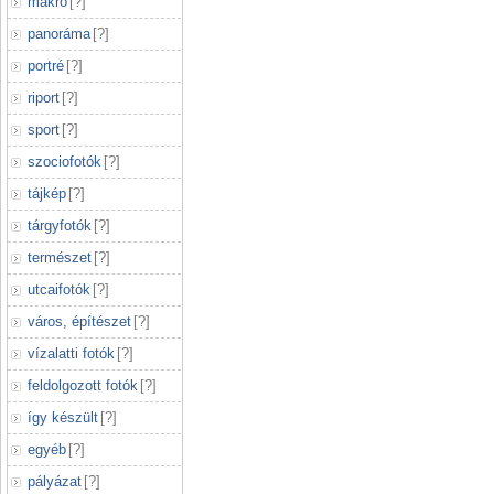
makró
[
?
]
panoráma
[
?
]
portré
[
?
]
riport
[
?
]
sport
[
?
]
szociofotók
[
?
]
tájkép
[
?
]
tárgyfotók
[
?
]
természet
[
?
]
utcaifotók
[
?
]
város, építészet
[
?
]
vízalatti fotók
[
?
]
feldolgozott fotók
[
?
]
így készült
[
?
]
egyéb
[
?
]
pályázat
[
?
]