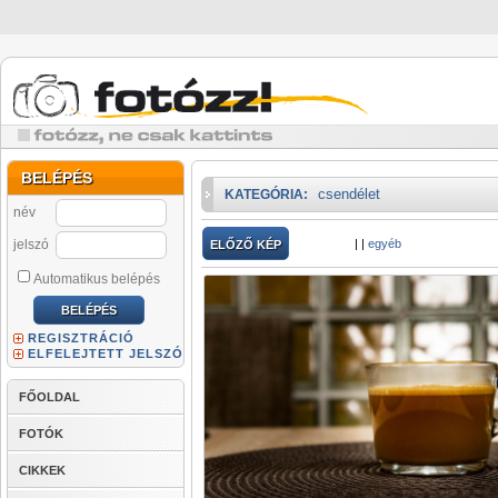
BELÉPÉS
csendélet
KATEGÓRIA:
név
jelszó
|
|
egyéb
ELŐZŐ KÉP
Automatikus belépés
REGISZTRÁCIÓ
ELFELEJTETT JELSZÓ
FŐOLDAL
FOTÓK
CIKKEK