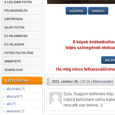
A LEGJOBB FOTÓK
FELHASZNÁLÓK
KÖZEPES
EREDETI
GÉPTÍPUSOK
SAJÁT FOTÓK
ÚJ VÉLEMÉNYEK
A képek értékeléséhez
ÚJ VÁLASZOK
teljes szövegének elolvas
FOTÓK FELTÖLTÉSE
BELÉP
ISMERTETŐ
Ha még nincs felhasználónev
SZABÁLYZAT
KATEGÓRIÁK
2021. október 26.
| 23:16 |
Aldrovandini
absztrakt
[
?
]
Szia, Nagyon kellemes kép, 
abszurd
[
?
]
icipicit behúztam volna balr
akt
[
?
]
nescafé van benne. :)
állatfotók
[
?
]