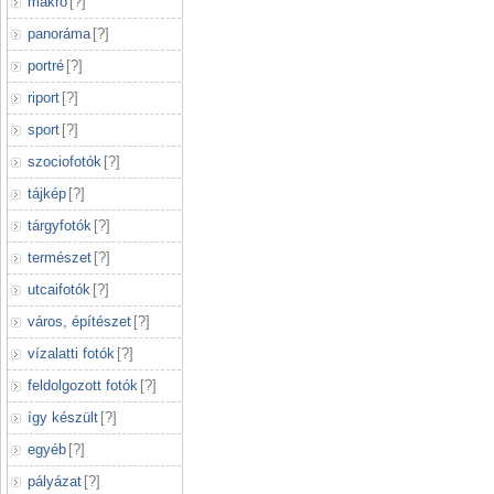
makró
[
?
]
panoráma
[
?
]
portré
[
?
]
riport
[
?
]
sport
[
?
]
szociofotók
[
?
]
tájkép
[
?
]
tárgyfotók
[
?
]
természet
[
?
]
utcaifotók
[
?
]
város, építészet
[
?
]
vízalatti fotók
[
?
]
feldolgozott fotók
[
?
]
így készült
[
?
]
egyéb
[
?
]
pályázat
[
?
]