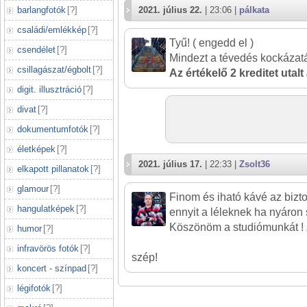
barlangfotók
[
?
]
2021. július 22.
| 23:06 |
pálkata
családi/emlékkép
[
?
]
Tyű! ( engedd el )
csendélet
[
?
]
Mindezt a tévedés kockázatá
csillagászat/égbolt
[
?
]
Az értékelő 2 kreditet utalt
digit. illusztráció
[
?
]
divat
[
?
]
dokumentumfotók
[
?
]
életképek
[
?
]
2021. július 17.
| 22:33 |
Zsolt36
elkapott pillanatok
[
?
]
glamour
[
?
]
Finom és iható kávé az bizt
hangulatképek
[
?
]
ennyit a léleknek ha nyáron s
Köszönöm a studiómunkát ! 
humor
[
?
]
infravörös fotók
[
?
]
szép!
koncert - színpad
[
?
]
légifotók
[
?
]