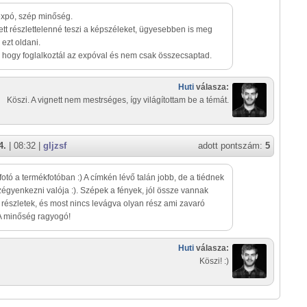
expó, szép minőség.
ett részlettelenné teszi a képszéleket, ügyesebben is meg
 ezt oldani.
, hogy foglalkoztál az expóval és nem csak összecsaptad.
Huti
válasza:
Köszi. A vignett nem mestrséges, így világítottam be a témát.
4.
| 08:32 |
gljzsf
adott pontszám:
5
otó a termékfotóban :) A címkén lévő talán jobb, de a tiédnek
zégyenkezni valója :). Szépek a fények, jól össze vannak
 részletek, és most nincs levágva olyan rész ami zavaró
A minőség ragyogó!
Huti
válasza:
Köszi! :)