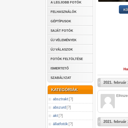
A LEGJOBB FOTÓK
KÖ
FELHASZNÁLÓK
GÉPTÍPUSOK
SAJÁT FOTÓK
ÚJ VÉLEMÉNYEK
ÚJ VÁLASZOK
FOTÓK FELTÖLTÉSE
ISMERTETŐ
Ha
SZABÁLYZAT
2021. február 
KATEGÓRIÁK
Elhisze
absztrakt
[
?
]
abszurd
[
?
]
akt
[
?
]
2021. február 
állatfotók
[
?
]