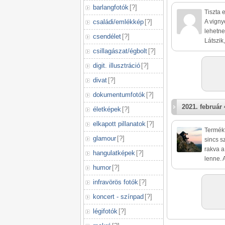
barlangfotók
[
?
]
Tiszta 
családi/emlékkép
[
?
]
A vigny
lehetne
csendélet
[
?
]
Látszik
csillagászat/égbolt
[
?
]
digit. illusztráció
[
?
]
divat
[
?
]
dokumentumfotók
[
?
]
2021. február 
életképek
[
?
]
elkapott pillanatok
[
?
]
Termékf
glamour
[
?
]
sincs s
rakva a
hangulatképek
[
?
]
lenne. 
humor
[
?
]
infravörös fotók
[
?
]
koncert - színpad
[
?
]
légifotók
[
?
]