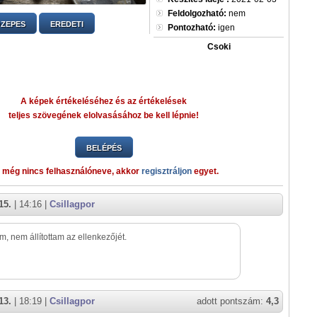
Feldolgozható:
nem
ZEPES
EREDETI
Pontozható:
igen
Csoki
A képek értékeléséhez és az értékelések
teljes szövegének elolvasásához be kell lépnie!
BELÉPÉS
 még nincs felhasználóneve, akkor
regisztráljon
egyet.
15.
| 14:16 |
Csillagpor
m, nem állítottam az ellenkezőjét.
13.
| 18:19 |
Csillagpor
adott pontszám:
4,3