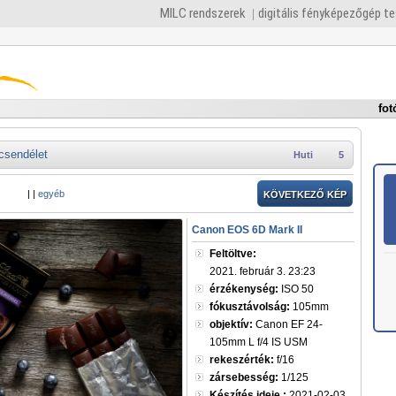
MILC rendszerek
digitális fényképezőgép t
fot
csendélet
Huti
5
|
|
egyéb
KÖVETKEZŐ KÉP
Canon EOS 6D Mark II
Feltöltve:
2021. február 3. 23:23
érzékenység:
ISO 50
fókusztávolság:
105mm
objektív:
Canon EF 24-
105mm L f/4 IS USM
rekeszérték:
f/16
zársebesség:
1/125
Készítés ideje :
2021-02-03