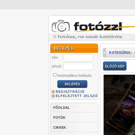
BELÉPÉS
KATEGÓRIA:
név
jelszó
ELŐZŐ KÉP
Automatikus belépés
REGISZTRÁCIÓ
ELFELEJTETT JELSZÓ
FŐOLDAL
FOTÓK
CIKKEK