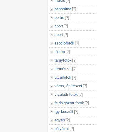
makró
[
?
]
panoráma
[
?
]
portré
[
?
]
riport
[
?
]
sport
[
?
]
szociofotók
[
?
]
tájkép
[
?
]
tárgyfotók
[
?
]
természet
[
?
]
utcaifotók
[
?
]
város, építészet
[
?
]
vízalatti fotók
[
?
]
feldolgozott fotók
[
?
]
így készült
[
?
]
egyéb
[
?
]
pályázat
[
?
]