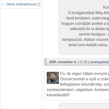
Online fotókiállítások
[
?
]
Kös
A levágásokkal félig ér
food területen, ezért me
hogyan csinálják ezeket a t
reflexből én is direkt
semmi levágva - d
kompozíció. Abban viszont 
lehet nem kellett volna,
2020. november 4.
| 17:25 |
ravaszguba2
Fú, de régen láttam ennyire jó 
Összecsordult a nyál a szám
felfogásban készültt kép, sz
szerkesztésben, vágásban, kompon
kiemelkedő!!!