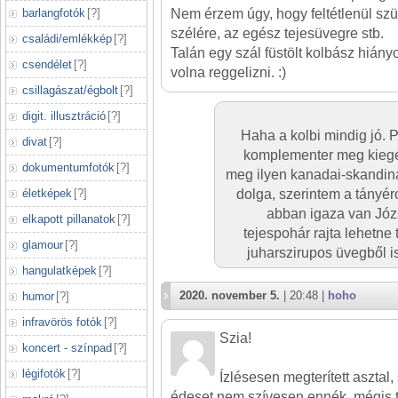
barlangfotók
[
?
]
Nem érzem úgy, hogy feltétlenül sz
szélére, az egész tejesüvegre stb.
családi/emlékkép
[
?
]
Talán egy szál füstölt kolbász hián
csendélet
[
?
]
volna reggelizni. :)
csillagászat/égbolt
[
?
]
digit. illusztráció
[
?
]
Haha a kolbi mindig jó. 
divat
[
?
]
komplementer meg kiegés
dokumentumfotók
[
?
]
meg ilyen kanadai-skandináv
életképek
[
?
]
dolga, szerintem a tányé
abban igaza van Józs
elkapott pillanatok
[
?
]
tejespohár rajta lehetne
glamour
[
?
]
juharszirupos üvegből is 
hangulatképek
[
?
]
2020. november 5.
| 20:48 |
hoho
humor
[
?
]
infravörös fotók
[
?
]
Szia!
koncert - színpad
[
?
]
légifotók
[
?
]
Ízlésesen megterített asztal,
édeset nem szívesen ennék, mégis te