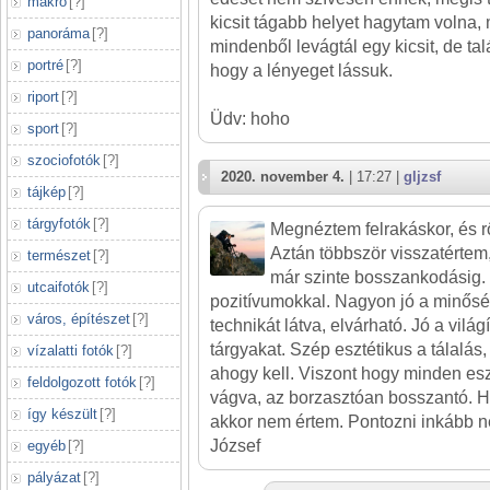
makró
[
?
]
kicsit tágabb helyet hagytam volna, 
panoráma
[
?
]
mindenből levágtál egy kicsit, de ta
portré
[
?
]
hogy a lényeget lássuk.
riport
[
?
]
Üdv: hoho
sport
[
?
]
szociofotók
[
?
]
2020. november 4.
| 17:27 |
gljzsf
tájkép
[
?
]
tárgyfotók
[
?
]
Megnéztem felrakáskor, és r
Aztán többször visszatértem,
természet
[
?
]
már szinte bosszankodásig
utcaifotók
[
?
]
pozitívumokkal. Nagyon jó a minősé
város, építészet
[
?
]
technikát látva, elvárható. Jó a világ
tárgyakat. Szép esztétikus a tálalás
vízalatti fotók
[
?
]
ahogy kell. Viszont hogy minden es
feldolgozott fotók
[
?
]
vágva, az borzasztóan bosszantó. Ha
így készült
[
?
]
akkor nem értem. Pontozni inkább 
József
egyéb
[
?
]
pályázat
[
?
]