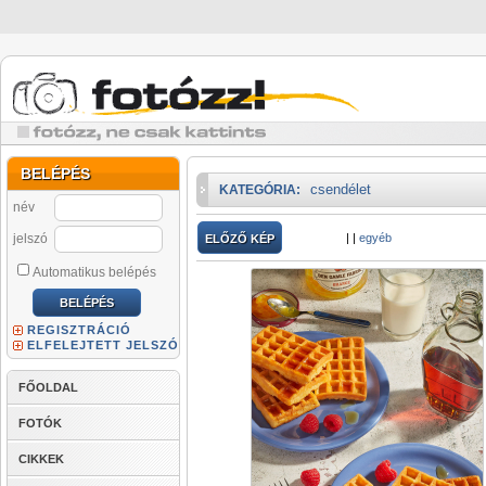
BELÉPÉS
csendélet
KATEGÓRIA:
név
jelszó
|
|
egyéb
ELŐZŐ KÉP
Automatikus belépés
REGISZTRÁCIÓ
ELFELEJTETT JELSZÓ
FŐOLDAL
FOTÓK
CIKKEK