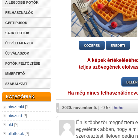
A LEGJOBB FOTÓK
FELHASZNÁLÓK
GÉPTÍPUSOK
SAJÁT FOTÓK
ÚJ VÉLEMÉNYEK
KÖZEPES
EREDETI
ÚJ VÁLASZOK
A képek értékeléséhez
FOTÓK FELTÖLTÉSE
teljes szövegének elolvas
ISMERTETŐ
BELÉP
SZABÁLYZAT
Ha még nincs felhasználónev
KATEGÓRIÁK
absztrakt
[
?
]
2020. november 5.
| 20:57 |
hoho
abszurd
[
?
]
Én is többször megnéztem ez
akt
[
?
]
egyetértek abban, hogy a mi
állatfotók
[
?
]
szerkesztést illetően pedig 