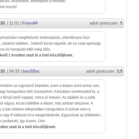
rozó, közömbös, kérdőjeles a mivolta!
lok hozzá!
 20.
| 11:01 |
Fotos84
adott pontszám:
5
yönyörűen megfotózott, ködös/párás, ellenfényes őszi
t, valahol vidéken. Jobbról kicsit vágnék, de ez csak apróság
vány és hangulat ettől még ütős.
kelő 1 kreditet utalt át a fotó készítőjének.
 20.
| 04:33 |
bau52lac
adott pontszám:
3,9
zeretem az egyszerű képeket, ezen a képen pont annyi van,
egy hangulatos fotó összejöhet. A középre szerkesztett fa, a
s fényű kelő nappal, nincs jó helyen. Az aljából és a jobb
ól vágva, kicsit sötétítve a képet, már jobban tetszene. A
 a bal oldalon kifejezetten hangulatos.A színek nem a
n egy ff változat ot is megpróbálnék. Egyszóval az értékelés :
de javítandó, így érzem. Üdv
itet utalt át a fotó készítőjének.