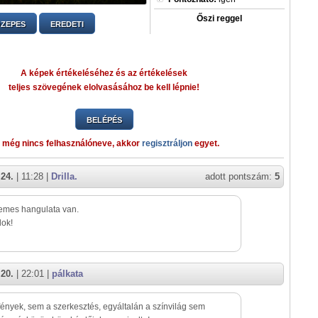
Őszi reggel
ZEPES
EREDETI
A képek értékeléséhez és az értékelések
teljes szövegének elolvasásához be kell lépnie!
BELÉPÉS
 még nincs felhasználóneve, akkor
regisztráljon
egyet.
 24.
| 11:28 |
Drilla.
adott pontszám:
5
emes hangulata van.
lok!
 20.
| 22:01 |
pálkata
ények, sem a szerkesztés, egyáltalán a színvilág sem