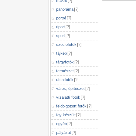
makró
[
?
]
panoráma
[
?
]
portré
[
?
]
riport
[
?
]
sport
[
?
]
szociofotók
[
?
]
tájkép
[
?
]
tárgyfotók
[
?
]
természet
[
?
]
utcaifotók
[
?
]
város, építészet
[
?
]
vízalatti fotók
[
?
]
feldolgozott fotók
[
?
]
így készült
[
?
]
egyéb
[
?
]
pályázat
[
?
]