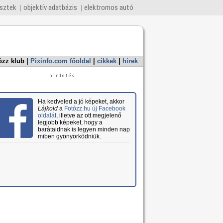
esztek
objektív adatbázis
elektromos autó
ózz klub
|
Pixinfo.com főoldal
|
cikkek
|
hírek
Ha kedveled a jó képeket, akkor
Lájkold
a
Fotózz.hu új Facebook
oldalát
, illetve az ott megjelenő
legjobb képeket, hogy a
barátaidnak is legyen minden nap
miben gyönyörködniük.