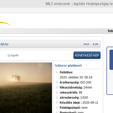
MILC rendszerek
digitális fényképezőgép t
fot
tájkép
Huti
4,44
|
|
egyéb
KÖVETKEZŐ KÉP
!válassz géptípust!
Feltöltve:
2020. október 20. 00:19
érzékenység:
ISO 200
fókusztávolság:
24mm
rekeszérték:
f/8
zársebesség:
1/320
Készítés ideje :
2020-09-11
Feldolgozható:
nem
Pontozható:
igen