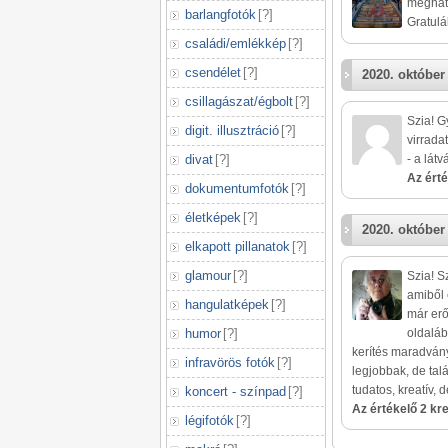
meghatá
barlangfotók
[
?
]
Gratulá
családi/emlékkép
[
?
]
csendélet
[
?
]
2020. október
csillagászat/égbolt
[
?
]
Szia! G
digit. illusztráció
[
?
]
virrada
divat
[
?
]
- a lát
Az érté
dokumentumfotók
[
?
]
életképek
[
?
]
2020. október
elkapott pillanatok
[
?
]
glamour
[
?
]
Szia! S
amiből 
hangulatképek
[
?
]
már erő
humor
[
?
]
oldaláb
kerítés maradvány
infravörös fotók
[
?
]
legjobbak, de talá
tudatos, kreatív, 
koncert - színpad
[
?
]
Az értékelő 2 kred
légifotók
[
?
]