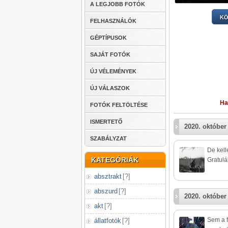
A LEGJOBB FOTÓK
KÖ
FELHASZNÁLÓK
GÉPTÍPUSOK
SAJÁT FOTÓK
ÚJ VÉLEMÉNYEK
ÚJ VÁLASZOK
Ha
FOTÓK FELTÖLTÉSE
ISMERTETŐ
2020. október
SZABÁLYZAT
De kell
KATEGÓRIÁK
Gratulá
absztrakt
[
?
]
abszurd
[
?
]
2020. október
akt
[
?
]
Sem a f
állatfotók
[
?
]