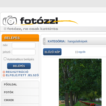
BELÉPÉS
hangulatképek
KATEGÓRIA:
név
jelszó
|
|
egyéb
ELŐZŐ KÉP
Automatikus belépés
REGISZTRÁCIÓ
ELFELEJTETT JELSZÓ
FŐOLDAL
FOTÓK
CIKKEK