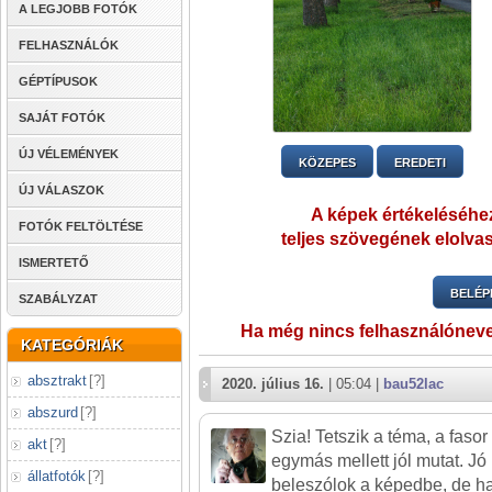
A LEGJOBB FOTÓK
FELHASZNÁLÓK
GÉPTÍPUSOK
SAJÁT FOTÓK
ÚJ VÉLEMÉNYEK
KÖZEPES
EREDETI
ÚJ VÁLASZOK
A képek értékeléséhez
FOTÓK FELTÖLTÉSE
teljes szövegének elolvas
ISMERTETŐ
BELÉP
SZABÁLYZAT
Ha még nincs felhasználónev
KATEGÓRIÁK
absztrakt
[
?
]
2020. július 16.
| 05:04 |
bau52lac
abszurd
[
?
]
Szia! Tetszik a téma, a fasor
akt
[
?
]
egymás mellett jól mutat. J
állatfotók
[
?
]
beleszólok a képedbe, de ha 