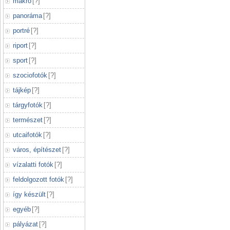
makró
[
?
]
panoráma
[
?
]
portré
[
?
]
riport
[
?
]
sport
[
?
]
szociofotók
[
?
]
tájkép
[
?
]
tárgyfotók
[
?
]
természet
[
?
]
utcaifotók
[
?
]
város, építészet
[
?
]
vízalatti fotók
[
?
]
feldolgozott fotók
[
?
]
így készült
[
?
]
egyéb
[
?
]
pályázat
[
?
]