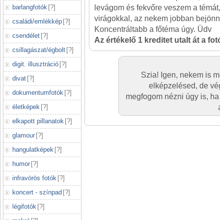
barlangfotók
[
?
]
levágom és fekvőre veszem a témát, 
virágokkal, az nekem jobban bejön
családi/emlékkép
[
?
]
Koncentráltabb a főtéma úgy. Üdv
csendélet
[
?
]
Az értékelő 1 kreditet utalt át a fo
csillagászat/égbolt
[
?
]
digit. illusztráció
[
?
]
Szia! Igen, nekem is m
divat
[
?
]
elképzelésed, de vé
dokumentumfotók
[
?
]
megfogom nézni úgy is, ha
életképek
[
?
]
elkapott pillanatok
[
?
]
glamour
[
?
]
hangulatképek
[
?
]
humor
[
?
]
infravörös fotók
[
?
]
koncert - színpad
[
?
]
légifotók
[
?
]