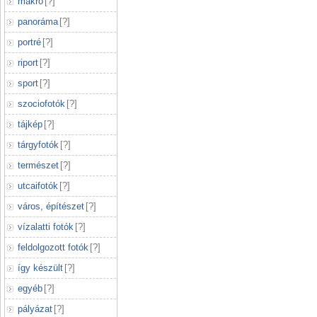
makró
[
?
]
panoráma
[
?
]
portré
[
?
]
riport
[
?
]
sport
[
?
]
szociofotók
[
?
]
tájkép
[
?
]
tárgyfotók
[
?
]
természet
[
?
]
utcaifotók
[
?
]
város, építészet
[
?
]
vízalatti fotók
[
?
]
feldolgozott fotók
[
?
]
így készült
[
?
]
egyéb
[
?
]
pályázat
[
?
]