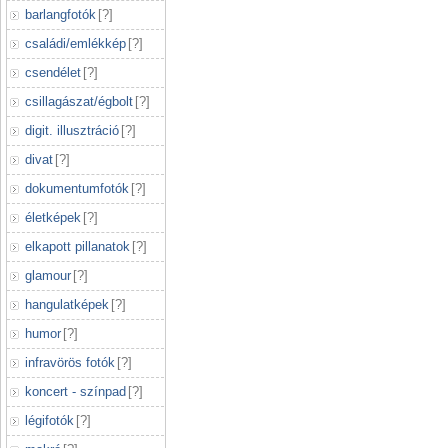
barlangfotók
[
?
]
családi/emlékkép
[
?
]
csendélet
[
?
]
csillagászat/égbolt
[
?
]
digit. illusztráció
[
?
]
divat
[
?
]
dokumentumfotók
[
?
]
életképek
[
?
]
elkapott pillanatok
[
?
]
glamour
[
?
]
hangulatképek
[
?
]
humor
[
?
]
infravörös fotók
[
?
]
koncert - színpad
[
?
]
légifotók
[
?
]