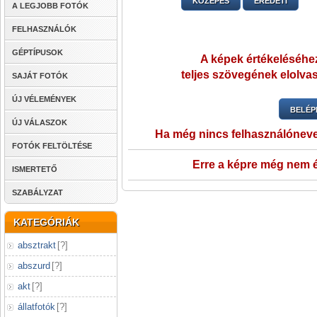
KÖZEPES
EREDETI
A LEGJOBB FOTÓK
FELHASZNÁLÓK
GÉPTÍPUSOK
A képek értékeléséhez
teljes szövegének elolvas
SAJÁT FOTÓK
ÚJ VÉLEMÉNYEK
BELÉP
ÚJ VÁLASZOK
Ha még nincs felhasználónev
FOTÓK FELTÖLTÉSE
Erre a képre még nem é
ISMERTETŐ
SZABÁLYZAT
KATEGÓRIÁK
absztrakt
[
?
]
abszurd
[
?
]
akt
[
?
]
állatfotók
[
?
]