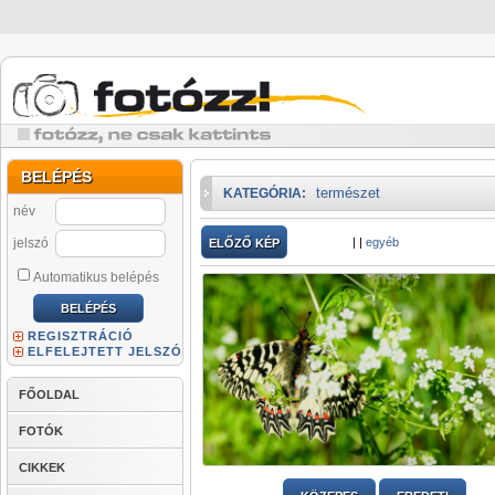
BELÉPÉS
természet
KATEGÓRIA:
név
jelszó
|
|
egyéb
ELŐZŐ KÉP
Automatikus belépés
REGISZTRÁCIÓ
ELFELEJTETT JELSZÓ
FŐOLDAL
FOTÓK
CIKKEK