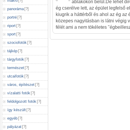
makró
[
?
]
ablakokon belül.De lehet dire
ég cserélve lett, az épület legfelső
panoráma
[
?
]
kiugrik a háttérből és ahol az ég az 
portré
[
?
]
közepes nagyitásban is látni végig
riport
[
?
]
félét ami a nem tökéletes "égbeillesz
sport
[
?
]
szociofotók
[
?
]
tájkép
[
?
]
tárgyfotók
[
?
]
természet
[
?
]
utcaifotók
[
?
]
város, építészet
[
?
]
vízalatti fotók
[
?
]
feldolgozott fotók
[
?
]
így készült
[
?
]
egyéb
[
?
]
pályázat
[
?
]