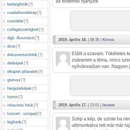
az előtérnél hjányzik
barlangfotók
[
?
]
családi/emlékkép
[
?
]
csendélet
[
?
]
csillagászat/égbolt
[
?
]
digit. illusztráció
[
?
]
2019. április 18.
| 08:35 |
Kirova
divat
[
?
]
Elállt a szavam. Tökéletes 
dokumentumfotók
[
?
]
zsánerem a téma, nincs sze
életképek
[
?
]
nyilvánvalóan van. Nagyon jó
elkapott pillanatok
[
?
]
glamour
[
?
]
hangulatképek
[
?
]
humor
[
?
]
2019. április 17.
| 23:01 |
lacasw
infravörös fotók
[
?
]
koncert - színpad
[
?
]
Szép a kép, de szinte ha n
légifotók
[
?
]
utómunkálva lett már már raj