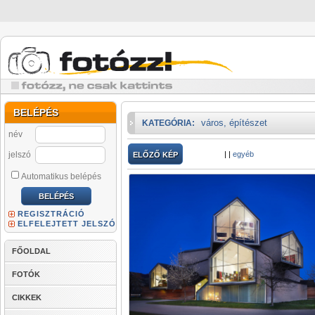
BELÉPÉS
város, építészet
KATEGÓRIA:
név
jelszó
|
|
egyéb
ELŐZŐ KÉP
Automatikus belépés
REGISZTRÁCIÓ
ELFELEJTETT JELSZÓ
FŐOLDAL
FOTÓK
CIKKEK