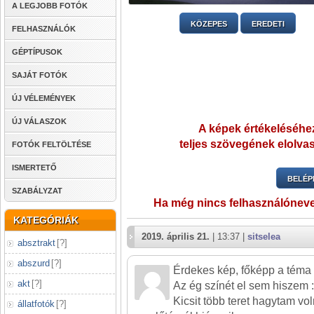
A LEGJOBB FOTÓK
KÖZEPES
EREDETI
FELHASZNÁLÓK
GÉPTÍPUSOK
SAJÁT FOTÓK
ÚJ VÉLEMÉNYEK
ÚJ VÁLASZOK
A képek értékeléséhez
teljes szövegének elolvas
FOTÓK FELTÖLTÉSE
ISMERTETŐ
BELÉP
SZABÁLYZAT
Ha még nincs felhasználónev
KATEGÓRIÁK
2019. április 21.
| 13:37 |
sitselea
absztrakt
[
?
]
abszurd
[
?
]
Érdekes kép, főképp a téma 
akt
[
?
]
Az ég színét el sem hiszem :
Kicsit több teret hagytam vo
állatfotók
[
?
]