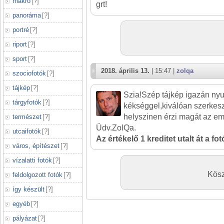
makró
[
?
]
grt!
panoráma
[
?
]
portré
[
?
]
riport
[
?
]
sport
[
?
]
2018. április 13.
| 15:47 |
zolqa
szociofotók
[
?
]
tájkép
[
?
]
Szia!Szép tájkép igazán nyu
tárgyfotók
[
?
]
kékséggel,kiválóan szerkes
helyszinen érzi magát az em
természet
[
?
]
Üdv.ZolQa.
utcaifotók
[
?
]
Az értékelő 1 kreditet utalt át a fo
város, építészet
[
?
]
vízalatti fotók
[
?
]
Kösz
feldolgozott fotók
[
?
]
így készült
[
?
]
egyéb
[
?
]
pályázat
[
?
]