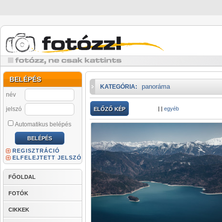
BELÉPÉS
panoráma
KATEGÓRIA:
név
jelszó
|
|
egyéb
ELŐZŐ KÉP
Automatikus belépés
REGISZTRÁCIÓ
ELFELEJTETT JELSZÓ
FŐOLDAL
FOTÓK
CIKKEK