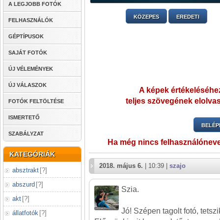
A LEGJOBB FOTÓK
KÖZEPES
EREDETI
FELHASZNÁLÓK
GÉPTÍPUSOK
SAJÁT FOTÓK
ÚJ VÉLEMÉNYEK
ÚJ VÁLASZOK
A képek értékeléséhez
teljes szövegének elolvas
FOTÓK FELTÖLTÉSE
ISMERTETŐ
BELÉP
SZABÁLYZAT
Ha még nincs felhasználónev
KATEGÓRIÁK
2018. május 6.
| 10:39 |
szajo
absztrakt
[
?
]
abszurd
[
?
]
Szia.
akt
[
?
]
Jó! Szépen tagolt fotó, tetsz
állatfotók
[
?
]