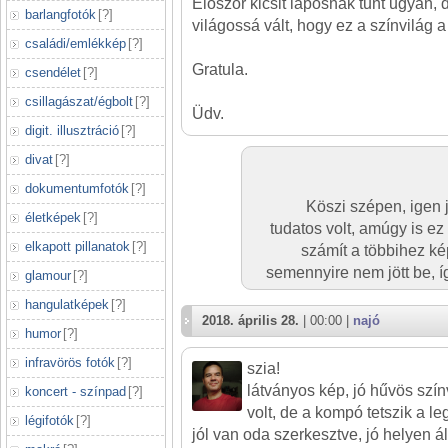
Először kicsit laposnak tűnt ugyan, 
barlangfotók
[
?
]
világossá vált, hogy ez a színvilág a
családi/emlékkép
[
?
]
Gratula.
csendélet
[
?
]
csillagászat/égbolt
[
?
]
Üdv.
digit. illusztráció
[
?
]
divat
[
?
]
dokumentumfotók
[
?
]
Köszi szépen, igen j
életképek
[
?
]
tudatos volt, amúgy is e
elkapott pillanatok
[
?
]
számít a többihez k
semennyire nem jött be, í
glamour
[
?
]
hangulatképek
[
?
]
2018. április 28.
| 00:00 |
najó
humor
[
?
]
infravörös fotók
[
?
]
szia!
látványos kép, jó hűvös szín
koncert - színpad
[
?
]
volt, de a kompó tetszik a l
légifotók
[
?
]
jól van oda szerkesztve, jó helyen áll