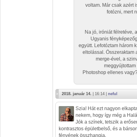
voltam. Már csak azért 
fotózni, mert 
Na jó, iróniát félretéve
Ugyanis fényképezőg
együtt. Lefotóztam három 
eltolással. Összerakta
merge-ével, a szinv
meggyújtottam a
Photoshop ellenes vagy?
2018. január 14.
| 16:14 |
neful
Szia! Hát ezt nagyon elkapta
nekem, hogy így még a Halá
Jók a színek, tetszik a erőse
kontrasztos épületbelső, és a bárs
fényének összhangja.