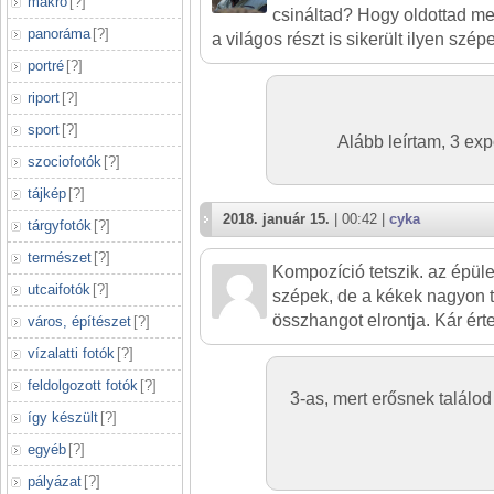
makró
[
?
]
csináltad? Hogy oldottad m
panoráma
[
?
]
a világos részt is sikerült ilyen szé
portré
[
?
]
riport
[
?
]
sport
[
?
]
Alább leírtam, 3 exp
szociofotók
[
?
]
tájkép
[
?
]
2018. január 15.
| 00:42 |
cyka
tárgyfotók
[
?
]
természet
[
?
]
Kompozíció tetszik. az épüle
utcaifotók
[
?
]
szépek, de a kékek nagyon tú
összhangot elrontja. Kár ért
város, építészet
[
?
]
vízalatti fotók
[
?
]
feldolgozott fotók
[
?
]
3-as, mert erősnek találo
így készült
[
?
]
egyéb
[
?
]
pályázat
[
?
]