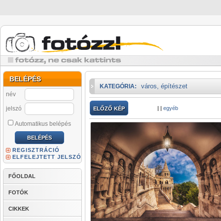
BELÉPÉS
város, építészet
KATEGÓRIA:
név
jelszó
|
|
egyéb
ELŐZŐ KÉP
Automatikus belépés
REGISZTRÁCIÓ
ELFELEJTETT JELSZÓ
FŐOLDAL
FOTÓK
CIKKEK