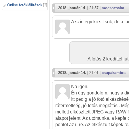
Online fotókiállítások
[
?
]
2018. január 14.
| 21:37 |
mocsocsaba
A szín egy kicsit sok, de a l
A fotós 2 kredittel 
2018. január 14.
| 21:01 |
csupakambra
Na igen.
Én úgy gondolom, hogy a digi
Itt pedig a jó fotó elkészíté
rátermettség, jó fotós meglátás.. M
mellett elkészített JPEG vagy RAW fá
alapot jelent. Az utómunka, a képfeld
pontot az i.-re. Az elkészült képek r