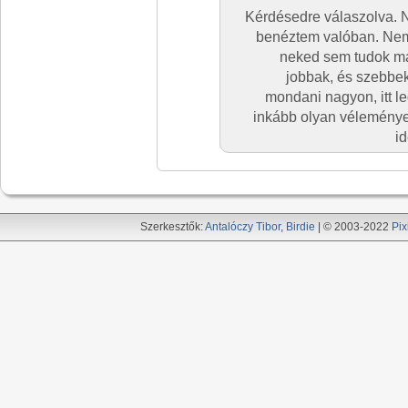
Kérdésedre válaszolva. N
benéztem valóban. Nem l
neked sem tudok má
jobbak, és szebbe
mondani nagyon, itt l
inkább olyan vélemények
id
Szerkesztők:
Antalóczy Tibor
,
Birdie
| © 2003-2022
Pix