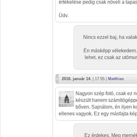
értékelése pedig csak növeli a tapas
Üdv.
Nincs ezzel baj, ha vala
Én másképp vélekedem. 
lehet, ez csak az utómu
2018. január 14.
| 17:55 |
Matthias
Nagyon szép fotó, csak ez
készült hanem számítógéppe
bőven. Sajnálom, én ilyen k
ellenes vagyok. Ez egy másfajta kép
Ez érdekes. Meg mernék 