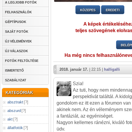
A LEGJOBB FOTÓK
KÖZEPES
EREDETI
FELHASZNÁLÓK
GÉPTÍPUSOK
A képek értékeléséhez
teljes szövegének elolvas
SAJÁT FOTÓK
ÚJ VÉLEMÉNYEK
BELÉP
ÚJ VÁLASZOK
Ha még nincs felhasználónev
FOTÓK FELTÖLTÉSE
2018. január 17.
| 22:15 |
halligalli
ISMERTETŐ
SZABÁLYZAT
Szia!
Az tuti, hogy nem mindennapi
KATEGÓRIÁK
perspektívát találtál. A kid
absztrakt
[
?
]
gondolom ez itt ezen a fórumon van
akinek nem. Az én véleményem szeri
abszurd
[
?
]
a fantáziát, az egyéniséget.
akt
[
?
]
Nagyon kellemes ránézni, kiváló fot
állatfotók
[
?
]
üdv.