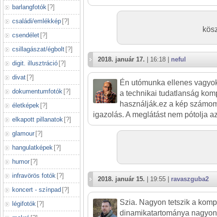
barlangfotók
[
?
]
családi/emlékkép
[
?
]
kös
csendélet
[
?
]
csillagászat/égbolt
[
?
]
2018. január 17.
| 16:18 |
neful
digit. illusztráció
[
?
]
divat
[
?
]
Én utómunka ellenes vagyok
dokumentumfotók
[
?
]
a technikai tudatlanság ko
használják.ez a kép számom
életképek
[
?
]
igazolás. A meglátást nem pótolja a
elkapott pillanatok
[
?
]
glamour
[
?
]
hangulatképek
[
?
]
humor
[
?
]
infravörös fotók
[
?
]
2018. január 15.
| 19:55 |
ravaszguba2
koncert - színpad
[
?
]
Szia. Nagyon tetszik a komp
légifotók
[
?
]
dinamikatartománya nagyon 