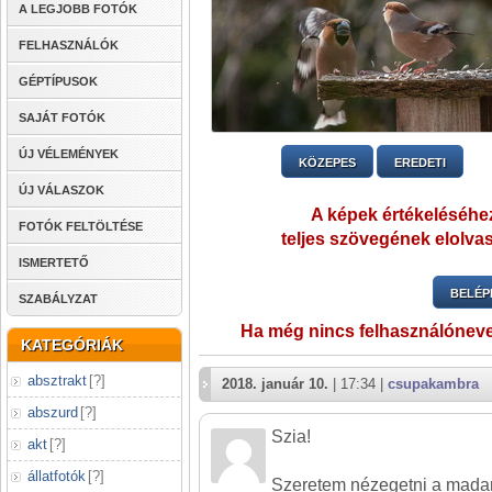
A LEGJOBB FOTÓK
FELHASZNÁLÓK
GÉPTÍPUSOK
SAJÁT FOTÓK
ÚJ VÉLEMÉNYEK
KÖZEPES
EREDETI
ÚJ VÁLASZOK
A képek értékeléséhez
FOTÓK FELTÖLTÉSE
teljes szövegének elolvas
ISMERTETŐ
BELÉP
SZABÁLYZAT
Ha még nincs felhasználónev
KATEGÓRIÁK
absztrakt
[
?
]
2018. január 10.
| 17:34 |
csupakambra
abszurd
[
?
]
Szia!
akt
[
?
]
állatfotók
[
?
]
Szeretem nézegetni a madar