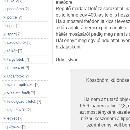
makró
[
?
]
etetődre.
Repülő madarat fotózz sorozattal, 
panoráma
[
?
]
és jó lenne egy 400.-as tele is hozzá
portré
[
?
]
Ha a mostani fotódon itt kicsit leve
riport
[
?
]
aztán adok rá némi expót már akkor 
háttér mosásáról pedig még nem is 
sport
[
?
]
Hát ennyit meg egy jóindulattal nyom
szociofotók
[
?
]
biztatásként.
tájkép
[
?
]
tárgyfotók
[
?
]
Üdv: István
természet
[
?
]
utcaifotók
[
?
]
Köszönöm, különösen
város, építészet
[
?
]
vízalatti fotók
[
?
]
Ha nem az utazó obje
feldolgozott fotók
[
?
]
F5,6, hanem a fix F2,8, m
így készült
[
?
]
ezt most tényként kezel
egyéb
[
?
]
nézni, köszönöm a tipp
szerint ennyi volt b
pályázat
[
?
]