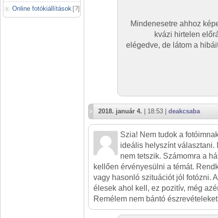
Online fotókiállítások
[
?
]
Mindenesetre ahhoz képe
kvázi hirtelen el
elégedve, de látom a hibá
2018. január 4.
| 18:53 |
deakcsaba
Szia! Nem tudok a fotóimna
ideális helyszínt választan
nem tetszik. Számomra a há
kellően érvényesülni a témát. Rendk
vagy hasonló szituációt jól fotózni. 
élesek ahol kell, ez pozitív, még azé
Remélem nem bántó észrevételeket