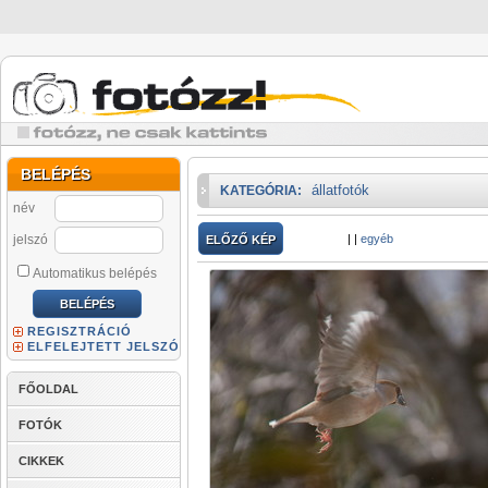
BELÉPÉS
állatfotók
KATEGÓRIA:
név
jelszó
|
|
egyéb
ELŐZŐ KÉP
Automatikus belépés
REGISZTRÁCIÓ
ELFELEJTETT JELSZÓ
FŐOLDAL
FOTÓK
CIKKEK