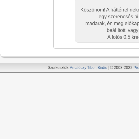
Köszönöm! A háttérrel neke
egy szerencsés pil
madarak, én meg előkap
beállított, vag
A fotós 0,5 kr
Szerkesztők:
Antalóczy Tibor
,
Birdie
| © 2003-2022
Pix