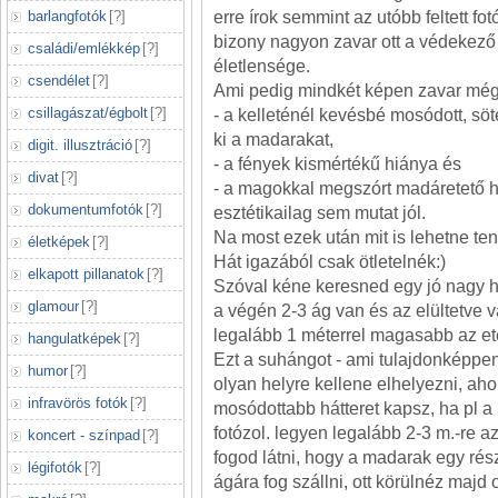
barlangfotók
[
?
]
erre írok semmint az utóbb feltett f
bizony nagyon zavar ott a védekez
családi/emlékkép
[
?
]
életlensége.
csendélet
[
?
]
Ami pedig mindkét képen zavar még
csillagászat/égbolt
[
?
]
- a kelleténél kevésbé mosódott, söt
ki a madarakat,
digit. illusztráció
[
?
]
- a fények kismértékű hiánya és
divat
[
?
]
- a magokkal megszórt madáretető h
dokumentumfotók
[
?
]
esztétikailag sem mutat jól.
Na most ezek után mit is lehetne ten
életképek
[
?
]
Hát igazából csak ötletelnék:)
elkapott pillanatok
[
?
]
Szóval kéne keresned egy jó nagy 
glamour
[
?
]
a végén 2-3 ág van és az elültetve 
legalább 1 méterrel magasabb az ete
hangulatképek
[
?
]
Ezt a suhángot - ami tulajdonképpen
humor
[
?
]
olyan helyre kellene elhelyezni, aho
infravörös fotók
[
?
]
mosódottabb hátteret kapsz, ha pl a
fotózol. legyen legalább 2-3 m.-re az
koncert - színpad
[
?
]
fogod látni, hogy a madarak egy ré
légifotók
[
?
]
ágára fog szállni, ott körülnéz majd