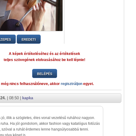
ZEPES
EREDETI
A képek értékeléséhez és az értékelések
teljes szövegének elolvasásához be kell lépnie!
BELÉPÉS
 még nincs felhasználóneve, akkor
regisztráljon
egyet.
 24.
| 08:50 |
kapka
 jó, illik a szögletes, éles vonal vezetésű ruhához nagyon.
ruha. Ha jól gondolom, akkor fashion vagy katalógus fotózás
t, szóval a ruhát érdemes lenne hangsúlyosabbá tenni.
gy olya képet is.