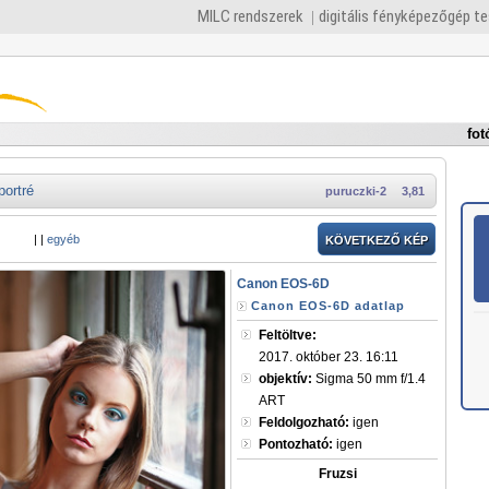
MILC rendszerek
digitális fényképezőgép t
fot
portré
puruczki-2
3,81
|
|
egyéb
KÖVETKEZŐ KÉP
Canon EOS-6D
Canon EOS-6D adatlap
Feltöltve:
2017. október 23. 16:11
objektív:
Sigma 50 mm f/1.4
ART
Feldolgozható:
igen
Pontozható:
igen
Fruzsi