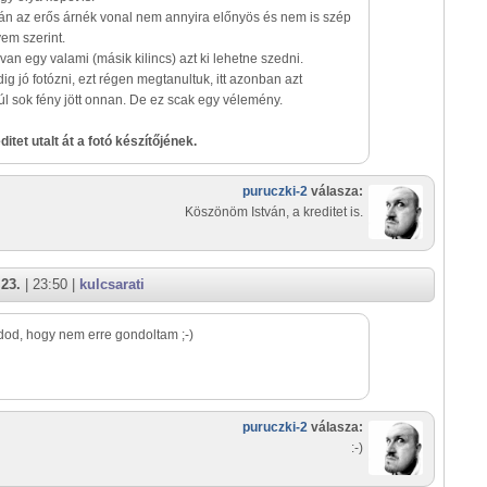
cán az erős árnék vonal nem annyira előnyös és nem is szép
em szerint.
g van egy valami (másik kilincs) azt ki lehetne szedni.
ig jó fotózni, ezt régen megtanultuk, itt azonban azt
l sok fény jött onnan. De ez scak egy vélemény.
itet utalt át a fotó készítőjének.
puruczki-2
válasza:
Köszönöm István, a kreditet is.
 23.
| 23:50 |
kulcsarati
udod, hogy nem erre gondoltam ;-)
puruczki-2
válasza:
:-)