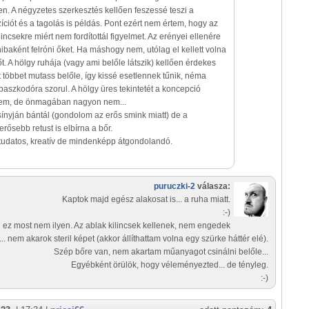
n. A négyzetes szerkesztés kellően feszessé teszi a
ciót és a tagolás is példás. Pont ezért nem értem, hogy az
lincsekre miért nem fordítottál figyelmet. Az erényei ellenére
aként felróni őket. Ha máshogy nem, utólag el kellett volna
őt. A hölgy ruhája (vagy ami belőle látszik) kellően érdekes
t többet mutass belőle, így kissé esetlennek tűnik, néma
aszkodóra szorul. A hölgy üres tekintetét a koncepció
lem, de önmagában nagyon nem...
csínyján bántál (gondolom az erős smink miatt) de a
erősebb retust is elbírna a bőr.
udatos, kreatív de mindenképp átgondolandó.
puruczki-2
válasza:
Kaptok majd egész alakosat is... a ruha miatt.
:-)
 ez most nem ilyen. Az ablak kilincsek kellenek, nem engedek
... nem akarok steril képet (akkor állíthattam volna egy szürke háttér elé).
Szép bőre van, nem akartam műanyagot csinálni belőle...
Egyébként örülök, hogy véleményezted... de tényleg.
:-)