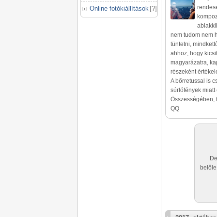
rendese
Online fotókiállítások
[
?
]
kompozí
ablakki
nem tudom nem hib
tüntetni, mindkett
ahhoz, hogy kicsi
magyarázatra, kap
részeként értéke
A bőrretussal is 
súrlófények miatt 
Összességében, t
QQ
De
belőle