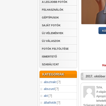
A LEGJOBB FOTÓK
FELHASZNÁLÓK
GÉPTÍPUSOK
SAJÁT FOTÓK
KÖ
ÚJ VÉLEMÉNYEK
ÚJ VÁLASZOK
FOTÓK FELTÖLTÉSE
ISMERTETŐ
SZABÁLYZAT
Ha
KATEGÓRIÁK
2017. október
absztrakt
[
?
]
Szia,
abszurd
[
?
]
A vágás
akt
[
?
]
Apropó 
lehetet
állatfotók
[
?
]
Szívesen látnék e