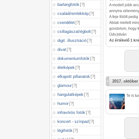
barlangfotók
[
?
]
A modell jobb ar
annyira vélemény
családi/emlékkép
[
?
]
A feje fölött pedi
csendélet
[
?
]
Ablak mellett mind
gondolom, hogy tú
csillagászat/égbolt
[
?
]
Üdv,István
digit. illusztráció
[
?
]
Az értékelő 1 kred
divat
[
?
]
dokumentumfotók
[
?
]
életképek
[
?
]
elkapott pillanatok
[
?
]
2017. október
glamour
[
?
]
hangulatképek
[
?
]
Te is t
humor
[
?
]
infravörös fotók
[
?
]
koncert - színpad
[
?
]
légifotók
[
?
]