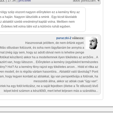
 23.
| 17:34 |
pricsi66
adott pontszám:
4
 hölgy szép viszont nagyon előnytelen ez a kemény fény az
s a haján. Nagyon látszódik a smink . Egy kicsit távolabb
 az ablaktól szebb eredményt kaptál volna. Mellben nem
 Érdekes lett volna látni ezt a különös ruhát egyben.
puruczki-2
válasza:
Hasznosnak jelöltem, de nem értünk egyet.
Más stílusban fotózunk, és soha nem lágyítanám be annyira a
imat (még úgy sem, hogy az adott obival nem is lehetne penge
 fotókat készíteni) akkor ha a modellemnek ilyen tökéletes az arcbőre... A
azért van, hogy látsszon... Előnytelen a kemény (egyébként természetes
fény? Hol? Az a kemény fény rajzol egy tökéletes arcon... Hidd el ritka az
lyen modell, én is régóta vártam hasonlóra... Ablaktól való távolság? Pont
am, hogy legyen kontakt az ablakkal, így van perspektívája a fotónak, ha
messzebb állna, akkor az ablak csak "úgy van".
rlek ha egy fotót kritizálsz, ne a saját fejedben (illetve a Te stílusod) lévő
képet kérd számon a készítőtől, mert lehet teljesen más a szándéka...