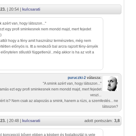
 23.
| 20:54 |
kulcsarati
k azért van, hogy látsszon..."
zt egy profi sminkesnek nem mondd majd, mert fejedet
))
attól hogy a fény amit használsz természetes, még nem
eltétlen előnyös is. Itt a rendezői bal arcra rajzolt fény-árnyék
 előnytelen stílustól függetlenül...még akkor is ha az volt a
puruczki-2
válasza:
"A smink azért van, hogy látsszon..."
amás ezt egy profi sminkesnek nem mondd majd, mert fejedet
veszi...
iért is? Nem csak az alapozás a smink, hanem a rúzs, a szemfestés... ne
látsszon?
 23.
| 20:48 |
kulcsarati
adott pontszám:
3,8
n) koncepció bőven ebben a képben és foglalkoztál is vele