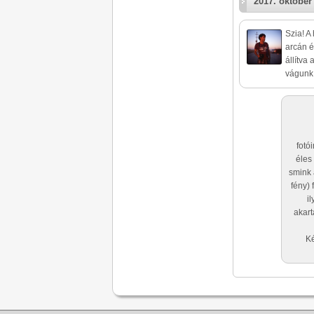
2017. október
Szia! A
arcán é
állítva
vágunk.
fotó
éles
smink 
fény) 
i
akart
Ké