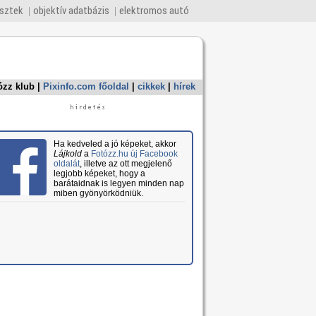
esztek
objektív adatbázis
elektromos autó
ózz klub
|
Pixinfo.com főoldal
|
cikkek
|
hírek
Ha kedveled a jó képeket, akkor
Lájkold
a
Fotózz.hu új Facebook
oldalát
, illetve az ott megjelenő
legjobb képeket, hogy a
barátaidnak is legyen minden nap
miben gyönyörködniük.