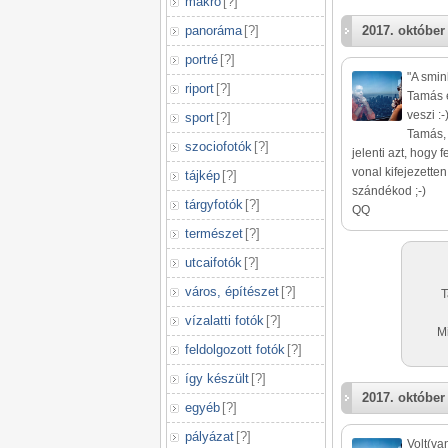
makró
[
?
]
panoráma
[
?
]
2017. október
portré
[
?
]
"A smin
riport
[
?
]
Tamás e
veszi :-
sport
[
?
]
Tamás, 
szociofotók
[
?
]
jelenti azt, hogy f
vonal kifejezetten
tájkép
[
?
]
szándékod ;-)
tárgyfotók
[
?
]
QQ
természet
[
?
]
utcaifotók
[
?
]
város, építészet
[
?
]
T
vízalatti fotók
[
?
]
M
feldolgozott fotók
[
?
]
így készült
[
?
]
2017. október
egyéb
[
?
]
pályázat
[
?
]
Volt(va