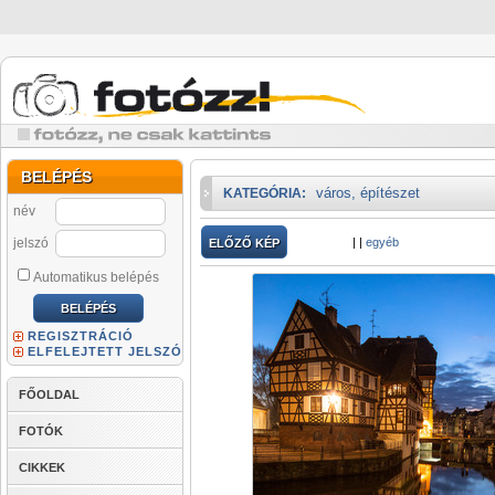
BELÉPÉS
város, építészet
KATEGÓRIA:
név
jelszó
|
|
egyéb
ELŐZŐ KÉP
Automatikus belépés
REGISZTRÁCIÓ
ELFELEJTETT JELSZÓ
FŐOLDAL
FOTÓK
CIKKEK