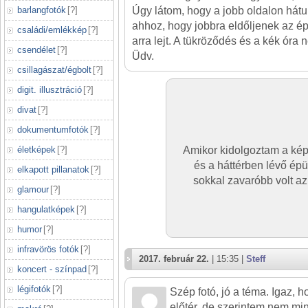
barlangfotók
[
?
]
Úgy látom, hogy a jobb oldalon hátu
ahhoz, hogy jobbra eldőljenek az épü
családi/emlékkép
[
?
]
arra lejt. A tükröződés és a kék óra 
csendélet
[
?
]
Üdv.
csillagászat/égbolt
[
?
]
digit. illusztráció
[
?
]
divat
[
?
]
dokumentumfotók
[
?
]
életképek
[
?
]
Amikor kidolgoztam a képe
és a háttérben lévő ép
elkapott pillanatok
[
?
]
sokkal zavaróbb volt az
glamour
[
?
]
hangulatképek
[
?
]
humor
[
?
]
infravörös fotók
[
?
]
2017. február 22.
| 15:35 |
Steff
koncert - színpad
[
?
]
légifotók
[
?
]
Szép fotó, jó a téma. Igaz, h
előtér, de szerintem nem min