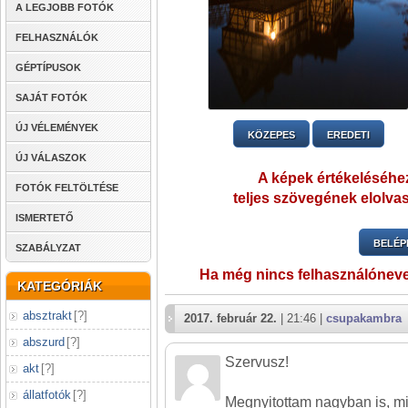
A LEGJOBB FOTÓK
FELHASZNÁLÓK
GÉPTÍPUSOK
SAJÁT FOTÓK
ÚJ VÉLEMÉNYEK
KÖZEPES
EREDETI
ÚJ VÁLASZOK
A képek értékeléséhez
FOTÓK FELTÖLTÉSE
teljes szövegének elolvas
ISMERTETŐ
BELÉP
SZABÁLYZAT
Ha még nincs felhasználónev
KATEGÓRIÁK
absztrakt
[
?
]
2017. február 22.
| 21:46 |
csupakambra
abszurd
[
?
]
Szervusz!
akt
[
?
]
állatfotók
[
?
]
Megnyitottam nagyban is, miv