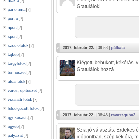
makró
[
?
]
Gratulálok!
panoráma
[
?
]
portré
[
?
]
riport
[
?
]
sport
[
?
]
szociofotók
[
?
]
2017. február 22.
| 09:58 |
pálkata
tájkép
[
?
]
Kiégett, bebukott, kékórás, 
tárgyfotók
[
?
]
Gratulálok hozzá
természet
[
?
]
utcaifotók
[
?
]
város, építészet
[
?
]
vízalatti fotók
[
?
]
feldolgozott fotók
[
?
]
2017. február 22.
| 08:48 |
ravaszguba2
így készült
[
?
]
egyéb
[
?
]
Szia jó választás. Érdekes é
pályázat
[
?
]
időpontban, szép kék óra, m