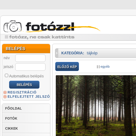
BELÉPÉS
tájkép
KATEGÓRIA:
név
jelszó
|
|
egyéb
ELŐZŐ KÉP
Automatikus belépés
REGISZTRÁCIÓ
ELFELEJTETT JELSZÓ
FŐOLDAL
FOTÓK
CIKKEK