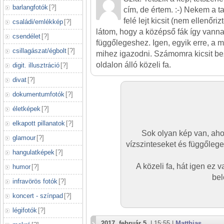
barlangfotók
[
?
]
cím, de értem. :-) Nekem a ta
felé lejt kicsit (nem ellenőr
családi/emlékkép
[
?
]
látom, hogy a középső fák így vann
csendélet
[
?
]
függőlegeshez. Igen, egyik erre, a m
csillagászat/égbolt
[
?
]
mihez igazodni. Számomra kicsit be
oldalon álló közeli fa.
digit. illusztráció
[
?
]
divat
[
?
]
dokumentumfotók
[
?
]
életképek
[
?
]
elkapott pillanatok
[
?
]
Sok olyan kép van, aho
glamour
[
?
]
vízszinteseket és függőleg
hangulatképek
[
?
]
A közeli fa, hát igen ez v
humor
[
?
]
bel
infravörös fotók
[
?
]
koncert - színpad
[
?
]
légifotók
[
?
]
2017. február 5.
| 15:55 |
Matthias