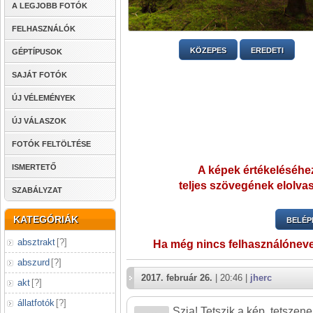
A LEGJOBB FOTÓK
FELHASZNÁLÓK
KÖZEPES
EREDETI
GÉPTÍPUSOK
SAJÁT FOTÓK
ÚJ VÉLEMÉNYEK
ÚJ VÁLASZOK
FOTÓK FELTÖLTÉSE
ISMERTETŐ
A képek értékeléséhez
teljes szövegének elolvas
SZABÁLYZAT
KATEGÓRIÁK
BELÉP
absztrakt
[
?
]
Ha még nincs felhasználónev
abszurd
[
?
]
2017. február 26.
| 20:46 |
jherc
akt
[
?
]
állatfotók
[
?
]
Szia! Tetszik a kép, tetszen