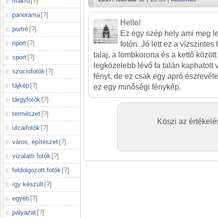
makró
[
?
]
panoráma
[
?
]
Hello!
portré
[
?
]
Ez egy szép hely ami meg le
riport
[
?
]
fotón. Jó lett ez a vízszinte
talaj, a lombkorona és a kettő között
sport
[
?
]
legközelebb lévő fa talán kaphatott v
szociofotók
[
?
]
fényt, de ez csak egy apró észrevétel,
tájkép
[
?
]
ez egy minőségi fénykép.
tárgyfotók
[
?
]
természet
[
?
]
Köszi az értékelés
utcaifotók
[
?
]
város, építészet
[
?
]
vízalatti fotók
[
?
]
feldolgozott fotók
[
?
]
így készült
[
?
]
egyéb
[
?
]
pályázat
[
?
]