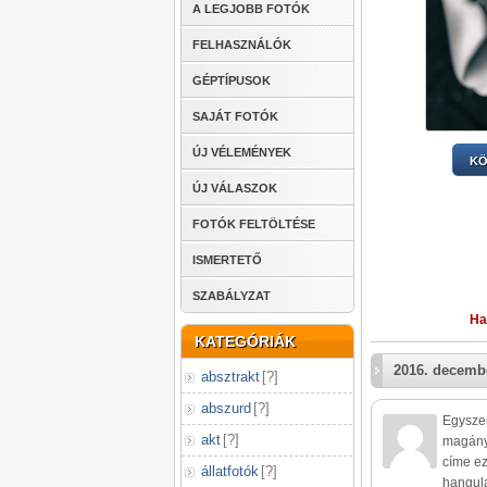
A LEGJOBB FOTÓK
FELHASZNÁLÓK
GÉPTÍPUSOK
SAJÁT FOTÓK
ÚJ VÉLEMÉNYEK
KÖ
ÚJ VÁLASZOK
FOTÓK FELTÖLTÉSE
ISMERTETŐ
SZABÁLYZAT
Ha
KATEGÓRIÁK
2016. decembe
absztrakt
[
?
]
abszurd
[
?
]
Egyszer
akt
[
?
]
magány
címe ez
állatfotók
[
?
]
hangul