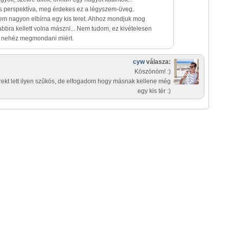
 perspektíva, meg érdekes ez a légyszem-üveg.
em nagyon elbírna egy kis teret. Ahhoz mondjuk mog
bra kellett volna mászni... Nem tudom, ez kivételesen
e, nehéz megmondani miért.
cyw
válasza:
Köszönöm! :)
rekt lett ilyen szűkös, de elfogadom hogy másnak kellene még
egy kis tér :)