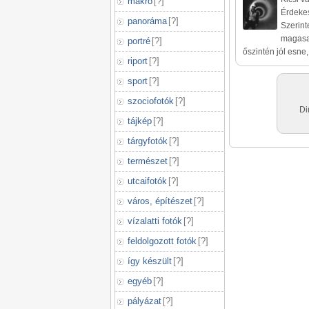
makró
[
?
]
Érdekes
panoráma
[
?
]
Szerint
magasab
portré
[
?
]
őszintén jól esn
riport
[
?
]
sport
[
?
]
szociofotók
[
?
]
Di
tájkép
[
?
]
tárgyfotók
[
?
]
természet
[
?
]
utcaifotók
[
?
]
város, építészet
[
?
]
vízalatti fotók
[
?
]
feldolgozott fotók
[
?
]
így készült
[
?
]
egyéb
[
?
]
pályázat
[
?
]