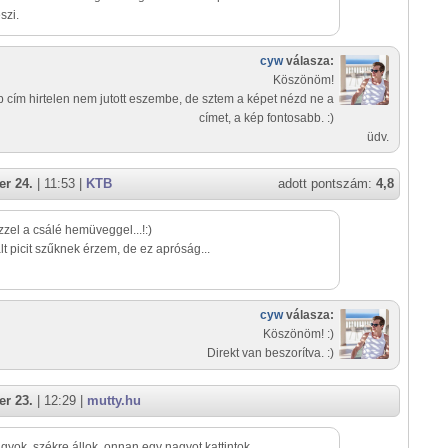
szi.
cyw
válasza:
Köszönöm!
 cím hirtelen nem jutott eszembe, de sztem a képet nézd ne a
címet, a kép fontosabb. :)
üdv.
r 24.
| 11:53 |
KTB
adott pontszám:
4,8
zzel a csálé hemüveggel...!:)
lt picit szűknek érzem, de ez apróság...
cyw
válasza:
Köszönöm! :)
Direkt van beszorítva. :)
r 23.
| 12:29 |
mutty.hu
agyok, székre állok, onnan egy nagyot kattintok...