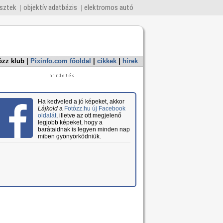
esztek
objektív adatbázis
elektromos autó
ózz klub
|
Pixinfo.com főoldal
|
cikkek
|
hírek
Ha kedveled a jó képeket, akkor
Lájkold
a
Fotózz.hu új Facebook
oldalát
, illetve az ott megjelenő
legjobb képeket, hogy a
barátaidnak is legyen minden nap
miben gyönyörködniük.