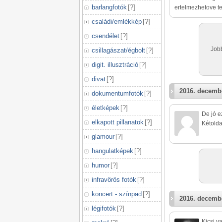
barlangfotók
[
?
]
ertelmezhetove te
családi/emlékkép
[
?
]
csendélet
[
?
]
Jobb
csillagászat/égbolt
[
?
]
digit. illusztráció
[
?
]
divat
[
?
]
2016. decembe
dokumentumfotók
[
?
]
életképek
[
?
]
De jó e
elkapott pillanatok
[
?
]
Kétolda
glamour
[
?
]
hangulatképek
[
?
]
humor
[
?
]
infravörös fotók
[
?
]
koncert - színpad
[
?
]
2016. decembe
légifotók
[
?
]
Kicsi v