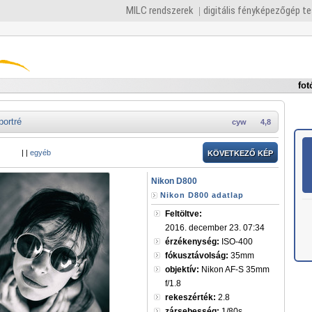
MILC rendszerek
digitális fényképezőgép t
fot
portré
cyw
4,8
|
|
egyéb
KÖVETKEZŐ KÉP
Nikon D800
Nikon D800 adatlap
Feltöltve:
2016. december 23. 07:34
érzékenység:
ISO-400
fókusztávolság:
35mm
objektív:
Nikon AF-S 35mm
f/1.8
rekeszérték:
2.8
zársebesség:
1/80s