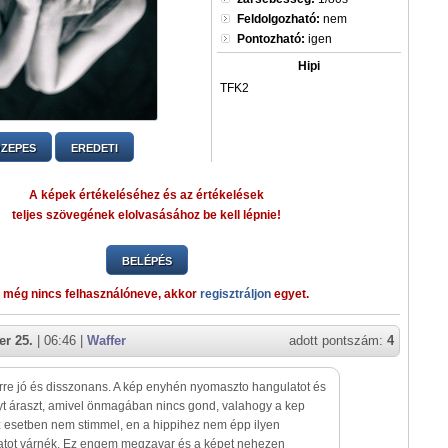
Feldolgozható:
nem
Pontozható:
igen
Hipi
TFK2
ZEPES
EREDETI
A képek értékeléséhez és az értékelések
teljes szövegének elolvasásához be kell lépnie!
BELÉPÉS
 még nincs felhasználóneve, akkor
regisztráljon
egyet.
r 25.
| 06:46 |
Waffer
adott pontszám:
4
re jó és disszonans. A kép enyhén nyomaszto hangulatot és
t áraszt, amivel önmagában nincs gond, valahogy a kep
 esetben nem stimmel, en a hippihez nem épp ilyen
atot várnék. Ez engem megzavar és a képet nehezen