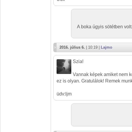
A boka úgyis sötétben volt
2016. július 6.
| 10:19 |
Lajmo
Szia!
Vannak képek amiket nem k
ez is olyan. Gratulálok! Remek mun
üdv:ljm