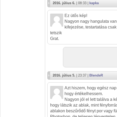
2016. július 6.
| 08:33 |
kapka
Ez ütős kép!
Nagyon nagy hangulata van,
kifejezése, testartatása cs
tetszik
Grat.
2016. július 5.
| 23:37 |
BlendeR
Azt hiszem, hogy egész nap 
hogy értékelhessem.
Nagyon jól el lett találva a 
hogy látszik az ablak, mint fényfor
ablakon beszűrődő fényt por vagy füs
Photoshop, de teljesen lényegtelen