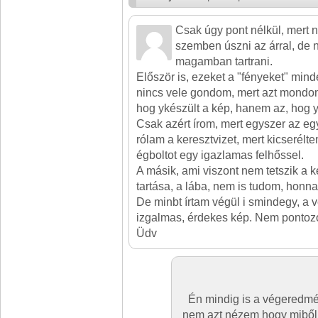
Csak úgy pont nélkül, mert
szemben úszni az árral, de
magamban tartrani.
Először is, ezeket a "fényeket" mind
nincs vele gondom, mert azt mondo
hog ykészült a kép, hanem az, hog
Csak azért írom, mert egyszer az eg
rólam a keresztvizet, mert kicserél
égboltot egy igazlamas felhőssel.
A másik, ami viszont nem tetszik a k
tartása, a lába, nem is tudom, honna
De minbt írtam végül i smindegy, a
izgalmas, érdekes kép. Nem pontozo
Üdv
Én mindig is a végeredmé
nem azt nézem hogy miből