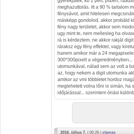
gyerekjáték, kb 2 perc psben, ráadá
meghazuttolás. itt a 90 % tartalom m
fénysávot, amit hitelesen megcsinál
másképp gondolod, akkor probáld ki!
fény nagy területet, akkor sem modos
ugy mint te, nem mellesleg ha olva
rá is kérdeztem. ne akkor rakjál dígit
ráraksz egy fény effektet, vagy kiret
hanem amikor már a 24 megapixele
300*300pixelt a végeredményben...
utomunkával, nálad sem az volt a b
az, hogy nekem a digit utomunka akk
amikor az vmi többletet hordoz magá
meglehetett volna lőni is simán, ha
időjárással... szerintem óriási külön
2016. július 7.
| 00:26 |
ztamas