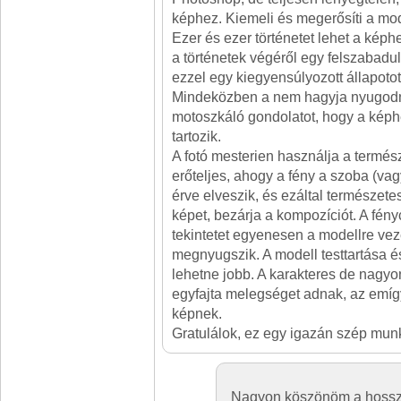
képhez. Kiemeli és megerősíti a mod
Ezer és ezer történetet lehet a kép
a történetek végéről egy felszabadul
ezzel egy kiegyensúlyozott állapoto
Mindeközben a nem hagyja nyugod
motoszkáló gondolatot, hogy a képhe
tartozik.
A fotó mesterien használja a termés
erőteljes, ahogy a fény a szoba (v
érve elveszik, és ezáltal természete
képet, bezárja a kompozíciót. A fén
tekintetet egyenesen a modellre veze
megnyugszik. A modell testtartása é
lehetne jobb. A karakteres de nagy
egyfajta melegséget adnak, az emígy
képnek.
Gratulálok, ez egy igazán szép mun
Nagyon köszönöm a hosszú 