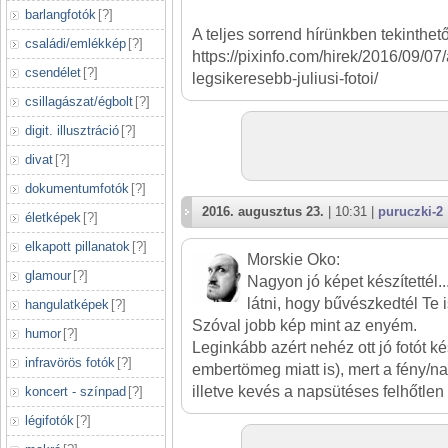
barlangfotók
[
?
]
A teljes sorrend hírünkben tekinthet
családi/emlékkép
[
?
]
https://pixinfo.com/hirek/2016/09/07/
csendélet
[
?
]
legsikeresebb-juliusi-fotoi/
csillagászat/égbolt
[
?
]
digit. illusztráció
[
?
]
divat
[
?
]
dokumentumfotók
[
?
]
2016. augusztus 23.
| 10:31 |
puruczki-2
életképek
[
?
]
elkapott pillanatok
[
?
]
Morskie Oko:
glamour
[
?
]
Nagyon jó képet készítettél.
látni, hogy bűvészkedtél Te i
hangulatképek
[
?
]
Szóval jobb kép mint az enyém.
humor
[
?
]
Leginkább azért nehéz ott jó fotót ké
infravörös fotók
[
?
]
embertömeg miatt is), mert a fény/na
illetve kevés a napsütéses felhőtlen i
koncert - színpad
[
?
]
légifotók
[
?
]