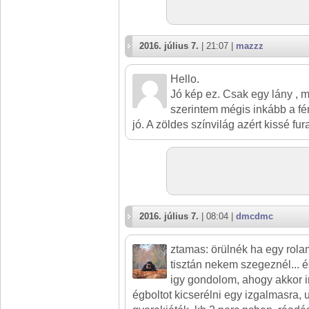
2016. július 7.
| 21:07 |
mazzz
Hello.
Jó kép ez. Csak egy lány , 
szerintem mégis inkább a fén
jó. A zöldes színvilág azért kissé fur
2016. július 7.
| 08:04 |
dmcdmc
ztamas: örülnék ha egy rol
tisztán nekem szegeznél... é
igy gondolom, ahogy akkor i
égboltot kicserélni egy izgalmasra,