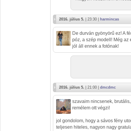
2016. július 5.
| 23:30 |
harmincas
De durván gyönyörű ez! A fé
póz, a szép modell! Még az e
jól áll ennek a fotónak!
2016. július 5.
| 21:00 |
dmcdmc
szavaim nincsenek, brutális
remélem ott végzi!
jol gondolom, hogy a sávos fény u
teljesen hiteles, nagyon nagy gratul