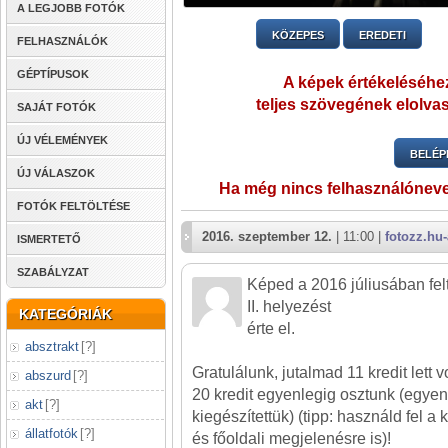
A LEGJOBB FOTÓK
KÖZEPES
EREDETI
FELHASZNÁLÓK
GÉPTÍPUSOK
A képek értékeléséhez
teljes szövegének elolvas
SAJÁT FOTÓK
ÚJ VÉLEMÉNYEK
BELÉP
ÚJ VÁLASZOK
Ha még nincs felhasználónev
FOTÓK FELTÖLTÉSE
2016. szeptember 12.
| 11:00 |
fotozz.hu
ISMERTETŐ
SZABÁLYZAT
Képed a 2016 júliusában felt
II. helyezést
KATEGÓRIÁK
érte el.
absztrakt
[
?
]
Gratulálunk, jutalmad 11 kredit lett 
abszurd
[
?
]
20 kredit egyenlegig osztunk (egye
akt
[
?
]
kiegészítettük) (tipp: használd fel a k
állatfotók
[
?
]
és főoldali megjelenésre is)!