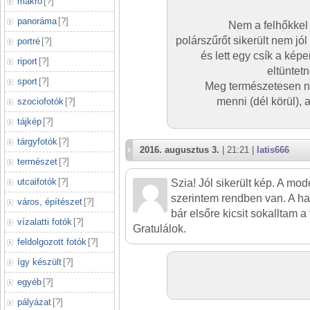
makró
[
?
]
panoráma
[
?
]
Nem a felhőkke
polárszűrőt sikerült nem jól
portré
[
?
]
és lett egy csík a képen
riport
[
?
]
eltüntetn
sport
[
?
]
Meg természetesen n
menni (dél körül), a
szociofotók
[
?
]
tájkép
[
?
]
tárgyfotók
[
?
]
2016. augusztus 3.
| 21:21 |
latis666
természet
[
?
]
utcaifotók
[
?
]
Szia! Jól sikerült kép. A mod
szerintem rendben van. A ha
város, építészet
[
?
]
bár elsőre kicsit sokalltam a
vízalatti fotók
[
?
]
Gratulálok.
feldolgozott fotók
[
?
]
így készült
[
?
]
egyéb
[
?
]
pályázat
[
?
]