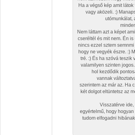
Ha a végső kép amit látok t
vagy aközeli. :) Manaps
utómunkálat, a
minden
Nem láttam azt a képet ami
cseréltél és mit nem. Én is
nincs ezzel sztem semnmi 
hogy ne vegyék észre. :) M
tré. :) És ha szóvá teszik
valamilyen szinten jogos
hol kezdődik pontos
vannak változtatv
szerintem az már az. Ha 
két dolgot eltüntetsz az
Visszatérve ide,
egyértelmű, hogy hogyan 
tudom elfogadni hibának