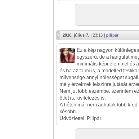
2016. július 7.
| 23:13 |
pilipár
Ez a kép nagyon különleges,
egyszerü, de a hangulat még
minimális képi elemmel és a 
és ha az talmi is, a modelled test/kar
milyensége annyi nöiességet sugall
mély érzelmek felszínre jutását érze
Nem jut több eszembe, szerintem ez
ötlet is, kivitelezés is.
A héten már nem adhatok több kredi
késöbb.
Üdvözlettel! Pilipár