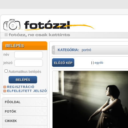
BELÉPÉS
portré
KATEGÓRIA:
név
jelszó
|
|
egyéb
ELŐZŐ KÉP
Automatikus belépés
REGISZTRÁCIÓ
ELFELEJTETT JELSZÓ
FŐOLDAL
FOTÓK
CIKKEK