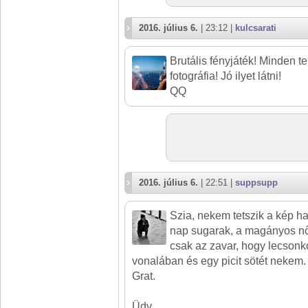
2016. július 6.
| 23:12 |
kulcsarati
Brutális fényjáték! Minden t
fotográfia! Jó ilyet látni!
QQ
2016. július 6.
| 22:51 |
suppsupp
Szia, nekem tetszik a kép h
nap sugarak, a magányos 
csak az zavar, hogy lecsonko
vonalában és egy picit sötét nekem. 
Grat.
Üdv