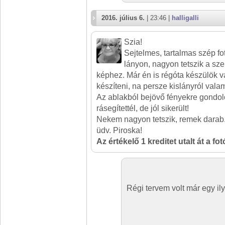
2016. július 6.
| 23:46 |
halligalli
Szia!
Sejtelmes, tartalmas szép fo
lányon, nagyon tetszik a sze
képhez. Már én is régóta készülök 
készíteni, na persze kislányról vala
Az ablakból bejövő fényekre gondol
rásegítettél, de jól sikerült!
Nekem nagyon tetszik, remek darab
üdv. Piroska!
Az értékelő 1 kreditet utalt át a fo
Régi tervem volt már egy ily