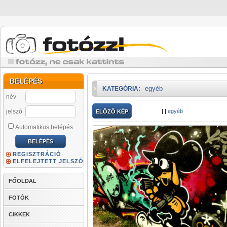
BELÉPÉS
egyéb
KATEGÓRIA:
név
jelszó
|
|
egyéb
ELŐZŐ KÉP
Automatikus belépés
REGISZTRÁCIÓ
ELFELEJTETT JELSZÓ
FŐOLDAL
FOTÓK
CIKKEK