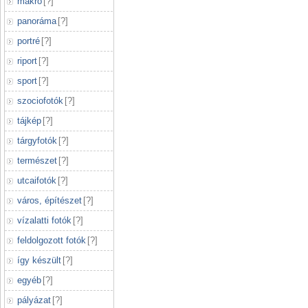
makró
[
?
]
panoráma
[
?
]
portré
[
?
]
riport
[
?
]
sport
[
?
]
szociofotók
[
?
]
tájkép
[
?
]
tárgyfotók
[
?
]
természet
[
?
]
utcaifotók
[
?
]
város, építészet
[
?
]
vízalatti fotók
[
?
]
feldolgozott fotók
[
?
]
így készült
[
?
]
egyéb
[
?
]
pályázat
[
?
]