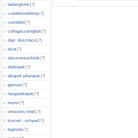
barlangfotók
[
?
]
családi/emlékkép
[
?
]
csendélet
[
?
]
csillagászat/égbolt
[
?
]
digit. illusztráció
[
?
]
divat
[
?
]
dokumentumfotók
[
?
]
életképek
[
?
]
elkapott pillanatok
[
?
]
glamour
[
?
]
hangulatképek
[
?
]
humor
[
?
]
infravörös fotók
[
?
]
koncert - színpad
[
?
]
légifotók
[
?
]